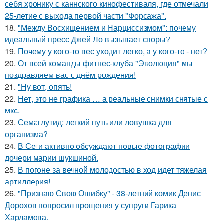
себя хронику с каннского кинофестиваля, где отмечали
25-летие с выхода первой части "Форсажа".
18.
"Между Восхищением и Нарциссизмом": почему
идеальный пресс Джей Ло вызывает споры?
19.
Почему у кого-то вес уходит легко, а у кого-то - нет?
20.
От всей команды фитнес-клуба "Эволюция" мы
поздравляем вас с днём рождения!
21.
"Ну вот, опять!
22.
Нет, это не графика … а реальные снимки снятые с
мкс.
23.
Семаглутид: легкий путь или ловушка для
организма?
24.
В Сети активно обсуждают новые фотографии
дочери марии шукшиной.
25.
В погоне за вечной молодостью в ход идет тяжелая
артиллерия!
26.
"Признаю Свою Ошибку" - 38-летний комик Денис
Дорохов попросил прощения у супруги Гарика
Харламова.