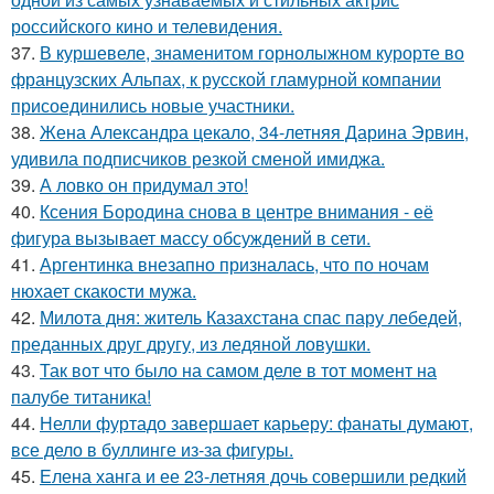
российского кино и телевидения.
37.
В куршевеле, знаменитом горнолыжном курорте во
французских Альпах, к русской гламурной компании
присоединились новые участники.
38.
Жена Александра цекало, 34-летняя Дарина Эрвин,
удивила подписчиков резкой сменой имиджа.
39.
А ловко он придумал это!
40.
Ксения Бородина снова в центре внимания - её
фигура вызывает массу обсуждений в сети.
41.
Аргентинка внезапно призналась, что по ночам
нюхает скакости мужа.
42.
Милота дня: житель Казахстана спас пару лебедей,
преданных друг другу, из ледяной ловушки.
43.
Так вот что было на самом деле в тот момент на
палубе титаника!
44.
Нелли фуртадо завершает карьеру: фанаты думают,
все дело в буллинге из-за фигуры.
45.
Елена ханга и ее 23-летняя дочь совершили редкий