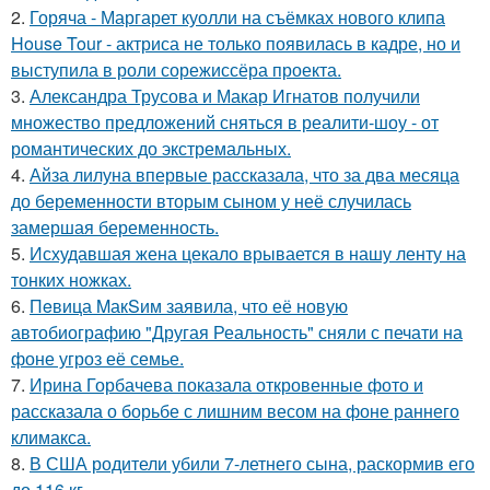
2.
Горяча - Маргарет куолли на съёмках нового клипа
House Tour - актриса не только появилась в кадре, но и
выступила в роли сорежиссёра проекта.
3.
Александра Трусова и Макар Игнатов получили
множество предложений сняться в реалити-шоу - от
романтических до экстремальных.
4.
Айза лилуна впервые рассказала, что за два месяца
до беременности вторым сыном у неё случилась
замершая беременность.
5.
Исхудавшая жена цекало врывается в нашу ленту на
тонких ножках.
6.
Пeвица MакSим заявила, что её новую
автобиографию "Другая Реальность" сняли с печати на
фоне угроз её семье.
7.
Ирина Горбачева показала откровенные фото и
рассказала о борьбе с лишним весом на фоне раннего
климакса.
8.
В США родители убили 7-летнего сына, раскормив его
до 116 кг.