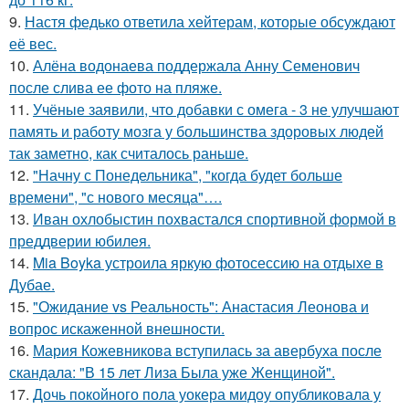
9.
Настя федько ответила хейтерам, которые обсуждают
её вес.
10.
Алёна водонаева поддержала Анну Семенович
после слива ее фото на пляже.
11.
Учёные заявили, что добавки с омега - 3 не улучшают
память и работу мозга у большинства здоровых людей
так заметно, как считалось раньше.
12.
"Начну с Понедельника", "когда будет больше
времени", "с нового месяца"….
13.
Иван охлобыстин похвастался спортивной формой в
преддверии юбилея.
14.
Mia Boyka устроила яркую фотосессию на отдыхе в
Дубае.
15.
"Ожидание vs Реальность": Анастасия Леонова и
вопрос искаженной внешности.
16.
Мария Кожевникова вступилась за авербуха после
скандала: "В 15 лет Лиза Была уже Женщиной".
17.
Дочь покойного пола уокера мидоу опубликовала у