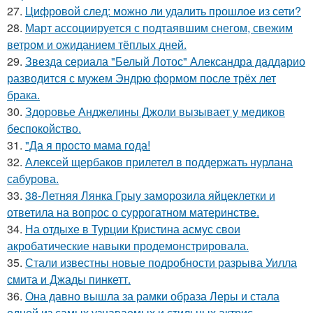
27.
Цифровой след: можно ли удалить прошлое из сети?
28.
Март ассоциируется с подтаявшим снегом, свежим
ветром и ожиданием тёплых дней.
29.
Звезда сериала "Белый Лотос" Александра даддарио
разводится с мужем Эндрю формом после трёх лет
брака.
30.
Здоровье Анджелины Джоли вызывает у медиков
беспокойство.
31.
"Да я просто мама года!
32.
Алексей щербаков прилетел в поддержать нурлана
сабурова.
33.
38-Летняя Лянка Грыу заморозила яйцеклетки и
ответила на вопрос о суррогатном материнстве.
34.
На отдыхе в Турции Кристина асмус свои
акробатические навыки продемонстрировала.
35.
Стали известны новые подробности разрыва Уилла
смита и Джады пинкетт.
36.
Она давно вышла за рамки образа Леры и стала
одной из самых узнаваемых и стильных актрис