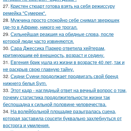
27.
Кристен стюарт готова взять на себя режиссуру
ремейка "Сумерек".
28.
Мужчина просто спокойно себе снимал зверюшек
где-то в Африке, никого не трогал.
29.
Сильнейшая реакция на обидные слова, после
которой люди часто извиняются.
30.
Сара Джессика Паркер ответила хейтерам,
критикующим её внешность, возраст и седину.
31.
Евгения брик ушла из жизни в возрасте 40 лет, так и
не раскрыв свою главную тайну.
32.
Сидни Суини продолжает продвигать свой бренд
нижнего белья Syrn.
33.
Этот кадр - наглядный ответ на вечный вопрос о том,
почему статистика продолжительности жизни так
беспощадна к сильной половине человечества.
34.
На волейбольной площадке разыгралась сцена,
которая заставила соцсети буквально захлебнуться от
восторга и умиления.