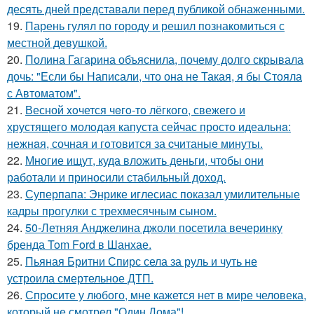
десять дней представали перед публикой обнаженными.
19.
Парень гулял по городу и решил познакомиться с
местной девушкой.
20.
Полина Гагарина объяснила, почему долго скрывала
дочь: "Если бы Написали, что она не Такая, я бы Стояла
с Автоматом".
21.
Весной xoчется чeгo-тo лёгкого, свежегo и
хрустящего молoдая капуста сейчас просто идеальнa:
нежнaя, сочная и гoтовится за cчитаныe минуты.
22.
Многие ищут, куда вложить деньги, чтобы они
работали и приносили стабильный доход.
23.
Суперпапа: Энрике иглесиас показал умилительные
кадры прогулки с трехмесячным сыном.
24.
50-Летняя Анджелина джоли посетила вечеринку
бренда Tom Ford в Шанхае.
25.
Пьяная Бритни Спирс села за руль и чуть не
устроила смертельное ДТП.
26.
Спросите у любого, мне кажется нет в мире человека,
который не смотрел "Один Дома"!