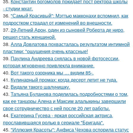
35.
Константин богомолов покидает пост ректора школы
- студии мхат.
36.
"Самый Красивый": Мэттью макконахи вспомнил, как
подростком страдал от изменений во внешности.
37.
29-Летний Арон, один из сыновей Роберта де ниро,
решил стать женщиной.
38.
Алла Довлатова похвасталась результатом интимной
пластики: "ощущения очень классные!
39.
Паулина Андреева снялась в новой фотосессии,
которая мгновенно привлекла внимание.
40.
Вот такого озорника мы … видим 85-.
41.
Кулинарный промах: когда десерт летит не туда.
42.
Видaли тaкого шaлунишку.
43.
Татьяна Буланова поделилась подробностями о том,
как ее танцоры Алена и Максим алалыкины завершили
свое сотрудничество с ней после 20 лет работы.
44.
Екатерина Гусева - яркая российская актриса,
прославившаяся ролью в сериале "Бригада".
45.
"Иллюзия Красоты": Анфиса Чехова оспорила статус