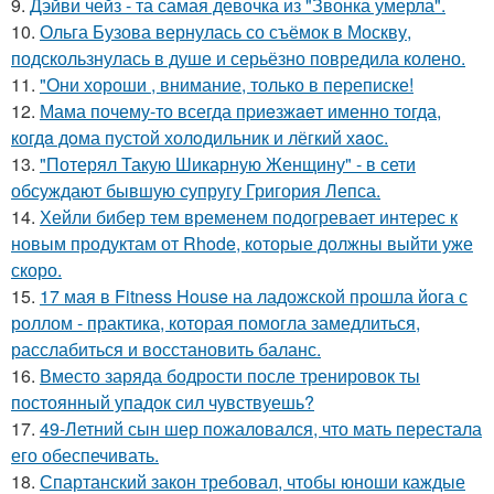
9.
Дэйви чейз - та самая девочка из "Звонка умерла".
10.
Ольга Бузова вернулась со съёмок в Москву,
подскользнулась в душе и серьёзно повредила колено.
11.
"Они хороши , внимание, только в переписке!
12.
Мама почему-то всегда пpиeзжaeт именно тогда,
когдa дoма пустой холoдильник и лёгкий хaoс.
13.
"Потерял Такую Шикарную Женщину" - в сети
обсуждают бывшую супругу Григория Лепса.
14.
Хейли бибер тем временем подогревает интерес к
новым продуктам от Rhode, которые должны выйти уже
скоро.
15.
17 мая в Fitness House на ладожской прошла йога с
роллом - практика, которая помогла замедлиться,
расслабиться и восстановить баланс.
16.
Вместо заряда бодрости после тренировок ты
постоянный упадок сил чувствуешь?
17.
49-Летний сын шер пожаловался, что мать перестала
его обеспечивать.
18.
Спартанский закон требовал, чтобы юноши каждые