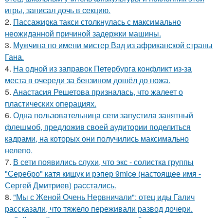
игры, записал дочь в секцию.
2.
Пассажирка такси столкнулась с максимально
неожиданной причиной задержки машины.
3.
Мужчина по имени мистер Вад из африканской страны
Гана.
4.
На одной из заправок Петербурга конфликт из-за
места в очереди за бензином дошёл до ножа.
5.
Анастасия Решетова призналась, что жалеет о
пластических операциях.
6.
Одна пользовательница сети запустила занятный
флешмоб, предложив своей аудитории поделиться
кадрами, на которых они получились максимально
нелепо.
7.
В сети появились слухи, что экс - солистка группы
"Серебро" катя кищук и рэпер 9mice (настоящее имя -
Сергей Дмитриев) расстались.
8.
"Мы с Женой Очень Нервничали": отец иды Галич
рассказали, что тяжело переживали развод дочери.