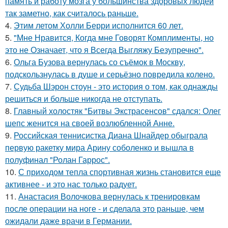
память и работу мозга у большинства здоровых людей
так заметно, как считалось раньше.
4.
Этим летом Холли Берри исполнится 60 лет.
5.
"Мне Нравится, Когда мне Говорят Комплименты, но
это не Означает, что я Всегда Выгляжу Безупречно".
6.
Ольга Бузова вернулась со съёмок в Москву,
подскользнулась в душе и серьёзно повредила колено.
7.
Судьба Шэрон стоун - это история о том, как однажды
решиться и больше никогда не отступать.
8.
Главный холостяк "Битвы Экстрасенсов" сдался: Олег
шепс женится на своей возлюбленной Анне.
9.
Российская теннисистка Диана Шнайдер обыграла
первую ракетку мира Арину соболенко и вышла в
полуфинал "Ролан Гаррос".
10.
С приходом тепла спортивная жизнь становится еще
активнее - и это нас только радует.
11.
Анастасия Волочкова вернулась к тренировкам
после операции на ноге - и сделала это раньше, чем
ожидали даже врачи в Германии.