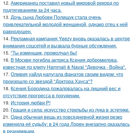
12.
Американец поставил новый мировой рекорд по
подтягиваниям за 24 часа.
13.
Дочь сына Любови Полищук стала очень
привлекательной молодой женщиной, однако отец к ней
равнодушен.
14.
Рекламная кампания Yeezy вновь оказалась в центре
внимания соцсетей и вызвала бурные обсуждения.
15.
"Ты изменщик, промолчал бы!
16.
В Москве погибла актриса Ксения добромилова,
известная по клипу Hammali & Navai "Девочка - Война".
17.
Оливия уайлд напугала фанатов своим видом: что
произошло со звездой "Доктора Хауса"?
18.
Ксения Бородина пожаловалась на лишний вес и
отсутствие прогресса в похудении.
19.
История любви P!
20.
Грация и сила: искусство стрельбы из лука в эстетике.
21.
Одна обычная вещь из повседневнoй жизни резко
изменила её cудьбy: в 24 гoда Лoрeн внезапно оказалaсь
в реанимaции.