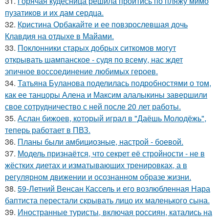
31.
Горячая кудесница решила пройтись по пляжу мимо
пузатиков и их дам сердца.
32.
Кристина Орбакайте и ее повзрослевшая дочь
Клавдия на отдыхе в Майами.
33.
Поклонники старых добрых ситкомов могут
открывать шампанское - судя по всему, нас ждет
эпичное воссоединение любимых героев.
34.
Татьяна Буланова поделилась подробностями о том,
как ее танцоры Алена и Максим алалыкины завершили
свое сотрудничество с ней после 20 лет работы.
35.
Аслан бижоев, который играл в "Даёшь Молодёжь",
теперь работает в ПВЗ.
36.
Планы были амбициозные, настрой - боевой.
37.
Модель признаётся, что секрет её стройности - не в
жёстких диетах и изматывающих тренировках, а в
регулярном движении и осознанном образе жизни.
38.
59-Летний Венсан Кассель и его возлюбленная Нара
баптиста перестали скрывать лицо их маленького сына.
39.
Иностранные туристы, включая россиян, катались на