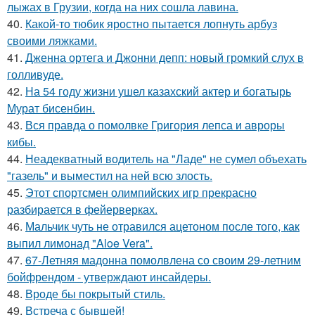
лыжах в Грузии, когда на них сошла лавина.
40.
Какой-то тюбик яростно пытается лопнуть арбуз
своими ляжками.
41.
Дженна ортега и Джонни депп: новый громкий слух в
голливуде.
42.
На 54 году жизни ушел казахский актер и богатырь
Мурат бисенбин.
43.
Вся правда о помолвке Григория лепса и авроры
кибы.
44.
Неадекватный водитель на "Ладе" не сумел объехать
"газель" и выместил на ней всю злость.
45.
Этот спортсмен олимпийских игр прекрасно
разбирается в фейерверках.
46.
Мальчик чуть не отравился ацетоном после того, как
выпил лимонад "Aloe Vera".
47.
67-Летняя мадонна помолвлена со своим 29-летним
бойфрендом - утверждают инсайдеры.
48.
Вроде бы покрытый стиль.
49.
Встреча с бывшей!