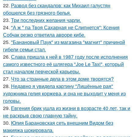
22.
Развод без скандалов: как Михаил галустян
обошелся без грязного белья.
23.
Три последних желания чарли.
24.
"А ж * па Твоя Сахарная не Слипнется": Ксения
Собчак резко ответила авроре кибе.
25.
"Банановый Паук" из магазина "магнит" причиной
гибели семьи стал.
26.
Слава пришла к ней в 1987 году после исполнения
самого известного её шлягера "Joe Le Taxi", который
стал началом певческой карьеры.
27.
Что за странные дела в этом доме творятся?
28.
Недавно я увидела картину "Лишённые рая"
художника гелия коржева, и она не выходит у меня из
головы.
29.
Евгения брик ушла из жизни в возрасте 40 лет, так и
не раскрыв свою главную тайну.
30.
Юлия Барановская сеть внешним Видом без
макияжа шокировала.