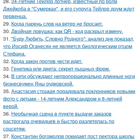
28.
34-Летний Тейлор лотнер, известный по роли
Джейкоба в "Сумерках", и его супруга Тейлор доум ждут
первенца.
29.
Когда парень слов на ветер не бросает.
30.
Двойная ловушка: как QR - код раскрыл измену.
31.
"Буду Любить, Словно Родного": анализ днк показал,
что Иосиф Оганесян не является биологическим отцом
Стефана.
32.
Когда закон против чести идет.
33.
Генетика или диета: секрет пышных форм.
34.
В сети обсуждают непропорционально длинные ноги
бизнесвумен Яны рудковской.
35.
Анастасия стоцкая порадовала поклонников новыми
фото с детьми - 14-летним Александром и 8-летней
верой.
36.
Необычная сцена в пункте выдачи заказов
растрогала очевидцев и быстро разлетелась по
соцсетям.
37.
Константин богомолов покидает пост ректора школы