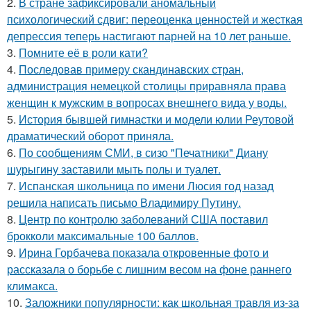
2.
В стране зафиксировали аномальный
психологический сдвиг: переоценка ценностей и жесткая
депрессия теперь настигают парней на 10 лет раньше.
3.
Помните её в роли кати?
4.
Последовав примеру скандинавских стран,
администрация немецкой столицы приравняла права
женщин к мужским в вопросах внешнего вида у воды.
5.
История бывшей гимнастки и модели юлии Реутовой
драматический оборот приняла.
6.
По сообщениям СМИ, в сизо "Печатники" Диану
шурыгину заставили мыть полы и туалет.
7.
Испанская школьница по имени Люсия год назад
решила написать письмо Владимиру Путину.
8.
Центр по контролю заболеваний США поставил
брокколи максимальные 100 баллов.
9.
Ирина Горбачева показала откровенные фото и
рассказала о борьбе с лишним весом на фоне раннего
климакса.
10.
Заложники популярности: как школьная травля из-за