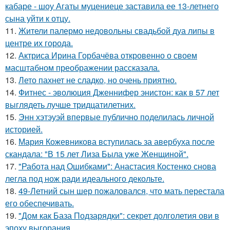
кабаре - шоу Агаты муцениеце заставила ее 13-летнего
сына уйти к отцу.
11.
Жители палермо недовольны свадьбой дуа липы в
центре их города.
12.
Актриса Ирина Горбачёва откровенно о своем
масштабном преображении рассказала.
13.
Лето пахнет не сладко, но очень приятно.
14.
Фитнес - эволюция Дженнифер энистон: как в 57 лет
выглядеть лучше тридцатилетних.
15.
Энн хэтэуэй впервые публично поделилась личной
историей.
16.
Мария Кожевникова вступилась за авербуха после
скандала: "В 15 лет Лиза Была уже Женщиной".
17.
"Работа над Ошибками": Анастасия Костенко снова
легла под нож ради идеального декольте.
18.
49-Летний сын шер пожаловался, что мать перестала
его обеспечивать.
19.
"Дом как База Подзарядки": секрет долголетия ови в
эпоху выгорания.