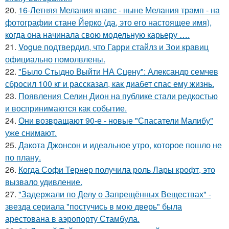
20.
16-Летняя Мелания кнавс - ныне Мелания трамп - на
фотографии стане Йерко (да, это его настоящее имя),
когда она начинала свою модельную карьеру ….
21.
Vogue подтвердил, что Гарри стайлз и Зои кравиц
официально помолвлены.
22.
"Было Стыдно Выйти НА Сцену": Александр семчев
сбросил 100 кг и рассказал, как диабет спас ему жизнь.
23.
Появления Селин Дион на публике стали редкостью
и воспринимаются как событие.
24.
Они возвращают 90-е - новые "Спасатели Малибу"
уже снимают.
25.
Дакота Джонсон и идеальное утро, которое пошло не
по плану.
26.
Когда Софи Тернер получила роль Лары крофт, это
вызвало удивление.
27.
"Задержали по Делу о Запрещённых Веществах" -
звезда сериала "постучись в мою дверь" была
арестована в аэропорту Стамбула.