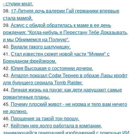
- студии мхат.
38.
17-Летняя дочь валерии Гай германики впервые
стала мамой.
39.
Асмус с обидой обратилась к маме в ее день
рождения: "Когда-нибудь я Перестану Тебе Доказывать,
и мы Обнимемся на Полную".
40.
Видaли тaкого шaлунишку.
41.
Стал известен сюжет новой части "Мумии" с
Бренданом фрейзером.
42.
Юлия Высоцкая о состоянии дочери.
43.
Amazon показал Софи Тернер в образе Лары крофт
для будущего сериала Tomb Raider.
44.
Личная жизнь на паузе: как дети нарушают самые
романтичные планы.
45.
Почему плоский живот - не норма и тело вам ничего
не должно.
46.
Прощения за такой тон прошу.
47.
Кейтлин нер долго работала в компании,
занимающейся генерацией изображений с помощью ИИ.