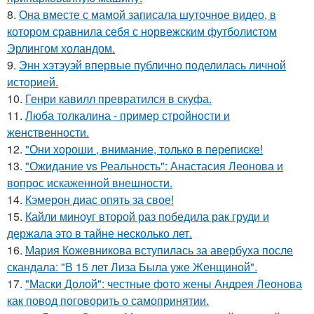
8.
Она вместе с мамой записала шуточное видео, в
котором сравнила себя с норвежским футболистом
Эрлингом холандом.
9.
Энн хэтэуэй впервые публично поделилась личной
историей.
10.
Генри кавилл превратился в скуфа.
11.
Люба толкалина - пример стройности и
женственности.
12.
"Они хороши , внимание, только в переписке!
13.
"Ожидание vs Реальность": Анастасия Леонова и
вопрос искаженной внешности.
14.
Кэмерон диас опять за свое!
15.
Кайли миноуг второй раз победила рак груди и
держала это в тайне несколько лет.
16.
Мария Кожевникова вступилась за авербуха после
скандала: "В 15 лет Лиза Была уже Женщиной".
17.
"Маски Долой": честные фото жены Андрея Леонова
как повод поговорить о самопринятии.