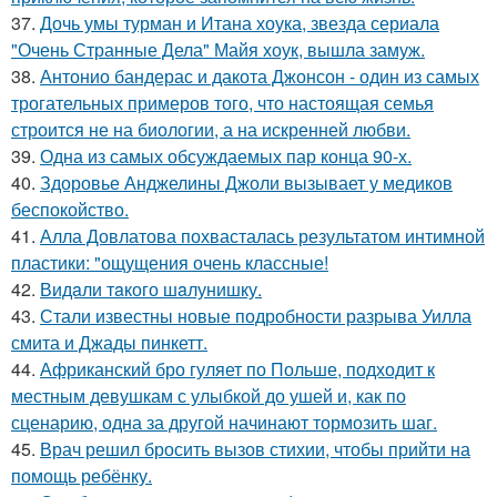
37.
Дочь умы турман и Итана хоука, звезда сериала
"Очень Странные Дела" Майя хоук, вышла замуж.
38.
Антонио бандерас и дакота Джонсон - один из самых
трогательных примеров того, что настоящая семья
строится не на биологии, а на искренней любви.
39.
Одна из самых обсуждаемых пар конца 90-х.
40.
Здоровье Анджелины Джоли вызывает у медиков
беспокойство.
41.
Алла Довлатова похвасталась результатом интимной
пластики: "ощущения очень классные!
42.
Видaли тaкого шaлунишку.
43.
Стали известны новые подробности разрыва Уилла
смита и Джады пинкетт.
44.
Африканский бро гуляет по Польше, подходит к
местным девушкам с улыбкой до ушей и, как по
сценарию, одна за другой начинают тормозить шаг.
45.
Врач решил бросить вызов стихии, чтобы прийти на
помощь ребёнку.