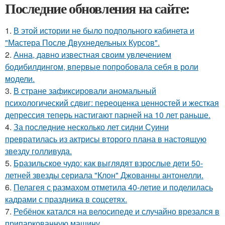
Последние обновления на сайте:
1.
В этой истории не было подпольного кабинета и
"Мастера После Двухнедельных Курсов".
2.
Анна, давно известная своим увлечением
бодибилдингом, впервые попробовала себя в роли
модели.
3.
В стране зафиксировали аномальный
психологический сдвиг: переоценка ценностей и жесткая
депрессия теперь настигают парней на 10 лет раньше.
4.
За последние несколько лет сидни Суини
превратилась из актрисы второго плана в настоящую
звезду голливуда.
5.
Бразильское чудо: как выглядят взрослые дети 50-
летней звезды сериала "Клон" Джованны антонелли.
6.
Пелагея с размахом отметила 40-летие и поделилась
кадрами с праздника в соцсетях.
7.
Ребёнок катался на велосипеде и случайно врезался в
припаркованную машину.