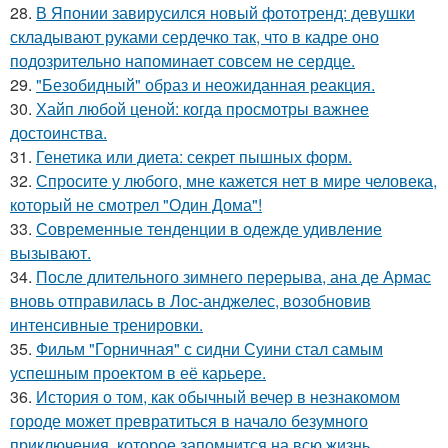
28.
В Японии завирусился новый фототренд: девушки
складывают руками сердечко так, что в кадре оно
подозрительно напоминает совсем не сердце.
29.
"Безобидный" образ и неожиданная реакция.
30.
Хайп любой ценой: когда просмотры важнее
достоинства.
31.
Генетика или диета: секрет пышных форм.
32.
Спросите у любого, мне кажется нет в мире человека,
который не смотрел "Один Дома"!
33.
Современные тенденции в одежде удивление
вызывают.
34.
После длительного зимнего перерыва, ана де Армас
вновь отправилась в Лос-анджелес, возобновив
интенсивные тренировки.
35.
Фильм "Горничная" с сидни Суини стал самым
успешным проектом в её карьере.
36.
История о том, как обычный вечер в незнакомом
городе может превратиться в начало безумного
приключения, которое запомнится на всю жизнь.