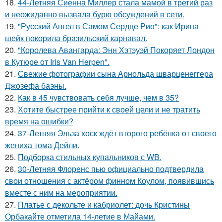
18.
44-Летняя Сиенна Миллер стала мамой в третий раз
и неожиданно вызвала бурю обсуждений в сети.
19.
"Русский Ангел в Самом Сердце Рио": как Ирина
шейк покорила бразильский карнавал.
20.
"Королева Авангарда: Энн Хэтэуэй Покоряет Лондон
в Кутюре от Iris Van Herpen".
21.
Свежие фотографии сына Арнольда шварценеггера
Джозефа баэны.
22.
Как в 45 чувствовать себя лучше, чем в 35?
23.
Хотите быстрее прийти к своей цели и не тратить
время на ошибки?
24.
37-Летняя Эльза хоск ждёт второго ребёнка от своего
жениха тома Дейли.
25.
Подборка стильных купальников с WB.
26.
30-Летняя Флоренс пью официально подтвердила
свои отношения с актёром финном Коулом, появившись
вместе с ним на мероприятии.
27.
Платье с декольте и кабриолет: дочь Кристины
Орбакайте отметила 14-летие в Майами.