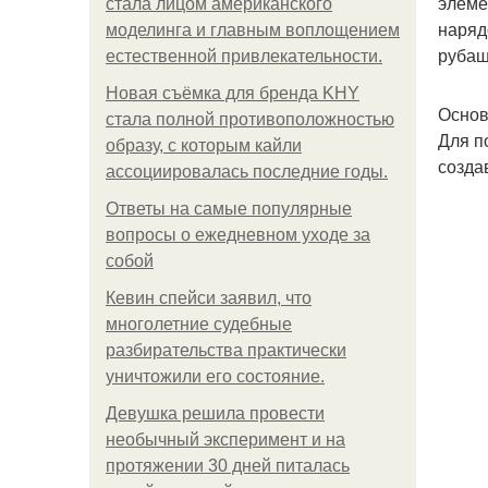
элеме
стала лицом американского
наряд
моделинга и главным воплощением
рубаш
естественной привлекательности.
Новая съёмка для бренда KHY
Основ
стала полной противоположностью
Для п
образу, с которым кайли
созда
ассоциировалась последние годы.
Ответы на самые популярные
вопросы о ежедневном уходе за
собой
Кевин спейси заявил, что
многолетние судебные
разбирательства практически
уничтожили его состояние.
Девушка решила провести
необычный эксперимент и на
протяжении 30 дней питалась