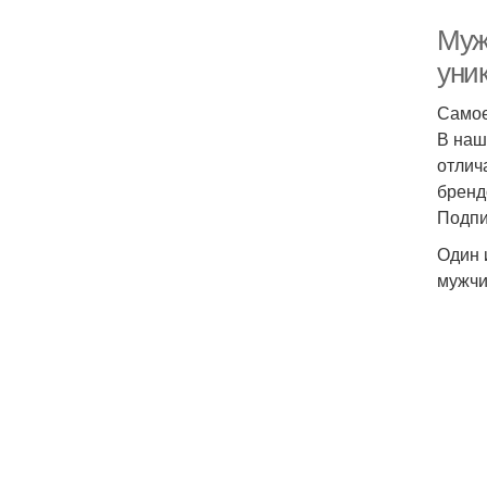
Муж
уни
Самое
В наш
отлич
бренд
Подпи
Один 
мужчи