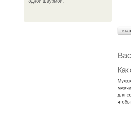
одной шаурмой.
читат
Вас
Как
Мужск
мужчи
для с
чтобы