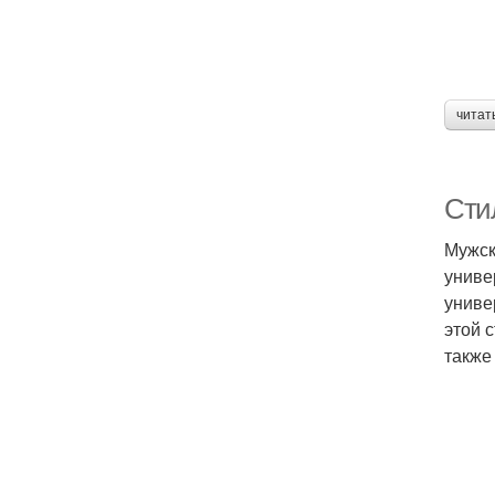
читат
Сти
Мужск
униве
униве
этой 
также