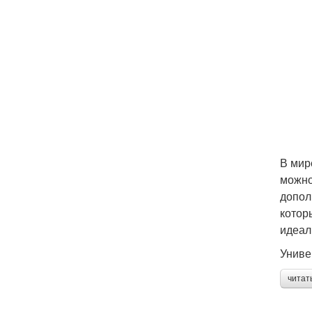
В мир
можно
допол
котор
идеал
Униве
читат