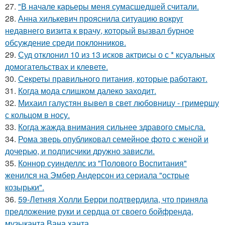
27.
"В начале карьеры меня сумасшедшей считали.
28.
Анна хилькевич прояснила ситуацию вокруг
недавнего визита к врачу, который вызвал бурное
обсуждение среди поклонников.
29.
Суд отклонил 10 из 13 исков актрисы о с * ксуальных
домогательствах и клевете.
30.
Секреты правильного питания, которые работают.
31.
Когда мода слишком далеко заходит.
32.
Михаил галустян вывел в свет любовницу - гримершу
с кольцом в носу.
33.
Когда жажда внимания сильнее здравого смысла.
34.
Рома зверь опубликовал семейное фото с женой и
дочерью, и подписчики дружно зависли.
35.
Коннор суинделлс из "Полового Воспитания"
женился на Эмбер Андерсон из сериала "острые
козырьки".
36.
59-Летняя Холли Берри подтвердила, что приняла
предложение руки и сердца от своего бойфренда,
музыканта Вана ханта.