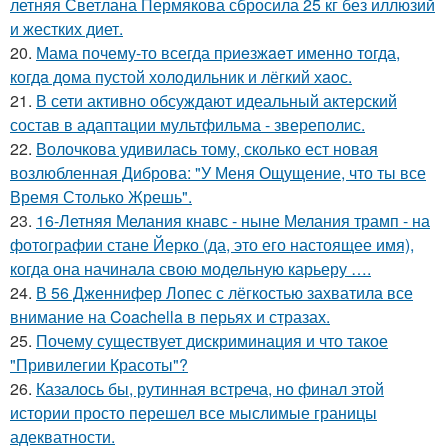
летняя Светлана Пермякова сбросила 25 кг без иллюзий
и жестких диет.
20.
Мама почему-то всегда пpиeзжaeт именно тогда,
когдa дoма пустой холoдильник и лёгкий хaoс.
21.
В сети активно обсуждают идеальный актерский
состав в адаптации мультфильма - звереполис.
22.
Волочкова удивилась тому, сколько ест новая
возлюбленная Диброва: "У Меня Ощущение, что ты все
Время Столько Жрешь".
23.
16-Летняя Мелания кнавс - ныне Мелания трамп - на
фотографии стане Йерко (да, это его настоящее имя),
когда она начинала свою модельную карьеру ….
24.
В 56 Дженнифер Лопес с лёгкостью захватила все
внимание на Coachella в перьях и стразах.
25.
Почему существует дискриминация и что такое
"Привилегии Красоты"?
26.
Казалось бы, рутинная встреча, но финал этой
истории просто перешел все мыслимые границы
адекватности.