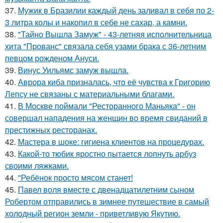
37.
Мужик в Бразилии каждый день заливал в себя по 2-
3 литра колы и накопил в себе не сахар, а камни.
38.
"Тайно Вышла Замуж" - 43-летняя исполнительница
хита "Прованс" связала себя узами брака с 36-летним
певцом рожденом Ануси.
39.
Винус Уильямс замуж вышла.
40.
Аврора киба призналась, что её чувства к Григорию
Лепсу не связаны с материальными благами.
41.
В Москве поймали "Ресторанного Маньяка" - он
совершал нападения на женщин во время свиданий в
престижных ресторанах.
42.
Мастера в шоке: гигиена клиентов на процедурах.
43.
Какой-то тюбик яростно пытается лопнуть арбуз
своими ляжками.
44.
"Ребёнок просто мясом станет!
45.
Павел воля вместе с двенадцатилетним сыном
Робертом отправились в зимнее путешествие в самый
холодный регион земли - приветливую Якутию.