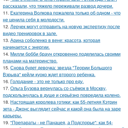
рассказали, что тяжело переживали развод дочери.
11.
Екатерина Волкова пожалела только об одном - что
не ценила себя в молодости.
12.
Лерчек могут отправить на новую экспертизу после
видео тренировок в зале.
13.
Арина соболенко в вене: красота, которая
начинается с энергии.
14.
Милли бобби браун откровенно поделилась своими
планами на материнство.
15.
Снова будет девочка: звезда "Теории Большого
Взрыва" кейли куоко ждет второго ребенка.
16.
Голодание - это не только про еду.
17.
Ольга Бузова вернулась со съёмок в Москву,
подскользнулась в душе и серьёзно повредила колено.
18.
Настоящая королева готики: как 55-летняя Кэтрин
зета - Джонс выглядит сейчас и какой она была на заре
карьеры.
19.
"Препараты - не Панацея, а Подспорье": как 54-