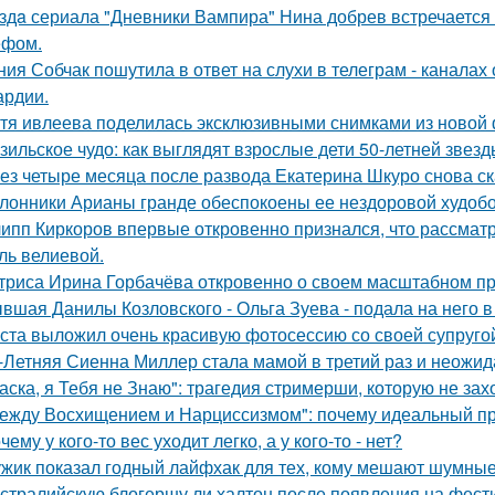
здa сериала "Дневники Вампира" Нина добрев встречается
ефом.
ния Собчак пошутила в ответ на слухи в телеграм - каналах 
ардии.
тя ивлеева поделилась эксклюзивными снимками из новой 
зильское чудо: как выглядят взрослые дети 50-летней звез
ез четыре месяца после развода Екатерина Шкуро снова сказ
лонники Арианы гранде обеспокоены ее нездоровой худобой
ипп Киркоров впервые откровенно признался, что рассматрив
ль велиевой.
триса Ирина Горбачёва откровенно о своем масштабном п
вшая Данилы Козловского - Ольга Зуева - подала на него в
ста выложил очень красивую фотосессию со своей супруго
-Летняя Сиенна Миллер стала мамой в третий раз и неожид
аска, я Тебя не Знаю": трагедия стримерши, которую не зах
ежду Восхищением и Нарциссизмом": почему идеальный п
чему у кого-то вес уходит легко, а у кого-то - нет?
жик показал годный лайфхак для тех, кому мешают шумные
стралийскую блогершу ли халтон после появления на фест