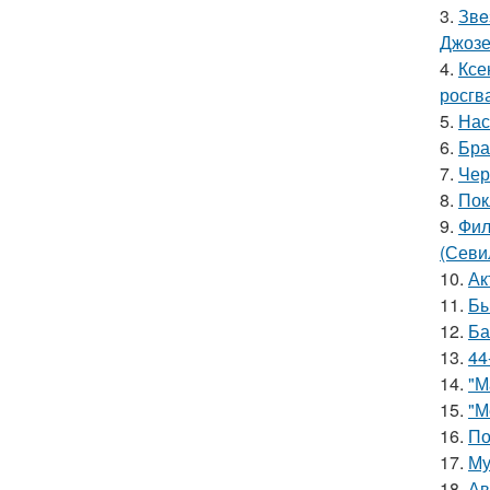
3.
Звe
Джоз
4.
Ксе
росгв
5.
Нас
6.
Бра
7.
Чер
8.
Пок
9.
Фил
(Севи
10.
Ак
11.
Бы
12.
Ба
13.
44
14.
"М
15.
"М
16.
По
17.
Му
18.
Ав