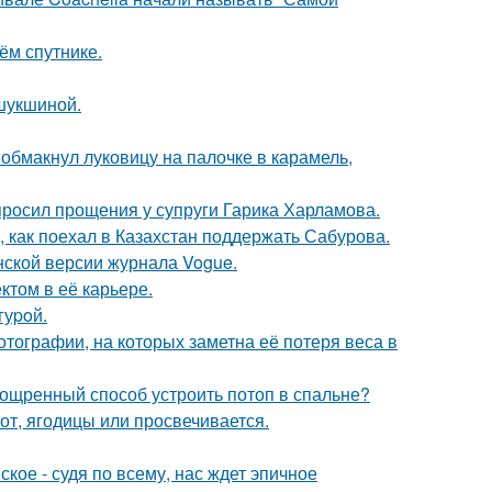
ём спутнике.
шукшиной.
обмакнул луковицу на палочке в карамель,
просил прощения у супруги Гарика Харламова.
, как поехал в Казахстан поддержать Сабурова.
нской версии журнала Vogue.
том в её карьере.
гуpoй.
тографии, на которых заметна её потеря веса в
зощренный способ устроить потоп в спальне?
от, ягодицы или просвечивается.
ое - судя по всему, нас ждет эпичное