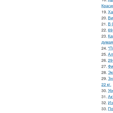
Краси
19.
Ха
20.
Ви
21.
В 
22.
69
23.
Ка
думая
24.
"П
25.
Ал
26.
29
27.
Фи
28.
Эк
29.
Зн
22 кг.
30.
Ур
31.
Ак
32.
Из
33.
По