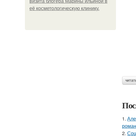
визита блогера Марины ильиной в
её косметологическую клинику.
читат
Пос
1.
Але
роман
2.
Соц