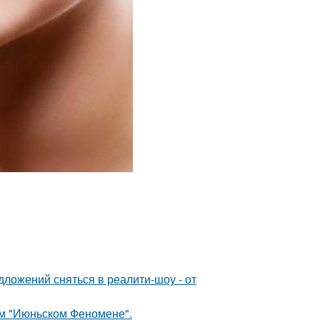
ложений сняться в реалити-шоу - от
ом "Июньском Феномене".