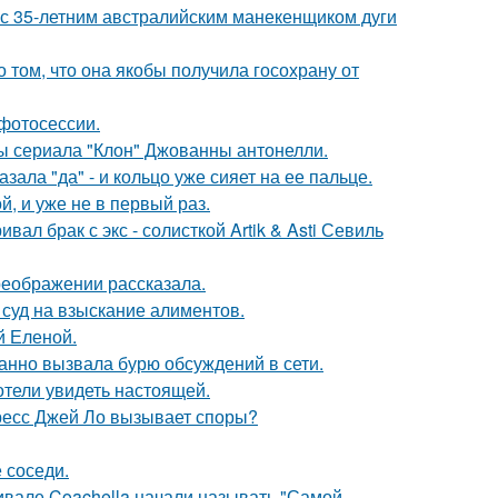
 с 35-летним австралийским манекенщиком дуги
о том, что она якобы получила госохрану от
фотосессии.
ды сериала "Клон" Джованны антонелли.
ала "да" - и кольцо уже сияет на ее пальце.
, и уже не в первый раз.
ал брак с экс - солисткой Artik & Asti Севиль
реображении рассказала.
 суд на взыскание алиментов.
й Еленой.
анно вызвала бурю обсуждений в сети.
отели увидеть настоящей.
ресс Джей Ло вызывает споры?
 соседи.
ивале Coachella начали называть "Самой