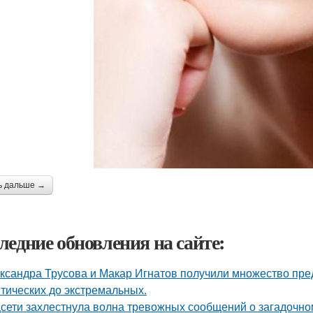
ь дальше →
ледние обновления на сайте:
ксандра Трусова и Макар Игнатов получили множество пред
тических до экстремальных.
сети захлестнула волна тревожных сообщений о загадочн