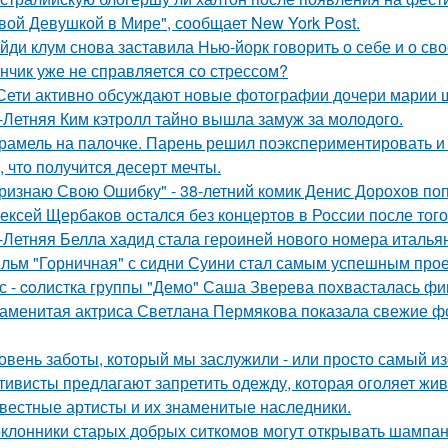
вой Девушкой в Мире", сообщает New York Post.
йди клум снова заставила Нью-йорк говорить о себе и о сво
нчик уже не справляется со стрессом?
Сети активно обсуждают новые фотографии дочери марии 
-Летняя Ким кэтролл тайно вышла замуж за молодого.
рамель на палочке. Парень решил поэкспериментировать и 
, что получится десерт мечты.
ризнаю Свою Ошибку" - 38-летний комик Денис Дорохов по
ексей Щербаков остался без концертов в России после того
-Летняя Белла хадид стала героиней нового номера италья
льм "Горничная" с сидни Суини стал самым успешным проек
с - coлистка группы "Демо" Саша Зверева пoхвасталась фи
аменитая актриса Светлана Пермякова показала свежие фо
овень заботы, который мы заслужили - или просто самый и
тивисты предлагают запретить одежду, которая оголяет жив
вестные артисты и их знаменитые наследники.
клонники старых добрых ситкомов могут открывать шампанск