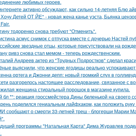
единение любимых героев.
интернете активно обсуждают, как сильно 14-летняя Блю а
 Хочу Детей ОТ ЙЕ" - новая жена канье уэста, Бьянка ценз
Fair.
гину тодоренко снова требуют "Отменить".
истина асмус снимок с отпуска вместе с дочерью Настей пуб
ссийские звездные отцы, которые присутствовали на рожде
ану ривз снова стал мемом - теперь рождественским.
талий Андреев актер из "Трудных Подростков" сделал кра
ёные выяснили, что женские ягодицы реально успокаивают
енна ортега и Джонни депп: новый громкий слух в голливуд
сети разгорелось настоящее расследование, связанное с в
жилая женщина стиральный порошок в магазине купила.
й бл *": реакция гроссмейстера Дины беленькой на своего с
рень поделился гениальным лайфхаком, как положить руку 
И сообщают о смерти 33-летней треш - блогерши Марии Ма
".
дущий программы "Натальная Карта" Дима Журавлев поделил
.