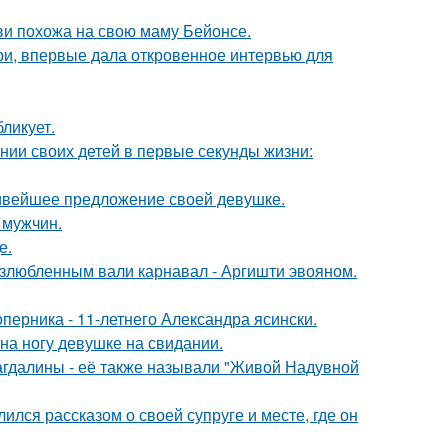
йви похожа на свою маму Бейонсе.
ори, впервые дала откровенное интервью для
ликует.
нии своих детей в первые секунды жизни:
сивейшее предложение своей девушке.
 мужчин.
е.
озлюбленным вали карнавал - Аргишти эвояном.
оперника - 11-летнего Александра ясински.
на ногу девушке на свидании.
гдалины - её также называли "Живой Надувной
ся рассказом о своей супруге и месте, где он