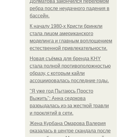
Долматова закончился переломом
ребра после неудачного падения в
бассейн.
К началу 1980-х Кристи бринкли
стала лицом американского
моделинга и главным воплощением
естественной привлекательности.
Новая съёмка для бренда KHY
стала полной противоположностью
образу, с которым кайли
ассоциировалась последние годы.
"Я уже год Пытаюсь Просто
Выжить": Анна седокова
разрыдалась из-за жесткой травли
и проклятий в сети.
Жена Курбана Омарова Валерия
оказалась в центре скандала после