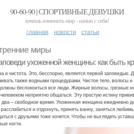
90-60-90 | СПОРТИВНЫЕ ДЕВУШКИ
хочешь изменить мир - начни с себя!
главная
новости
статьи
тренние миры
заповеди ухоженной женщины: как быть кр
на и чистота. Это, бесспорно, является первой заповедью. 
чивать также водными процедурами. Чистое тело, волосы и н
должны беспокоиться все люди. Жирные волосы, грязные н
 человеком неприятно общаться. Эту простую истину приви
 два – свободное время. Ухоженная женщина ежедневно дол
 расслабиться и отдохнуть, принять ванну, заняться любим
аться с друзьями тоже хочется. Чтобы не выглядеть уставш
вые ногти.