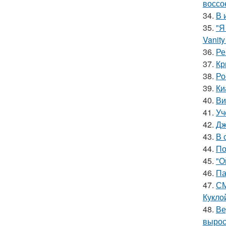
воссо
34.
В 
35.
"Я
Vanity 
36.
Ре
37.
Кр
38.
Ро
39.
Ки
40.
Ви
41.
Уч
42.
Дж
43.
В 
44.
По
45.
"О
46.
Па
47.
СМ
Куклой
48.
Ве
вырос