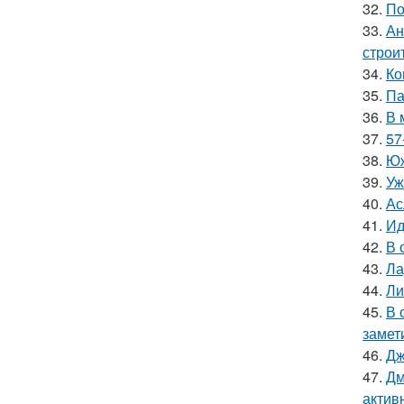
32.
По
33.
Ан
строи
34.
Ко
35.
Па
36.
В 
37.
57
38.
Юж
39.
Уж
40.
Ас
41.
Ид
42.
В 
43.
Ла
44.
Ли
45.
В 
замет
46.
Дж
47.
Дм
актив