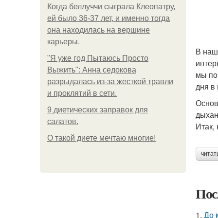
Когда беллуччи сыграла Клеопатру,
ей было 36-37 лет, и именно тогда
она находилась на вершине
карьеры.
В наш
"Я уже год Пытаюсь Просто
интер
Выжить": Анна седокова
мы по
разрыдалась из-за жесткой травли
дня в
и проклятий в сети.
Основ
9 диетических заправок для
дыхан
салатов.
Итак,
О такой диете мечтаю многие!
читат
Пос
1.
До 