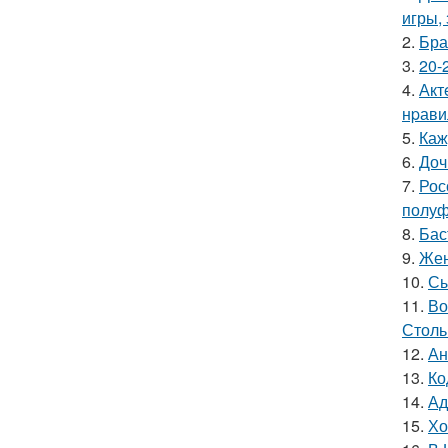
игры,
2.
Бра
3.
20-
4.
Акт
нpавил
5.
Каж
6.
Доч
7.
Рос
полуф
8.
Бас
9.
Жен
10.
Сы
11.
Во
Столь
12.
Ан
13.
Ко
14.
Ад
15.
Хо