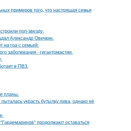
ьных примеров того, что настоящая семья
строили поп-звезду.
радал Александр Овечкин.
 на гоа с семьей.
ого заболевания - гигантомастии.
у.
ботает в ПВЗ.
е планы.
пыталась украсть бутылку пива, однако её
е.
 "Гардемаринов" продолжают оставаться