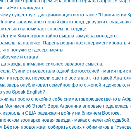
Нью-йорке прошла премьера нового сериала Apple "У Марго
нг и Николь кидман.
чему существует дискриминация и что такое "Привилегии 
Японии завирусился новый фототренд: девушки складывают 
рительно напоминает совсем не сердце.
-Летняя Ким кэтролл тайно вышла замуж за молодого.
рамель на палочке. Парень решил поэкспериментировать и 
, что получится десерт мечты.
абоумие и отвага!
гда жажда внимания сильнее здравого смысла.
есла Суини с пьедестала одной фотосессией - магия притя
вот интересно, неужели еще не все знают, кто такой Анатол
ма зверь опубликовал семейное фото с женой и дочерью, и
o you Speak English?
жчина просто спокойно себе снимал зверюшек где-то в Афри
ы Молимся об Этом": Вера Алдонина впервые поделилась н
к израиль и США развязали войну на ближнем Востоке.
японском зоопарке новая звезда - макак с нелёгкой судьбой.
м Бёртон продолжает собирать своих любимчиков в "Уэнсде