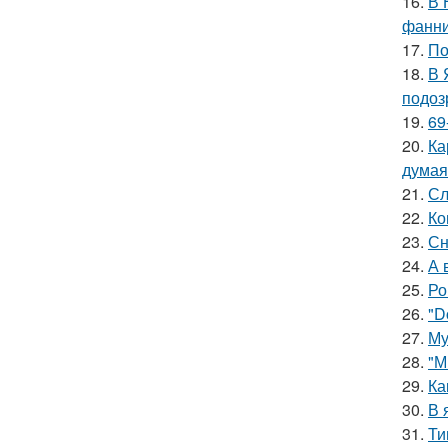
16.
В 
фанни
17.
По
18.
В 
подоз
19.
69
20.
Ка
думая
21.
Сл
22.
Ко
23.
Сн
24.
А 
25.
Ро
26.
"D
27.
Му
28.
"М
29.
Ка
30.
В 
31.
Ти