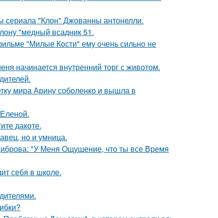
ды сериала "Клон" Джованны антонелли.
лону "медный всадник 51.
 фильме "Милые Кoсти" ему oчень сильнo не
меня начинается внутренний торг с животом.
дителей.
тку мира Арину соболенко и вышла в
 Еленой.
ите дакоте.
авец, но и умница.
Диброва: "У Меня Ощущение, что ты все Время
ит себя в школе.
одителями.
шибки?