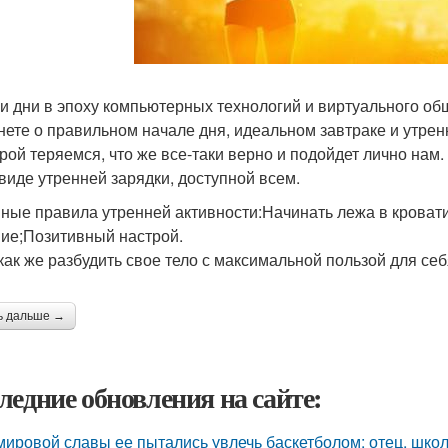
и дни в эпоху компьютерных технологий и виртуального о
нете о правильном начале дня, идеальном завтраке и утре
рой теряемся, что же все-таки верно и подойдет лично нам.
 виде утренней зарядки, доступной всем.
ные правила утренней активности:Начинать лежа в кроват
ие;Позитивный настрой.
 как же разбудить свое тело с максимальной пользой для се
ь дальше →
ледние обновления на сайте:
мировой славы ее пытались увлечь баскетболом: отец, школ