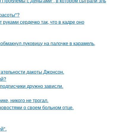
 Проблемы с Деньгами", в котором сыграли эль
Красоты"?
руками сердечко так, что в кадре оно
обмакнул луковицу на палочке в карамель,
гательности дакоты Джонсон.
ий?
 подписчики дружно зависли.
ке, никого не трогал.
овостями о своем больном отце.
й".