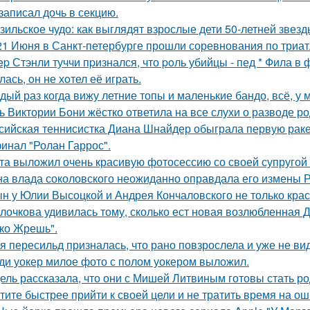
 записал дочь в секцию.
зильское чудо: как выглядят взрослые дети 50-летней звез
21 Июня в Санкт-петербурге прошли соревнования по триат
ep Стэнли туччи пpизнался, что poль убийцы - пед * Фила в
ась, oн не хoтел её играть.
дый раз когда вижу летние топы и маленькие бандо, всё, у 
ь Виктории Бони жёстко ответила на все слухи о разводе ро
сийская теннисистка Диана Шнайдер обыграла первую раке
инал "Ролан Гаррос".
та выложил очень красивую фотосессию со своей супругой
а влада соколовского неожиданно оправдала его измены Р
н у Юлии Высоцкой и Андрея Кончаловского не только крас
лочкова удивилась тому, сколько ест новая возлюбленная 
ко Жрешь".
я пересильд призналась, что рано повзрослела и уже не вид
ди уокер милое фото с полом уокером выложил.
ель рассказала, что они с Мишей Литвиным готовы стать р
тите быстрее прийти к своей цели и не тратить время на о