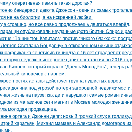
чему оперативная память такая дорогая?
тонио бандерас и дакота Джонсон - один из самых трогател
тся не на биологии, а на искренней любви.
гда страшно, но всё равно продолжаешь двигаться вперёд.
парацци опубликовали неудачные фото бритни Спирс и рас
матче "Вашингтон Кэпиталз" против "чикаго блэкхокс" пост
-Летняя Светлана Бондарчук в откровенном бикини отдыхает
ноафриканка сенетисив гининдза с 15 лет страдает от редк
е вторую неделю в интернете царит ностальгия по 2016 год
лан бижоев, который играл в "Даёшь Молодёжь", теперь ра
еальный киновечер с парнем.
окрестностях астаны действует группа пушистых воров.
риса долина под угрозой потери загородной недвижимости.
чная жизнь на паузе: как дети нарушают самые романтичны
одном из магазинов сети магнит в Москве молодая женщина 
ила молодая продавщица.
енна ортега и Джонни депп: новый громкий слух в голливуд
итрий харатьян, Михаил мамаев и Александр домогаров из
ными.