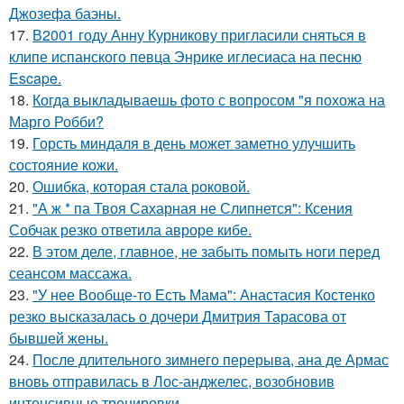
Джозефа баэны.
17.
В2001 году Анну Курникову пригласили сняться в
клипе испанского певца Энрике иглесиаса на песню
Escape.
18.
Когда выкладываешь фото с вопросом "я похожа на
Марго Робби?
19.
Горсть миндаля в день может заметно улучшить
состояние кожи.
20.
Ошибка, которая стала роковой.
21.
"А ж * па Твоя Сахарная не Слипнется": Ксения
Собчак резко ответила авроре кибе.
22.
В этом деле, главное, не забыть помыть ноги перед
сеансом массажа.
23.
"У нее Вообще-то Есть Мама": Анастасия Костенко
резко высказалась о дочери Дмитрия Тарасова от
бывшей жены.
24.
После длительного зимнего перерыва, ана де Армас
вновь отправилась в Лос-анджелес, возобновив
интенсивные тренировки.