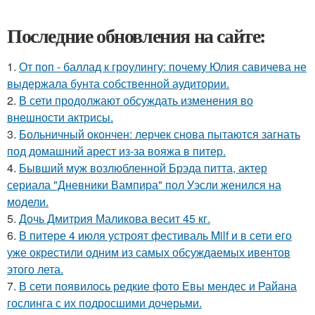
Последние обновления на сайте:
1.
От поп - баллад к гроулингу: почему Юлия савичева не
выдержала бунта собственной аудитории.
2.
В сети продолжают обсуждать изменения во
внешности актрисы.
3.
Больничный окончен: лерчек снова пытаются загнать
под домашний арест из-за вояжа в питер.
4.
Бывший муж возлюбленной Брэда питта, актер
сериала "Дневники Вампира" пол Уэсли женился на
модели.
5.
Дочь Дмитрия Маликова весит 45 кг.
6.
В питере 4 июля устроят фестиваль Milf и в сети его
уже окрестили одним из самых обсуждаемых ивентов
этого лета.
7.
В сети появилось редкие фото Евы мендес и Райана
гослинга с их подросшими дочерьми.