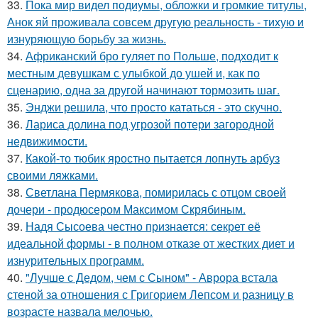
33.
Пока мир видел подиумы, обложки и громкие титулы,
Анок яй проживала совсем другую реальность - тихую и
изнуряющую борьбу за жизнь.
34.
Африканский бро гуляет по Польше, подходит к
местным девушкам с улыбкой до ушей и, как по
сценарию, одна за другой начинают тормозить шаг.
35.
Энджи решила, что просто кататься - это скучно.
36.
Лариса долина под угрозой потери загородной
недвижимости.
37.
Какой-то тюбик яростно пытается лопнуть арбуз
своими ляжками.
38.
Светлана Пермякова, помирилась с отцом своей
дочери - продюсером Максимом Скрябиным.
39.
Надя Сысоева честно признается: секрет её
идеальной формы - в полном отказе от жестких диет и
изнурительных программ.
40.
"Лучше с Дедом, чем с Сыном" - Аврора встала
стеной за отношения с Григорием Лепсом и разницу в
возрасте назвала мелочью.