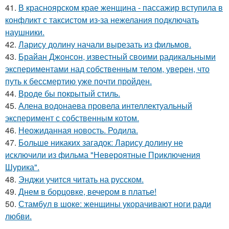
41.
В красноярском крае женщина - пассажир вступила в
конфликт с таксистом из-за нежелания подключать
наушники.
42.
Ларису долину начали вырезать из фильмов.
43.
Брайан Джонсон, известный своими радикальными
экспериментами над собственным телом, уверен, что
путь к бессмертию уже почти пройден.
44.
Вроде бы покрытый стиль.
45.
Алена водонаева провела интеллектуальный
эксперимент с собственным котом.
46.
Неожиданная новость. Родила.
47.
Больше никаких загадок: Ларису долину не
исключили из фильма "Невероятные Приключения
Шурика".
48.
Энджи учится читать на русском.
49.
Днем в борцовке, вечером в платье!
50.
Стамбул в шоке: женщины укорачивают ноги ради
любви.