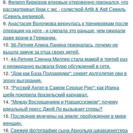
8.
Филипп Киркоров впервые откровенно признался, что
рассматривал брак с экс - солисткой Artik & Asti Севиль
(Севиль велиевой.
9.
Анастасия Волочкова вернулась к тренировкам после
операции на ноге - и сделала это раньше, чем ожидали
даже врачи в Германии.
10.
36-Летняя Алина Ланина призналась, почему не
вышла замуж за отца своих детей.
11.
44-Летняя Сиенна Миллер стала мамой в третий раз
и неожиданно вызвала бурю обсуждений в сети.
12.
"Дом как База Подзарядки": секрет долголетия ови в
эпоху выгорания.
13.
"Русский Ангел в Самом Сердце Рио": как Ирина
шейк покорила бразильский карнавал.
14.
"Между Восхищением и Нарциссизмом": почему
идеальный пресс Джей Ло вызывает споры?
15.
Последние мужчины на земле: пробуждение в мире
женщин.
16.
Свежие фотографии сына Арнольда шварценеггера