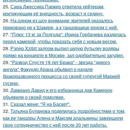
25.
Сара Джессика Паркер ответила хейтерам,
критикующим её внешность, возраст и седину.
26.
На одном из шоу внимание зрителей оказалось
приковано не к Шакире, а к танцовщице рядом с ней.
27.
"Плюс 13 кг за Полгода": Ирина Горбачева разделась
перед камерой, чтобы показать себя с новым весом.
28.
Рэпер Xzibit залпом выпил целую бутылку водяры
прямо на концерте в Москве, зал одобрительно загудел.
29.
"Развод Спустя 19 лет Брака" - звезда "дикого
ангела" Факундо Арана обьявил о начале
бракоразводного процесса со своей супругой Марией
сусини.
30.
Дамиано Давид и его избранница дав Камерон
объявили о своей помолвке.
31.
Сказал жене: "Я на Баскет".
32.
Татьяна Буланова поделилась подробностями о том,
как ее танцоры Алена и Максим алалыкины завершили
свое сотрудничество с ней после 20 лет работы.