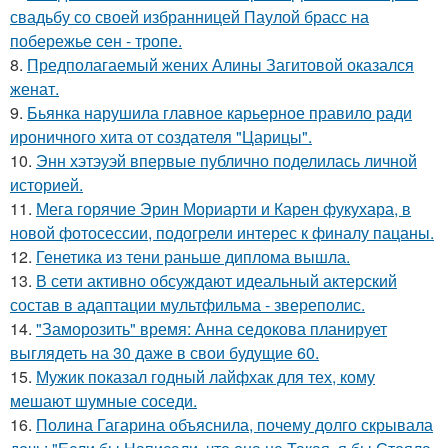
свадьбу со своей избранницей Паулой брасс на
побережье сен - тропе.
8.
Предполагаемый жених Алины Загитовой оказался
женат.
9.
Бьянка нарушила главное карьерное правило ради
ироничного хита от создателя "Царицы".
10.
Энн хэтэуэй впервые публично поделилась личной
историей.
11.
Мега горячие Эрин Мориарти и Карен фукухара, в
новой фотосессии, подогрели интерес к финалу пацаны.
12.
Генетика из тени раньше диплома вышла.
13.
В сети активно обсуждают идеальный актерский
состав в адаптации мультфильма - звереполис.
14.
"Заморозить" время: Анна седокова планирует
выглядеть на 30 даже в свои будущие 60.
15.
Мужик показал годный лайфхак для тех, кому
мешают шумные соседи.
16.
Полина Гагарина объяснила, почему долго скрывала