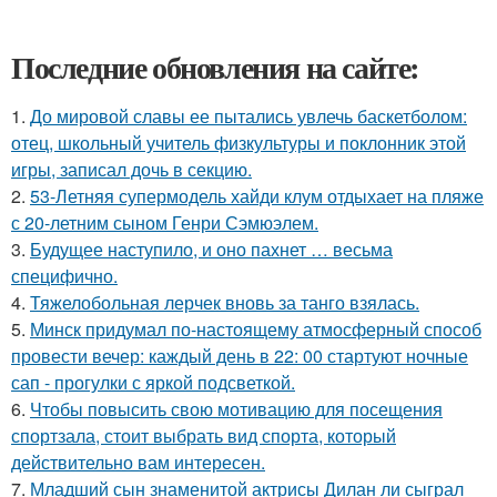
Последние обновления на сайте:
1.
До мировой славы ее пытались увлечь баскетболом:
отец, школьный учитель физкультуры и поклонник этой
игры, записал дочь в секцию.
2.
53-Летняя супермодель хайди клум отдыхает на пляже
с 20-летним сыном Генри Сэмюэлем.
3.
Будущее наступило, и оно пахнет … весьма
специфично.
4.
Тяжелобольная лерчек вновь за танго взялась.
5.
Минск придумал по-настоящему атмосферный способ
провести вечер: каждый день в 22: 00 стартуют ночные
сап - прогулки с яркой подсветкой.
6.
Чтобы повысить свою мотивацию для посещения
спортзала, стоит выбрать вид спорта, который
действительно вам интересен.
7.
Младший сын знаменитой актрисы Дилан ли сыграл