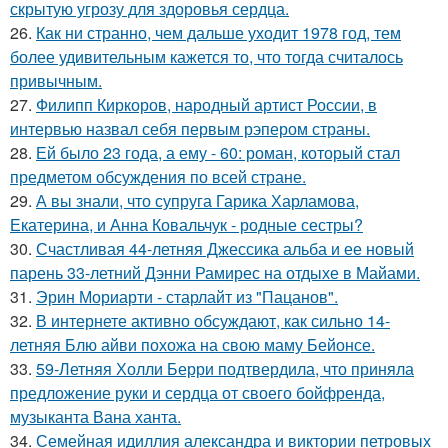
скрытую угрозу для здоровья сердца.
26.
Как ни странно, чем дальше уходит 1978 год, тем
более удивительным кажется то, что тогда считалось
привычным.
27.
Филипп Киркоров, народный артист России, в
интервью назвал себя первым рэпером страны.
28.
Ей было 23 года, а ему - 60: роман, который стал
предметом обсуждения по всей стране.
29.
А вы знали, что супруга Гарика Харламова,
Екатерина, и Анна Ковальчук - родные сестры?
30.
Счастливая 44-летняя Джессика альба и ее новый
парень 33-летний Дэнни Рамирес на отдыхе в Майами.
31.
Эрин Мориарти - старлайт из "Пацанов".
32.
В интернете активно обсуждают, как сильно 14-
летняя Блю айви похожа на свою маму Бейонсе.
33.
59-Летняя Холли Берри подтвердила, что приняла
предложение руки и сердца от своего бойфренда,
музыканта Вана ханта.
34.
Семейная идиллия александра и виктории петровых