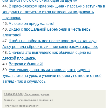
скатились по склону снега один за другим.
44.
В красноярском крае женщина - пассажир вступила в
конфликт с таксистом из-за нежелания подключать
наушники.
45.
А ловко он придумал это!
46.
Видео с прощальной церемонии в честь веры
алентовой.
47.
Чтобы не набрать вес после новогодних каникул,
Алсу решила сбросить лишние килограммы заранее.
48.
Сначала это выглядело как обычная сцена на
детской площадке.
49.
Встреча с бывшей!
50.
Учительница анатомии заявила, что придет в
купальнике на урок, и ученики не смогут отвести от неё
взгляд - так и случилось.
© 2026 90-60-90 | Спортивные девушки
Контакты
Пользовательское соглашение
Политика конфидециальности