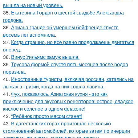
вышла на новый уровень.
35.
Екатерина Гордон о шестой свадьбе Александра
гордона.
36.
Ариана гранде об умершем бойфренде спустя
восемь лет вспомнила.
37.
Когда страшно, но всё равно продолжаешь двигаться
вперёд.
38.
Винус Уильямс замуж вышла.
39.
Трусова формой спустя пять месяцев после родов
поразила.
40.
Иностранные туристы, включая россиян, катались на
лыжах в Грузии, когда на них сошла лавина.
41.
Фух, показалось. Азиатская кухня - это как
приключение для вкусовых рецепторов: острое, сладкое,
кислое и соленое в одном флаконе!
42.
"Ребёнок просто мясом станет!
43.
В дагестанских горах произошло несколько
столкновений автомобилей, которые затем по инерции