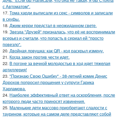
дочь: "Если бы Написали, что она не Такая, я бы Стояла
с Автоматом".
17.
Тома харди выписали из секс - символов и записали
в скуфы.
18.
Джим керри предстал в неожиданном свете.
19.
Звезда "Друзей" призналась, что её не воспринимали
всерьез и считали, что попасть в сериал ей "просто
повезло".
20.
Двойная ловушка: как QR - код раскрыл измену.
21.
Когда закон против чести идет.
22.
В погоне за вечной молодостью в ход идет тяжелая
артиллерия!
23.
"Признаю Свою Ошибку" - 38-летний комик Денис
Дорохов попросил прощения у супруги Гарика
Харламова.
24.
Наиболее эффективный ответ на оскорбления, после
которого люди часто приносят извинения.
25.
Маленькие дети массово приобретают сладости с
таурином, которые на самом деле представляют собой