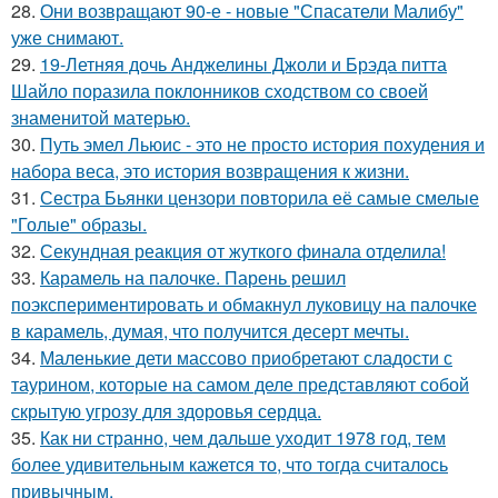
28.
Они возвращают 90-е - новые "Спасатели Малибу"
уже снимают.
29.
19-Летняя дочь Анджелины Джоли и Брэда питта
Шайло поразила поклонников сходством со своей
знаменитой матерью.
30.
Путь эмел Льюис - это не просто история похудения и
набора веса, это история возвращения к жизни.
31.
Сестра Бьянки цензори повторила её самые смелые
"Голые" образы.
32.
Секундная реакция от жуткого финала отделила!
33.
Карамель на палочке. Парень решил
поэкспериментировать и обмакнул луковицу на палочке
в карамель, думая, что получится десерт мечты.
34.
Маленькие дети массово приобретают сладости с
таурином, которые на самом деле представляют собой
скрытую угрозу для здоровья сердца.
35.
Как ни странно, чем дальше уходит 1978 год, тем
более удивительным кажется то, что тогда считалось
привычным.