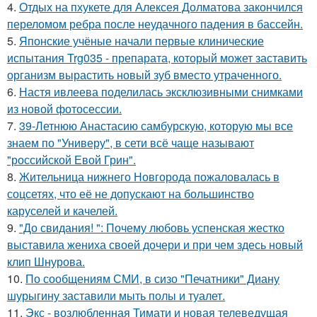
4.
Отдых на пхукете для Алексея Долматова закончился
переломом ребра после неудачного падения в бассейн.
5.
Японские учёные начали первые клинические
испытания Trg035 - препарата, который может заставить
организм вырастить новый зуб вместо утраченного.
6.
Настя ивлеева поделилась эксклюзивными снимками
из новой фотосессии.
7.
39-Летнюю Анастасию самбурскую, которую мы все
знаем по "Универу", в сети всё чаще называют
"российской Евой Грин".
8.
Жительница нижнего Новгорода пожаловалась в
соцсетях, что её не допускают на большинство
каруселей и качелей.
9.
"До свидания! ": Почему любовь успенская жестко
выставила жениха своей дочери и при чем здесь новый
клип Шнурова.
10.
По сообщениям СМИ, в сизо "Печатники" Диану
шурыгину заставили мыть полы и туалет.
11.
Экс - возлюбленная Тимати и новая телеведущая