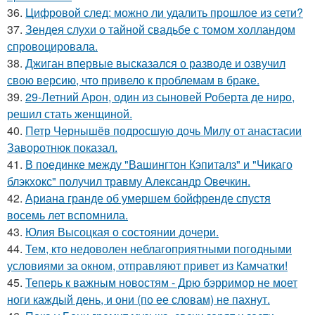
36.
Цифровой след: можно ли удалить прошлое из сети?
37.
Зендея слухи о тайной свадьбе с томом холландом
спровоцировала.
38.
Джиган впервые высказался о разводе и озвучил
свою версию, что привело к проблемам в браке.
39.
29-Летний Арон, один из сыновей Роберта де ниро,
решил стать женщиной.
40.
Петр Чернышёв подросшую дочь Милу от анастасии
Заворотнюк показал.
41.
В поединке между "Вашингтон Кэпиталз" и "Чикаго
блэкхокс" получил травму Александр Овечкин.
42.
Ариана гранде об умершем бойфренде спустя
восемь лет вспомнила.
43.
Юлия Высоцкая о состоянии дочери.
44.
Тем, кто недоволен неблагоприятными погодными
условиями за окном, отправляют привет из Камчатки!
45.
Теперь к важным новостям - Дрю бэрримор не моет
ноги каждый день, и они (по ее словам) не пахнут.