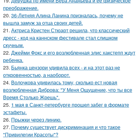
19.
Девушка по имени Вера Ананьева и её физическое
преображение.
20.
36-Летняя Алина Ланина призналась, почему не
вышла замуж за отца своих детей.
21.
Актриса Кристен Стюарт решила, что классический
дресс - код на каннском фестивале стал слишком
скучным.
22.
Джейми Фокс и его возлюбленная элис хакстепп ждут
ребенка.
23.
Бьянка цензори удивила всех - и на этот раз не
откровенностью, а наоборот.
24.
Волочкова удивилась тому, сколько ест новая
возлюбленная Диброва: "У Меня Ощущение, что ты все
Время Столько Жрешь".
25.
1 мая в Санкт-петербурге прошел забег в формате
эстафеты.
26.
Прыжки через линию.
27.
Почему существует дискриминация и что такое
"Привилегии Красоты"?