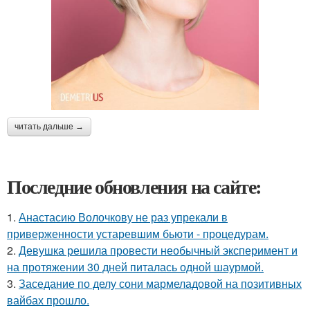
читать дальше →
Последние обновления на сайте:
1.
Анастасию Волочкову не раз упрекали в
приверженности устаревшим бьюти - процедурам.
2.
Девушка решила провести необычный эксперимент и
на протяжении 30 дней питалась одной шаурмой.
3.
Заседание по делу сони мармеладовой на позитивных
вайбах прошло.