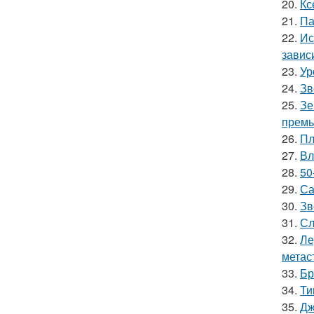
20.
Кс
21.
Па
22.
Ис
завис
23.
Ур
24.
Зв
25.
Зе
премь
26.
Пл
27.
Вл
28.
50
29.
Са
30.
Зв
31.
Сл
32.
Ле
метас
33.
Бр
34.
Ти
35.
Дж