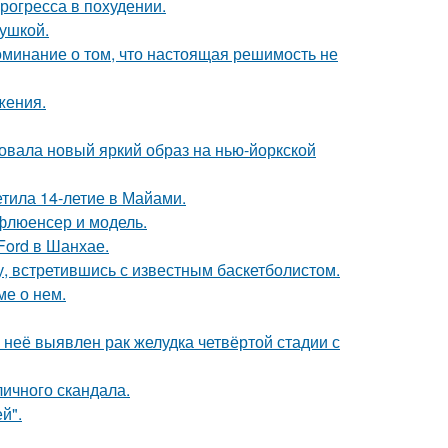
рогресса в похудении.
вушкой.
оминание о том, что настоящая решимость не
жения.
овала новый яркий образ на нью-йоркской
етила 14-летие в Майами.
флюенсер и модель.
Ford в Шанхае.
, встретившись с известным баскетболистом.
ме о нем.
у неё выявлен рак желудка четвёртой стадии с
личного скандала.
й".