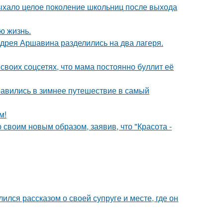
дыхало целое поколение школьниц после выхода
ю жизнь.
дрея Аршавина разделились на два лагеря.
своих соцсетях, что мама постоянно буллит её
авились в зимнее путешествие в самый
м!
своим новым образом, заявив, что "Красота -
ся рассказом о своей супруге и месте, где он