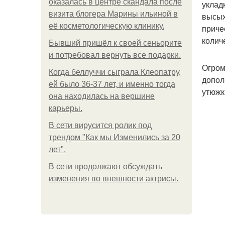
оказалась в центре скандала после
уклад
визита блогера Марины ильиной в
высых
её косметологическую клинику.
приче
колич
Бывший пришёл к своей сеньорите
и потребовал вернуть все подарки.
Огром
Когда беллуччи сыграла Клеопатру,
допол
ей было 36-37 лет, и именно тогда
утюжк
она находилась на вершине
карьеры.
В сети вирусится ролик под
трендом "Как мы Изменились за 20
лет".
В сети продолжают обсуждать
изменения во внешности актрисы.