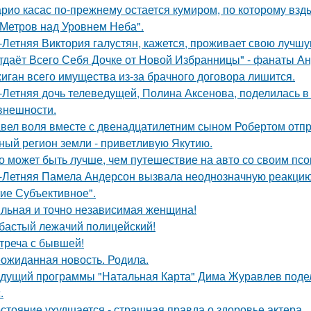
рио касас по-прежнему остается кумиром, по которому вз
 Метров над Уровнем Неба".
-Летняя Виктория галустян, кажется, проживает свою лучшу
тдаёт Всего Себя Дочке от Новой Избранницы" - фанаты Ан
иган всего имущества из-за брачного договора лишится.
-Летняя дочь телеведущей, Полина Аксенова, поделилась в 
 внешности.
вел воля вместе с двенадцатилетним сыном Робертом отпр
ный регион земли - приветливую Якутию.
о может быть лучше, чем путешествие на авто со своим псо
-Летняя Памела Андерсон вызвала неоднозначную реакцию 
ие Субъективное".
льная и точно независимая женщина!
бастый лежачий полицейский!
треча с бывшей!
ожиданная новость. Родила.
дущий программы "Натальная Карта" Дима Журавлев поделил
.
стояние ухудшается - страшная правда о здоровье актера.