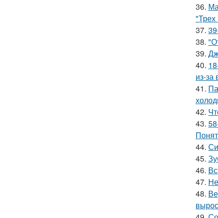
36.
Ма
"Трех
37.
39
38.
"О
39.
Дж
40.
18
из-за
41.
Па
холод
42.
Чт
43.
58
Понят
44.
Си
45.
Зу
46.
Вс
47.
Не
48.
Ве
вырос
49.
Со