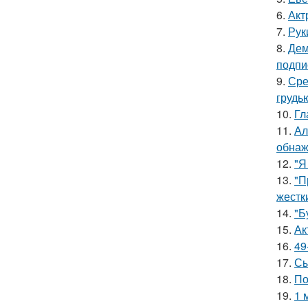
6.
Акт
7.
Рук
8.
Дем
подпи
9.
Сре
грудь
10.
Гл
11.
Ал
обнаж
12.
"Я
13.
"П
жестк
14.
"Б
15.
Ак
16.
49
17.
Сы
18.
По
19.
1 