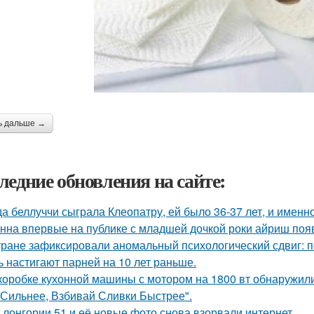
ь дальше →
ледние обновления на сайте:
да беллуччи сыграла Клеопатру, ей было 36-37 лет, и именн
нна впервые на публике с младшей дочкой роки айриш поя
тране зафиксировали аномальный психологический сдвиг: п
ь настигают парней на 10 лет раньше.
коробке кухонной машины с мотором на 1800 вт обнаружили
 Сильнее, Взбивай Сливки Быстрее".
 лонгории 51 и её новые фото снова взорвали интернет.