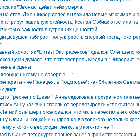
риса из "Звонка" дэйви чейз умерла.
и на стол! Дженнифер лопес выложила новые максимально
онстрируя завидную стойкость, Ксения Собчак ответила на
счикам о важности внутренних ценностей.
ди девушек набирает популярность спорный тренд - экстре
ю.
авный холостяк "Битвы Экстрасенсов" сдался: Олег шепс ж
екса Деми думала, что потеряет роль Мэдди в "Эйфории", е
енные сцены.
 вообще никому не доверяю …".
репараты - не Панацея, а Подспорье": как 54-летняя Светл
их диет.
удто Треснет по Швам": Анна седокова в прозрачном плать
трису Анну казючиц спасли от передозировки успокоительн
-Летний сын шер пожаловался, что мать перестала его обес
н у Юлии Высоцкой и Андрея Кончаловского не только крас
чему у кого-то вес уходит легко, а у кого-то - нет?
мая в Санкт-петербурге прошел забег в формате эстафеты.