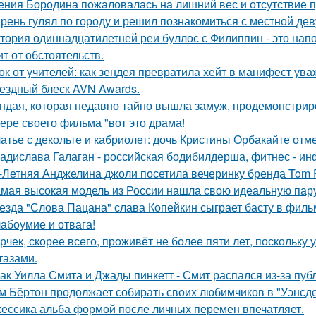
ения Бородина пожаловалась на лишний вес и отсутствие п
рень гулял по городу и решил познакомиться с местной де
тория одиннадцатилетней реи буллос с Филиппин - это нап
ит от обстоятельств.
ок от учителей: как зендея превратила хейт в манифест ува
ездный блеск AVN Awards.
ндая, которая недавно тайно вышла замуж, продемонстрир
ере своего фильма "вот это драма!
атье с декольте и кабриолет: дочь Кристины Орбакайте отм
адислава Галаган - российская бодибилдерша, фитнес - ин
-Летняя Анджелина джоли посетила вечеринку бренда Tom 
мая высокая модель из России нашла свою идеальную пару
езда "Слова Пацана" слава Копейкин сыграет басту в филь
абоумие и отвага!
рчек, скорее всего, проживёт не более пяти лет, поскольку 
тазами.
ак Уилла Смита и Джады пинкетт - Смит распался из-за пуб
м Бёртон продолжает собирать своих любимчиков в "Уэнсде
ессика альба формой после личных перемен впечатляет.