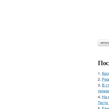
читат
Пос
1.
Ког
2.
Риа
3.
В с
тепер
4.
На 
Тесто
5.
Еве