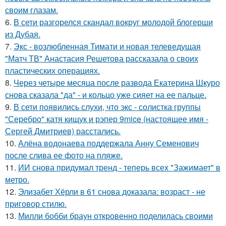
своим глазам.
6.
В сети разгорелся скандал вокруг молодой блогерши
из Дубая.
7.
Экс - возлюбленная Тимати и новая телеведущая
"Матч ТВ" Анастасия Решетова рассказала о своих
пластических операциях.
8.
Через четыре месяца после развода Екатерина Шкуро
снова сказала "да" - и кольцо уже сияет на ее пальце.
9.
В сети появились слухи, что экс - солистка группы
"Серебро" катя кищук и рэпер 9mice (настоящее имя -
Сергей Дмитриев) расстались.
10.
Алёна водонаева поддержала Анну Семенович
после слива ее фото на пляже.
11.
ИИ снова придумал тренд - теперь всех "Зажимает" в
метро.
12.
Элизабет Хёрли в 61 снова доказала: возраст - не
приговор стилю.
13.
Милли бобби браун откровенно поделилась своими