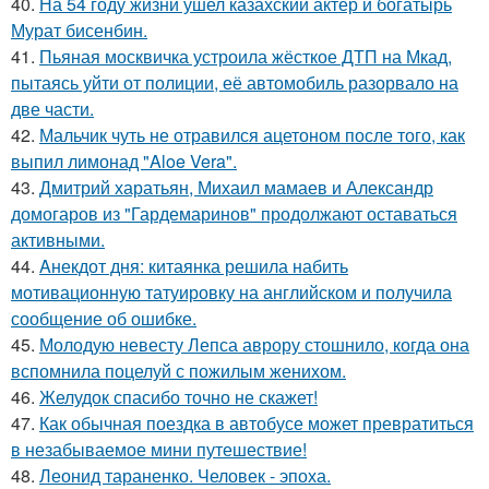
40.
На 54 году жизни ушел казахский актер и богатырь
Мурат бисенбин.
41.
Пьяная москвичка устроила жёсткое ДТП на Мкад,
пытаясь уйти от полиции, её автомобиль разорвало на
две части.
42.
Мальчик чуть не отравился ацетоном после того, как
выпил лимонад "Aloe Vera".
43.
Дмитрий харатьян, Михаил мамаев и Александр
домогаров из "Гардемаринов" продолжают оставаться
активными.
44.
Aнекдот дня: китаянка решила набить
мотивационную татуировку на английском и получила
сообщение об ошибке.
45.
Молодую невесту Лепса аврору стошнило, когда она
вспомнила поцелуй с пожилым женихом.
46.
Желудок спасибо точно не скажет!
47.
Как обычная поездка в автобусе может превратиться
в незабываемое мини путешествие!
48.
Леонид тараненко. Человек - эпоха.