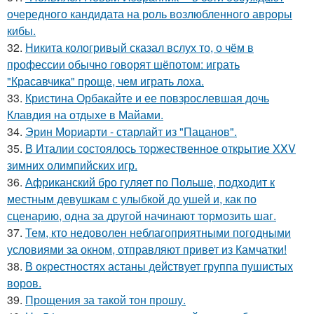
очередного кандидата на роль возлюбленного авроры
кибы.
32.
Никита кологривый сказал вслух то, о чём в
профессии обычно говорят шёпотом: играть
"Красавчика" проще, чем играть лоха.
33.
Кристина Орбакайте и ее повзрослевшая дочь
Клавдия на отдыхе в Майами.
34.
Эрин Мориарти - старлайт из "Пацанов".
35.
В Италии состоялось торжественное открытие XXV
зимних олимпийских игр.
36.
Африканский бро гуляет по Польше, подходит к
местным девушкам с улыбкой до ушей и, как по
сценарию, одна за другой начинают тормозить шаг.
37.
Тем, кто недоволен неблагоприятными погодными
условиями за окном, отправляют привет из Камчатки!
38.
В окрестностях астаны действует группа пушистых
воров.
39.
Прощения за такой тон прошу.