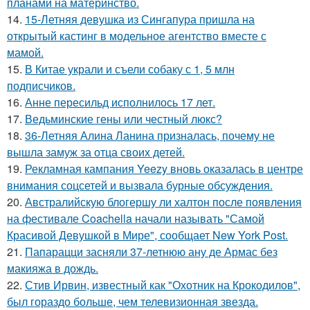
планами на материнство.
14.
15-Летняя девушка из Сингапура пришла на
открытый кастинг в модельное агентство вместе с
мамой.
15.
В Китае украли и съели собаку с 1, 5 млн
подписчиков.
16.
Анне пересильд исполнилось 17 лет.
17.
Ведьминские гены или честный люкс?
18.
36-Летняя Алина Ланина призналась, почему не
вышла замуж за отца своих детей.
19.
Рекламная кампания Yeezy вновь оказалась в центре
внимания соцсетей и вызвала бурные обсуждения.
20.
Австралийскую блогершу ли халтон после появления
на фестивале Coachella начали называть "Самой
Красивой Девушкой в Мире", сообщает New York Post.
21.
Папарацци засняли 37-летнюю ану де Армас без
макияжа в дождь.
22.
Стив Ирвин, известный как "Охотник на Крокодилов",
был гораздо больше, чем телевизионная звезда.