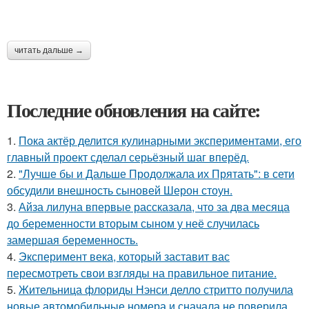
читать дальше →
Последние обновления на сайте:
1.
Пока актёр делится кулинарными экспериментами, его
главный проект сделал серьёзный шаг вперёд.
2.
"Лучше бы и Дальше Продолжала их Прятать": в сети
обсудили внешность сыновей Шерон стоун.
3.
Айза лилуна впервые рассказала, что за два месяца
до беременности вторым сыном у неё случилась
замершая беременность.
4.
Эксперимент века, который заставит вас
пересмотреть свои взгляды на правильное питание.
5.
Жительница флориды Нэнси делло стритто получила
новые автомобильные номера и сначала не поверила