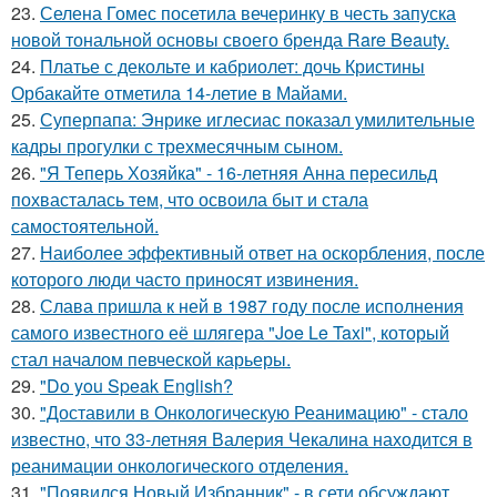
23.
Селена Гомес посетила вечеринку в честь запуска
новой тональной основы своего бренда Rare Beauty.
24.
Платье с декольте и кабриолет: дочь Кристины
Орбакайте отметила 14-летие в Майами.
25.
Суперпапа: Энрике иглесиас показал умилительные
кадры прогулки с трехмесячным сыном.
26.
"Я Теперь Хозяйка" - 16-летняя Анна пересильд
похвасталась тем, что освоила быт и стала
самостоятельной.
27.
Наиболее эффективный ответ на оскорбления, после
которого люди часто приносят извинения.
28.
Слава пришла к ней в 1987 году после исполнения
самого известного её шлягера "Joe Le Taxi", который
стал началом певческой карьеры.
29.
"Do you Speak English?
30.
"Доставили в Онкологическую Реанимацию" - стало
известно, что 33-летняя Валерия Чекалина находится в
реанимации онкологического отделения.
31.
"Появился Новый Избранник" - в сети обсуждают