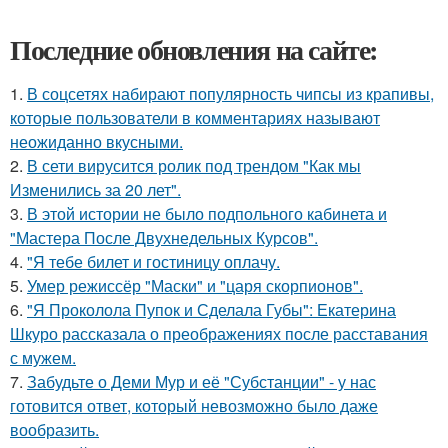
Последние обновления на сайте:
1.
В соцсетях набирают популярность чипсы из крапивы,
которые пользователи в комментариях называют
неожиданно вкусными.
2.
В сети вирусится ролик под трендом "Как мы
Изменились за 20 лет".
3.
В этой истории не было подпольного кабинета и
"Мастера После Двухнедельных Курсов".
4.
"Я тебе билет и гостиницу оплачу.
5.
Умер режиссёр "Маски" и "царя скорпионов".
6.
"Я Проколола Пупок и Сделала Губы": Екатерина
Шкуро рассказала о преображениях после расставания
с мужем.
7.
Забудьте о Деми Мур и её "Субстанции" - у нас
готовится ответ, который невозможно было даже
вообразить.