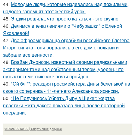
44.
Молодые люди, которые издевались над пожилыми,
надолго запомнят этот жесткий урок.
45.
Энджи решила, что просто кататься - это скучно.
46.
Делимся впечатлениями о "Чебурашки" с Еленой
Яковлевой!
47.
Два афроамериканца ограбили российского блогера
Игоря синяка - они ворвались в его дом с ножами и
забрали все ценности.
48.
Брайан Джонсон, известный своими радикальными
экспериментами над собственным телом, уверен, что
путь к бессмертию уже почти пройден.
49.
"Ой бл *": реакция гроссмейстера Дины беленькой на
своего соперника - 11-летнего Александра ясински.
50.
"Не Получилось Убрать Дыру в Щеке": жертва
пластики Рита дакота показала лицо после повторной
операции.
© 2026 90-60-90 | Спортивные девушки