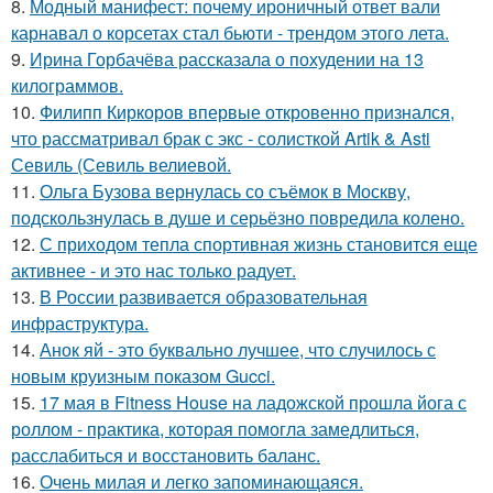
8.
Модный манифест: почему ироничный ответ вали
карнавал о корсетах стал бьюти - трендом этого лета.
9.
Ирина Горбачёва рассказала о похудении на 13
килограммов.
10.
Филипп Киркоров впервые откровенно признался,
что рассматривал брак с экс - солисткой Artik & Asti
Севиль (Севиль велиевой.
11.
Ольга Бузова вернулась со съёмок в Москву,
подскользнулась в душе и серьёзно повредила колено.
12.
С приходом тепла спортивная жизнь становится еще
активнее - и это нас только радует.
13.
В России развивается образовательная
инфраструктура.
14.
Анок яй - это буквально лучшее, что случилось с
новым круизным показом Gucci.
15.
17 мая в Fitness House на ладожской прошла йога с
роллом - практика, которая помогла замедлиться,
расслабиться и восстановить баланс.
16.
Очень милая и легко запоминающаяся.