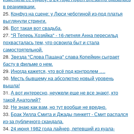
в реанимaции.
25.
Конфуз на сцене: у Люси чеботиной из-под платья
выглянули стринги.
26.
Вот такая вот свадьба.
27.
"Я Теперь Хозяйка" - 16-летняя Анна пересильд
похвасталась тем, что освоила быт и стала
самостоятельной.
28.
Звезда "Слова Пацана" слава Копейкин сыграет
басту в фильме о нем.
29.
Иногда кажется, что всё под контролем ….
30.
Месть бывшему на абсолютно новый уровень
вышла!
31.
А вот интересно, неужели еще не все знают, кто
такой Анатолий?
32.
Не знаю как вам, но тут вообще не вредно.
33.
Брак Уилла Смита и Джады пинкетт - Смит распался
из-за публичного скандала.
34.
24 июня 1982 года лайнер, летевший из куала-