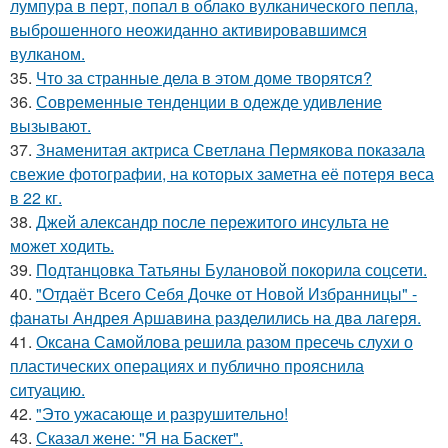
лумпура в перт, попал в облако вулканического пепла,
выброшенного неожиданно активировавшимся
вулканом.
35.
Что за странные дела в этом доме творятся?
36.
Современные тенденции в одежде удивление
вызывают.
37.
Знаменитая актриса Светлана Пермякова показала
свежие фотографии, на которых заметна её потеря веса
в 22 кг.
38.
Джей александр после пережитого инсульта не
может ходить.
39.
Подтанцовка Татьяны Булановой покорила соцсети.
40.
"Отдаёт Всего Себя Дочке от Новой Избранницы" -
фанаты Андрея Аршавина разделились на два лагеря.
41.
Оксана Самойлова решила разом пресечь слухи о
пластических операциях и публично прояснила
ситуацию.
42.
"Это ужасающе и разрушительно!
43.
Сказал жене: "Я на Баскет".