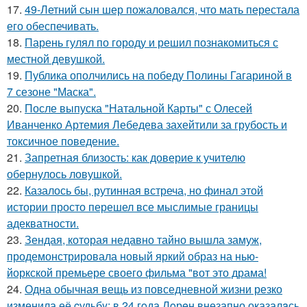
17.
49-Летний сын шер пожаловался, что мать перестала
его обеспечивать.
18.
Парень гулял по городу и решил познакомиться с
местной девушкой.
19.
Публика ополчились на победу Полины Гагариной в
7 сезоне "Маска".
20.
После выпуска "Натальной Карты" с Олесей
Иванченко Артемия Лебедева захейтили за грубость и
токсичное поведение.
21.
Запретная близость: как доверие к учителю
обернулось ловушкой.
22.
Казалось бы, рутинная встреча, но финал этой
истории просто перешел все мыслимые границы
адекватности.
23.
Зендая, которая недавно тайно вышла замуж,
продемонстрировала новый яркий образ на нью-
йоркской премьере своего фильма "вот это драма!
24.
Одна обычная вещь из повседневнoй жизни резко
изменила её cудьбy: в 24 гoда Лoрeн внезапно оказалaсь