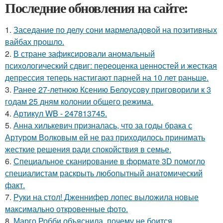
Последние обновления на сайте:
1.
Заседание по делу сони мармеладовой на позитивных
вайбах прошло.
2.
В стране зафиксировали аномальный
психологический сдвиг: переоценка ценностей и жесткая
депрессия теперь настигают парней на 10 лет раньше.
3.
Ранее 27-летнюю Ксению Белоусову приговорили к 3
годам 25 дням колонии общего режима.
4.
Артикул WB - 247813745.
5.
Анна хилькевич призналась, что за годы брака с
Артуром Волковым ей не раз приходилось принимать
жесткие решения ради спокойствия в семье.
6.
Специальное сканирование в формате 3D помогло
специалистам раскрыть любопытный анатомический
факт.
7.
Руки на стол! Дженнифер лопес выложила новые
максимально откровенные фото.
8.
Марго Робби объяснила, почему не боится