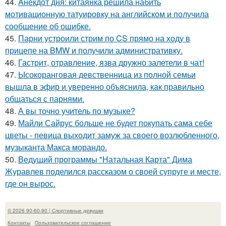
44.
Aнекдот дня: китаянка решила набить
мотивационную татуировку на английском и получила
сообщение об ошибке.
45.
Парни устроили стрим по CS прямо на ходу в
прицепе на BMW и получили административку.
46.
Гастрит, отравление, язва дружно залетели в чат!
47.
Ысокоранговая девственница из полной семьи
вышла в эфир и уверенно объяснила, как правильно
общаться с парнями.
48.
А вы точно учитель по музыке?
49.
Майли Сайрус больше не будет покупать сама себе
цветы - певица выходит замуж за своего возлюбленного,
музыканта Макса морандо.
50.
Ведущий программы "Натальная Карта" Дима
Журавлев поделился рассказом о своей супруге и месте,
где он вырос.
© 2026 90-60-90 | Спортивные девушки
Контакты
Пользовательское соглашение