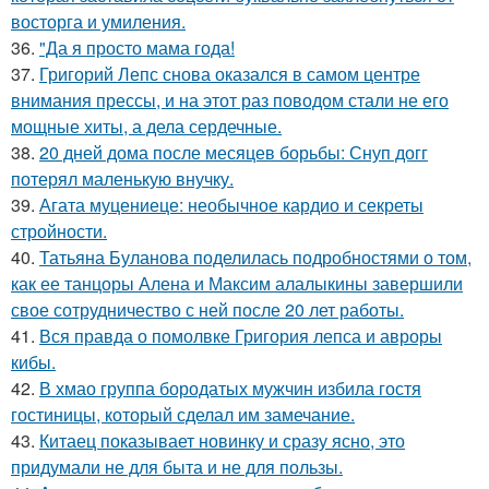
восторга и умиления.
36.
"Да я просто мама года!
37.
Григорий Лепс снова оказался в самом центре
внимания прессы, и на этот раз поводом стали не его
мощные хиты, а дела сердечные.
38.
20 дней дома после месяцев борьбы: Снуп догг
потерял маленькую внучку.
39.
Агата муцениеце: необычное кардио и секреты
стройности.
40.
Татьяна Буланова поделилась подробностями о том,
как ее танцоры Алена и Максим алалыкины завершили
свое сотрудничество с ней после 20 лет работы.
41.
Вся правда о помолвке Григория лепса и авроры
кибы.
42.
В хмао группа бородатых мужчин избила гостя
гостиницы, который сделал им замечание.
43.
Китаец показывает новинку и сразу ясно, это
придумали не для быта и не для пользы.