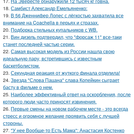
17.
На Эвересте обнаружили 12 тысяч кг говна.
18.
Самбист Александр Емельяненко:
19.
В 56 Дженнифер Лопес с лёгкостью захватила все
внимание на Coachella в перьях и стразах.
20.
Подборка стильных купальников с WB.
21.
Вин дизель подтвердил, что "форсаж 11" все-таки
станет последней частью серии.
22.
Самая высокая модель из России нашла свою
идеальную пару, встретившись с известным
баскетболистом.
23.
Секундная реакция от жуткого финала отделила!
24.
Звезда "Слова Пацана" слава Копейкин сыграет
басту в фильме о нем.
25.
Наиболее эффективный ответ на оскорбления, после
которого люди часто приносят извинения.
26.
Первые смены на новом рабочем месте - это всегда
стресс и огромное желание проявить себя с лучшей
стороны.
27.
"У нее Вообще-то Есть Мама": Анастасия Костенко