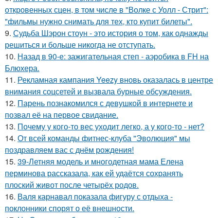
откровенных сцен, в том числе в "Волке с Уолл - Стрит":
"фильмы нужно снимать для тех, кто купит билеты".
9.
Судьба Шэрон стоун - это история о том, как однажды
решиться и больше никогда не отступать.
10.
Назад в 90-е: зажигательная степ - аэробика в FH на
Блюхера.
11.
Рекламная кампания Yeezy вновь оказалась в центре
внимания соцсетей и вызвала бурные обсуждения.
12.
Парень познакомился с девушкой в интернете и
позвал её на первое свидание.
13.
Почему у кого-то вес уходит легко, а у кого-то - нет?
14.
От всей команды фитнес-клуба "Эволюция" мы
поздравляем вас с днём рождения!
15.
39-Летняя модель и многодетная мама Елена
перминова рассказала, как ей удаётся сохранять
плоский живот после четырёх родов.
16.
Валя карнавал показала фигуру с отдыха -
поклонники спорят о её внешности.