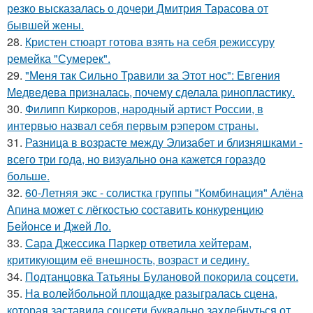
резко высказалась о дочери Дмитрия Тарасова от
бывшей жены.
28.
Кристен стюарт готова взять на себя режиссуру
ремейка "Сумерек".
29.
"Меня так Сильно Травили за Этот нос": Евгения
Медведева призналась, почему сделала ринопластику.
30.
Филипп Киркоров, народный артист России, в
интервью назвал себя первым рэпером страны.
31.
Разница в возрасте между Элизабет и близняшками -
всего три года, но визуально она кажется гораздо
больше.
32.
60-Летняя экс - солистка группы "Комбинация" Алёна
Апина может с лёгкостью составить конкуренцию
Бейонсе и Джей Ло.
33.
Сара Джессика Паркер ответила хейтерам,
критикующим её внешность, возраст и седину.
34.
Подтанцовка Татьяны Булановой покорила соцсети.
35.
На волейбольной площадке разыгралась сцена,
которая заставила соцсети буквально захлебнуться от