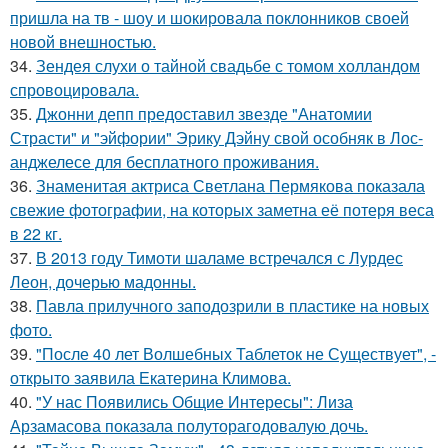
пришла на тв - шоу и шокировала поклонников своей
новой внешностью.
34.
Зендея слухи о тайной свадьбе с томом холландом
спровоцировала.
35.
Джонни депп предоставил звезде "Анатомии
Страсти" и "эйфории" Эрику Дэйну свой особняк в Лос-
анджелесе для бесплатного проживания.
36.
Знаменитая актриса Светлана Пермякова показала
свежие фотографии, на которых заметна её потеря веса
в 22 кг.
37.
В 2013 году Тимоти шаламе встречался с Лурдес
Леон, дочерью мадонны.
38.
Павла прилучного заподозрили в пластике на новых
фото.
39.
"После 40 лет Волшебных Таблеток не Существует", -
открыто заявила Екатерина Климова.
40.
"У нас Появились Общие Интересы": Лиза
Арзамасова показала полуторагодовалую дочь.