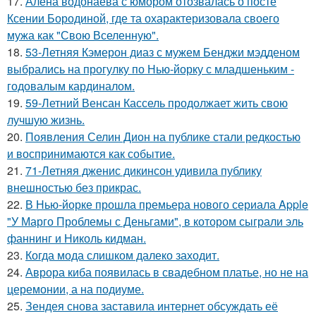
17.
Алена водонаева с юмором отозвалась о посте
Ксении Бородиной, где та охарактеризовала своего
мужа как "Свою Вселенную".
18.
53-Летняя Кэмерон диаз с мужем Бенджи мэдденом
выбрались на прогулку по Нью-йорку с младшеньким -
годовалым кардиналом.
19.
59-Летний Венсан Кассель продолжает жить свою
лучшую жизнь.
20.
Появления Селин Дион на публике стали редкостью
и воспринимаются как событие.
21.
71-Летняя дженис дикинсон удивила публику
внешностью без прикрас.
22.
В Нью-йорке прошла премьера нового сериала Apple
"У Марго Проблемы с Деньгами", в котором сыграли эль
фаннинг и Николь кидман.
23.
Когда мода слишком далеко заходит.
24.
Аврора киба появилась в свадебном платье, но не на
церемонии, а на подиуме.
25.
Зендея снова заставила интернет обсуждать её