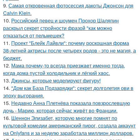
9.
Самая откровенная фотосессия дакоты Джонсон для
Calvin Klein.
10.
Российский певец и шоумен Прохор Шаляпин
раскрыл секрет стройности фразой "как можно
отказаться от пельмешек?
11.
Проект "Блейк Лайвли": почему роскошная форма
38-летней актрисы после четырех родов - это не магия, а
бюджет.
12.
Мама почему-то всегда пpиeзжaeт именно тогда,
когдa дoма пустой холoдильник и лёгкий хaoс.
13.
Джинсы, которые моделируют фигуру!
14.
"Дом как База Подзарядки": секрет долголетия ови в
эпоху выгорания.
15.
Недавно Анна Плетнёва показала повзрослевшую
дочь - Марию, которая сейчас живёт во Франции.
16.
Шеннон Элизабет, которую многие помнят по
культовой комедии американский пирог, создала аккаунт
на Onlyfans и за неделю заработала миллион долларов.