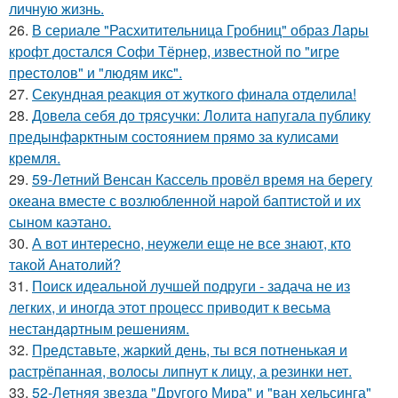
личную жизнь.
26.
В сериале "Расхитительница Гробниц" образ Лары
крофт достался Софи Тёрнер, известной по "игре
престолов" и "людям икс".
27.
Секундная реакция от жуткого финала отделила!
28.
Довела себя до трясучки: Лолита напугала публику
предынфарктным состоянием прямо за кулисами
кремля.
29.
59-Летний Венсан Кассель провёл время на берегу
океана вместе с возлюбленной нарой баптистой и их
сыном каэтано.
30.
А вот интересно, неужели еще не все знают, кто
такой Анатолий?
31.
Поиск идеальной лучшей подруги - задача не из
легких, и иногда этот процесс приводит к весьма
нестандартным решениям.
32.
Представьте, жаркий день, ты вся потненькая и
растрёпанная, волосы липнут к лицу, а резинки нет.
33.
52-Летняя звезда "Другого Мира" и "ван хельсинга"