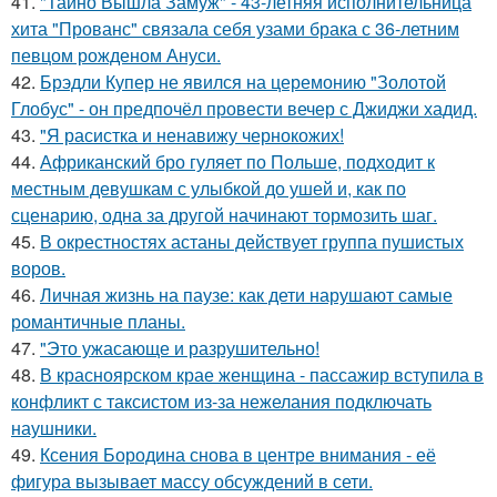
41.
"Тайно Вышла Замуж" - 43-летняя исполнительница
хита "Прованс" связала себя узами брака с 36-летним
певцом рожденом Ануси.
42.
Брэдли Купер не явился на церемонию "Золотой
Глобус" - он предпочёл провести вечер с Джиджи хадид.
43.
"Я расистка и ненавижу чернокожих!
44.
Африканский бро гуляет по Польше, подходит к
местным девушкам с улыбкой до ушей и, как по
сценарию, одна за другой начинают тормозить шаг.
45.
В окрестностях астаны действует группа пушистых
воров.
46.
Личная жизнь на паузе: как дети нарушают самые
романтичные планы.
47.
"Это ужасающе и разрушительно!
48.
В красноярском крае женщина - пассажир вступила в
конфликт с таксистом из-за нежелания подключать
наушники.
49.
Ксения Бородина снова в центре внимания - её
фигура вызывает массу обсуждений в сети.