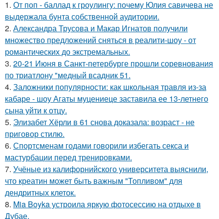
1.
От поп - баллад к гроулингу: почему Юлия савичева не
выдержала бунта собственной аудитории.
2.
Александра Трусова и Макар Игнатов получили
множество предложений сняться в реалити-шоу - от
романтических до экстремальных.
3.
20-21 Июня в Санкт-петербурге прошли соревнования
по триатлону "медный всадник 51.
4.
Заложники популярности: как школьная травля из-за
кабаре - шоу Агаты муцениеце заставила ее 13-летнего
сына уйти к отцу.
5.
Элизабет Хёрли в 61 снова доказала: возраст - не
приговор стилю.
6.
Спортсменам годами говорили избегать секса и
мастурбации перед тренировками.
7.
Учёные из калифорнийского университета выяснили,
что креатин может быть важным "Топливом" для
дендритных клеток.
8.
Mia Boyka устроила яркую фотосессию на отдыхе в
Дубае.