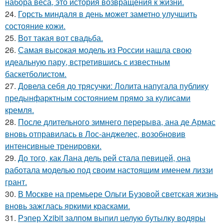
набора веса, это история возвращения к жизни.
24.
Горсть миндаля в день может заметно улучшить
состояние кожи.
25.
Вот такая вот свадьба.
26.
Самая высокая модель из России нашла свою
идеальную пару, встретившись с известным
баскетболистом.
27.
Довела себя до трясучки: Лолита напугала публику
предынфарктным состоянием прямо за кулисами
кремля.
28.
После длительного зимнего перерыва, ана де Армас
вновь отправилась в Лос-анджелес, возобновив
интенсивные тренировки.
29.
До того, как Лана дель рей стала певицей, она
работала моделью под своим настоящим именем лиззи
грант.
30.
В Москве на премьере Ольги Бузовой светская жизнь
вновь зажглась яркими красками.
31.
Рэпер Xzibit залпом выпил целую бутылку водяры