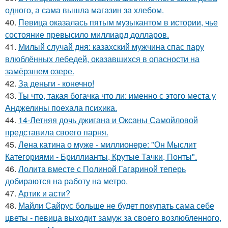
одного, а сама вышла магазин за хлебом.
40.
Певица оказалась пятым музыкантом в истории, чье
состояние превысило миллиард долларов.
41.
Милый случай дня: казахский мужчина спас пару
влюблённых лебедей, оказавшихся в опасности на
замёрзшем озере.
42.
За деньги - конечно!
43.
Ты что, такая богачка что ли: именно с этого места у
Анджелины поехала психика.
44.
14-Летняя дочь джигана и Оксаны Самойловой
представила своего парня.
45.
Лена катина о муже - миллионере: "Он Мыслит
Категориями - Бриллианты, Крутые Тачки, Понты".
46.
Лолита вместе с Полиной Гагариной теперь
добираются на работу на метро.
47.
Артик и асти?
48.
Майли Сайрус больше не будет покупать сама себе
цветы - певица выходит замуж за своего возлюбленного,