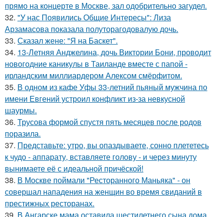
прямо на концерте в Москве, зал одобрительно загудел.
32.
"У нас Появились Общие Интересы": Лиза
Арзамасова показала полуторагодовалую дочь.
33.
Сказал жене: "Я на Баскет".
34.
13-Летняя Анджелина, дочь Виктории Бони, проводит
новогодние каникулы в Таиланде вместе с папой -
ирландским миллиардером Алексом смёрфитом.
35.
В одном из кафе Уфы 33-летний пьяный мужчина по
имени Евгений устроил конфликт из-за невкусной
шаурмы.
36.
Трусова формой спустя пять месяцев после родов
поразила.
37.
Представьте: утро, вы опаздываете, сонно плететесь
к чудо - аппарату, вставляете голову - и через минуту
вынимаете её с идеальной причёской!
38.
В Москве поймали "Ресторанного Маньяка" - он
совершал нападения на женщин во время свиданий в
престижных ресторанах.
39.
В Ангарске мама оставила шестилетнего сына дома