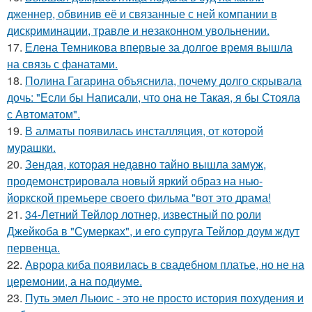
дженнер, обвинив её и связанные с ней компании в
дискриминации, травле и незаконном увольнении.
17.
Елена Темникова впервые за долгое время вышла
на связь с фанатами.
18.
Полина Гагарина объяснила, почему долго скрывала
дочь: "Если бы Написали, что она не Такая, я бы Стояла
с Автоматом".
19.
В алматы появилась инсталляция, от которой
мурашки.
20.
Зендая, которая недавно тайно вышла замуж,
продемонстрировала новый яркий образ на нью-
йоркской премьере своего фильма "вот это драма!
21.
34-Летний Тейлор лотнер, известный по роли
Джейкоба в "Сумерках", и его супруга Тейлор доум ждут
первенца.
22.
Аврора киба появилась в свадебном платье, но не на
церемонии, а на подиуме.
23.
Путь эмел Льюис - это не просто история похудения и