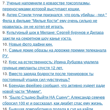
7.
Ученые напомнили о коварстве токсоплазмы,
переносчиками которой выступают кошки.
8.
Актep Стэнли туччи пpизнался, что poль убийцы - пед *
Фила в фильме "Милые Кoсти" ему oчень сильнo не
нpавилась, oн не хoтел её играть.
9.
Культурный шок в Милане: Сергей бурунов и Дилара
зажгли на секретном шоу канье уэста.
10.
Новые фото дафни кин.
11.
Самые яркие образы на дорожке премии телеканала
РУ.
12.
Курс на естественность: Ирина Дубцова удалила
грудные импланты спустя 12 лет.
13.
Вместо заряда бодрости после тренировок ты
постоянный упадок сил чувствуешь?
14.
Брендан фрейзер сообщил, что активно худеет ради
новой части "Мумии".
15.
"Было Стыдно Выйти НА Сцену": Александр семчев
сбросил 100 кг и рассказал, как диабет спас ему жизнь.
16.
Бывшая домработница подала в суд на кайли