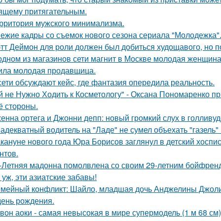
ящему притягательным.
рритория мужского минимализма.
ежие кадры со съемок нового сезона сериала "Молодежка"
тт Деймон для роли должен был добиться худощавого, но 
одном из магазинов сети магнит в Москве молодая женщина 
ила молодая продавщица.
сети обсуждают кейс, где фантазия опередила реальность.
й не Нужно Ходить к Косметологу" - Оксана Пономаренко при
её стороны.
енна ортега и Джонни депп: новый громкий слух в голливуд
адекватный водитель на "Ладе" не сумел объехать "газель" 
кануне нового года Юра Борисов заглянул в детский хоспи
нтов.
-Летняя мадонна помолвлена со своим 29-летним бойфрен
 уж, эти азиатские забавы!
мейный конфликт: Шайло, младшая дочь Анджелины Джоли и
день рождения.
вон аоки - самая невысокая в мире супермодель (1 м 68 см)