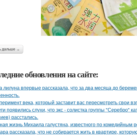
ь дальше →
ледние обновления на сайте:
а лилуна впервые рассказала, что за два месяца до берем
енность.
перимент века, который заставит вас пересмотреть свои вз
ети появились слухи, что экс - солистка группы "Серебро" к
иев) расстались.
ная жизнь Михаила галустяна, известного по комедийным р
ара рассказала, что не собирается жить в квартире, котору