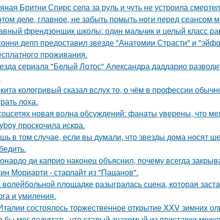
яная Бритни Спирс села за руль и чуть не устроила смерте
этом деле, главное, не забыть помыть ноги перед сеансом 
авный френдзонщик школы: один мальчик и целый класс ра
онни депп предоставил звезде "Анатомии Страсти" и "эйфо
есплатного проживания.
езда сериала "Белый Лотос" Александра даддарио разводи
.
кита кологривый сказал вслух то, о чём в профессии обычн
грать лоха.
соцсетях новая волна обсуждений: фанаты уверены, что 
ayboy проскочила искра.
шь в том случае, если вы думали, что звезды дома носят ш
бедить.
онардо ди каприо наконец объяснил, почему всегда закрыва
ин Мориарти - старлайт из "Пацанов".
 волейбольной площадке разыгралась сцена, которая заста
рга и умиления.
Италии состоялось торжественное открытие XXV зимних ол
о бы мог подумать, что старый знакомый из приставки может