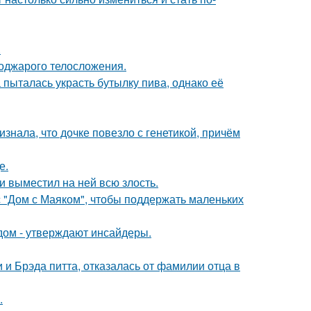
.
поджарого телосложения.
пыталась украсть бутылку пива, однако её
знала, что дочке повезло с генетикой, причём
е.
и выместил на ней всю злость.
с "Дом с Маяком", чтобы поддержать маленьких
дом - утверждают инсайдеры.
 Брэда питта, отказалась от фамилии отца в
.