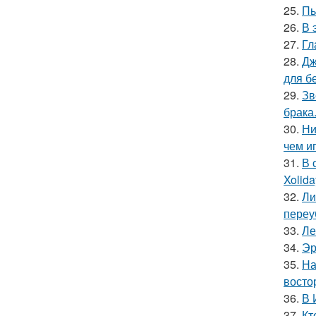
25.
Пь
26.
В 
27.
Гл
28.
Дж
для б
29.
Зв
брака
30.
Ни
чем и
31.
В 
Xolid
32.
Ли
переу
33.
Ле
34.
Эр
35.
На
восто
36.
В 
37.
Кт