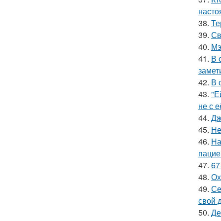
насто
38.
Те
39.
Св
40.
Мэ
41.
В 
замет
42.
В 
43.
"Е
не с 
44.
Дж
45.
Не
46.
На
пацие
47.
67
48.
Ох
49.
Се
свой 
50.
Де