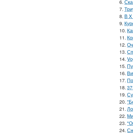
6.
Ска
7.
Три
8.
В X
9.
Кур
10.
Ка
11.
Ко
12.
Оч
13.
Сп
14.
Vo
15.
Пу
16.
Ви
17.
По
18.
37
19.
Су
20.
"Б
21.
Ло
22.
Ми
23.
"О
24.
Сн