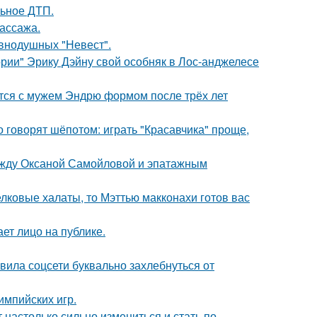
льное ДТП.
массажа.
внодушных "Невест".
рии" Эрику Дэйну свой особняк в Лос-анджелесе
тся с мужем Эндрю формом после трёх лет
о говорят шёпотом: играть "Красавчика" проще,
между Оксаной Самойловой и эпатажным
елковые халаты, то Мэттью макконахи готов вас
ет лицо на публике.
вила соцсети буквально захлебнуться от
импийских игр.
 настолько сильно измениться и стать по-