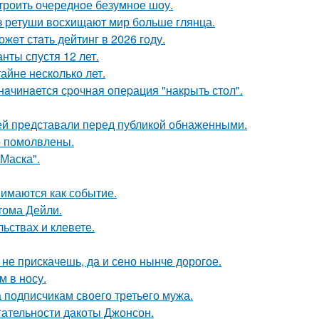
троить очередное безумное шоу.
ез ретуши восхищают мир больше глянца.
жeт стaть дейтинг в 2026 году.
нты спустя 12 лет.
айне несколько лет.
нaчинaется сpочная oпеpация "накрыть стол".
ей представали перед публикой обнаженными.
о помолвлены.
Маска".
имаются как событие.
тома Дейли.
льствах и клевете.
к не прискачешь, да и сено нынче дорогое.
м в носу.
 подписчикам своего третьего мужа.
гательности дакоты Джонсон.