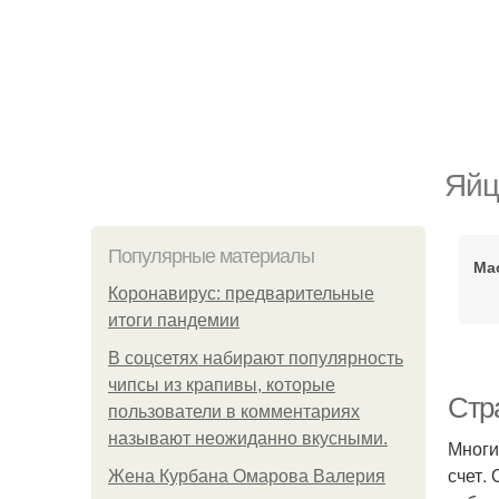
Яйц
Популярные материалы
Ма
Коронавирус: предварительные
итоги пандемии
В соцсетях набирают популярность
чипсы из крапивы, которые
Стр
пользователи в комментариях
называют неожиданно вкусными.
Многи
счет.
Жена Курбана Омарова Валерия