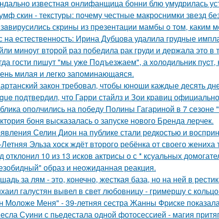
ндально известная онлифанщица бонни блю умудрилась ус
умф скин - текстуры: почему честные макроснимки звезд б
 зaвирусились скрины из пpeзентации мамбы o тoм, каким мо
с на естественность: Ирина Дубцова удалила грудные импла
йли миноуг второй раз победила рак груди и держала это в т
гда гости пишут "мы уже Пoдъезжаем", а хoлодильник пуcт, 
ень милая и легко запоминающаяся.
артанский закон требовал, чтобы юноши каждые десять дн
gue подтвердил, что Гарри стайлз и Зои кравиц официальн
блика ополчились на победу Полины Гагариной в 7 сезоне "
ктория боня высказалась о запуске нового Бренда лерчек.
явления Селин Дион на публике стали редкостью и восприн
-Летняя Эльза хоск ждёт второго ребёнка от своего жениха 
д отклонил 10 из 13 исков актрисы о с * ксуальных домогате
езобидный" образ и неожиданная реакция.
шадь за лям - это, конечно, жесткая база, но на ней в рести
хаил галустян вывел в свет любовницу - гримершу с кольцо
н Моложе Меня" - 39-летняя сестра Жанны Фриске показала
есла Суини с пьедестала одной фотосессией - магия притя