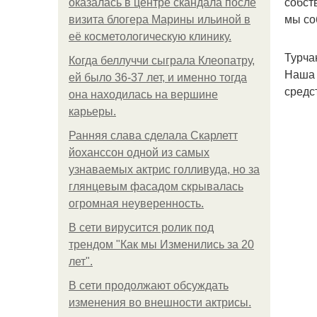
собст
оказалась в центре скандала после
мы со
визита блогера Марины ильиной в
её косметологическую клинику.
Турча
Когда беллуччи сыграла Клеопатру,
Наша 
ей было 36-37 лет, и именно тогда
средс
она находилась на вершине
карьеры.
Ранняя слава сделала Скарлетт
йоханссон одной из самых
узнаваемых актрис голливуда, но за
глянцевым фасадом скрывалась
огромная неуверенность.
В сети вирусится ролик под
трендом "Как мы Изменились за 20
лет".
В сети продолжают обсуждать
изменения во внешности актрисы.