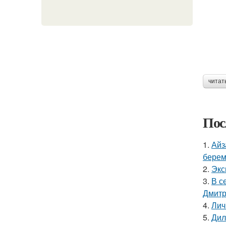
читат
Пос
1.
Айз
берем
2.
Экс
3.
В с
Дмитр
4.
Лич
5.
Дил