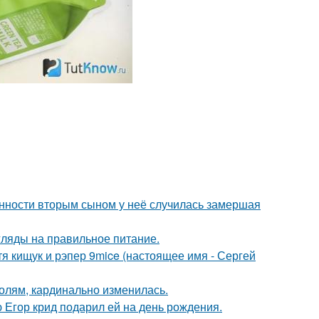
енности вторым сыном у неё случилась замершая
гляды на правильное питание.
атя кищук и рэпер 9mice (настоящее имя - Сергей
олям, кардинально изменилась.
ю Егор крид подарил ей на день рождения.