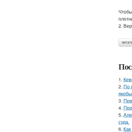
Чтобы
плотн
2. Ве
читат
Пос
1.
Кев
2.
По 
якобы
3.
Пре
4.
Про
5.
Але
суда.
6.
Как