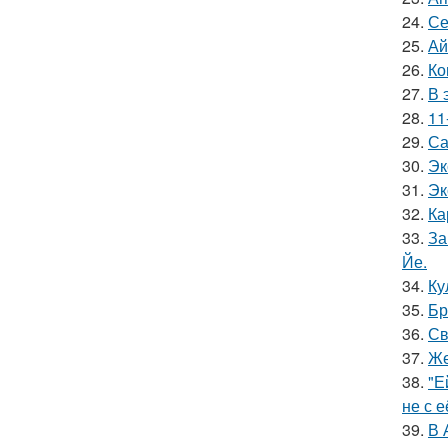
24.
Се
25.
Ай
26.
Ко
27.
В 
28.
11
29.
Са
30.
Эк
31.
Эк
32.
Ка
33.
За
Йе.
34.
Ку
35.
Бр
36.
Св
37.
Же
38.
"Е
не с 
39.
В 