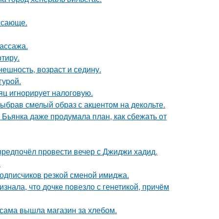
ясающе.
массажа.
ртиру.
ешность, возраст и седину.
гуpoй.
яц игнорирует налоговую.
ыбрав смелый образ с акцентом на декольте.
Бьянка даже продумала план, как сбежать от
предпочёл провести вечер с Джиджи хадид.
.
подписчиков резкой сменой имиджа.
знала, что дочке повезло с генетикой, причём
 сама вышла магазин за хлебом.