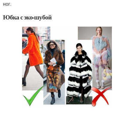
ног.
Юбка с эко-шубой