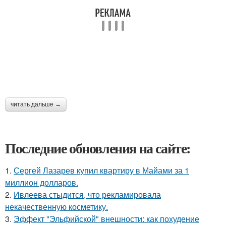
читать дальше →
Последние обновления на сайте:
1.
Сергей Лазарев купил квартиру в Майами за 1
миллион долларов.
2.
Ивлеева стыдится, что рекламировала
некачественную косметику.
3.
Эффект "Эльфийской" внешности: как похудение