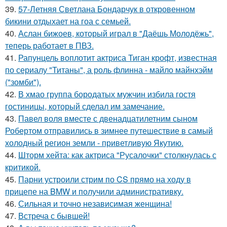
39.
57-Летняя Светлана Бондарчук в откровенном
бикини отдыхает на гоа с семьей.
40.
Аслан бижоев, который играл в "Даёшь Молодёжь",
теперь работает в ПВЗ.
41.
Рапунцель воплотит актриса Тиган крофт, известная
по сериалу "Титаны", а роль флинна - майло майнхэйм
("зомби").
42.
В хмао группа бородатых мужчин избила гостя
гостиницы, который сделал им замечание.
43.
Павел воля вместе с двенадцатилетним сыном
Робертом отправились в зимнее путешествие в самый
холодный регион земли - приветливую Якутию.
44.
Шторм хейта: как актриса "Русалочки" столкнулась с
критикой.
45.
Парни устроили стрим по CS прямо на ходу в
прицепе на BMW и получили административку.
46.
Сильная и точно независимая женщина!
47.
Встреча с бывшей!