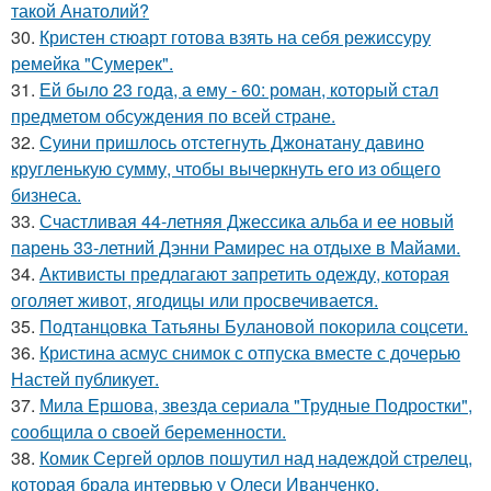
такой Анатолий?
30.
Кристен стюарт готова взять на себя режиссуру
ремейка "Сумерек".
31.
Ей было 23 года, а ему - 60: роман, который стал
предметом обсуждения по всей стране.
32.
Суини пришлось отстегнуть Джонатану давино
кругленькую сумму, чтобы вычеркнуть его из общего
бизнеса.
33.
Счастливая 44-летняя Джессика альба и ее новый
парень 33-летний Дэнни Рамирес на отдыхе в Майами.
34.
Активисты предлагают запретить одежду, которая
оголяет живот, ягодицы или просвечивается.
35.
Подтанцовка Татьяны Булановой покорила соцсети.
36.
Кристина асмус снимок с отпуска вместе с дочерью
Настей публикует.
37.
Мила Ершова, звезда сериала "Трудные Подростки",
сообщила о своей беременности.
38.
Комик Сергей орлов пошутил над надеждой стрелец,
которая брала интервью у Олеси Иванченко.