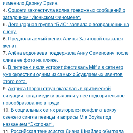
изменило Дарину Эрвин.
4.
Соцсети захлестнула волна тревожных сообщений о
загадочном "Июньском Феномене".
5.
Легендарная группа "БИС" заявила о возвращении на
сцену.
6.
Предполагаемый жених Алины Загитовой оказался
женат.
7.
Алёна водонаева поддержала Анну Семенович после
слива ее фото на пляже.
8.
В питере 4 июля устроят фестиваль Milf и в сети его
уже окрестили одним из самых обсуждаемых ивентов
этого лета.
9.
Актриса Шэрон стоун оказалась в критической
ситуации, когда медики выявили у нее подозрительное
новообразование в груди.
10.
В социальных сетях разгорелся конфликт вокруг
свежего сингла певицы и актрисы Mia Boyka под
названием "Экспонат".
11.
Российская теннисистка Диана Шнайдер обыграла