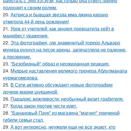
работать с Энн хэтэуэй, настолько она ответственно
подходит к своим ролям.
20.
Актриса и бывшая звезда мма джина карано
отметила 44-й день рождения!
21.
Урок от учителей: как зендея превратила хейт в
манифест уважения.
22.
Эта фотография, где знаменитый тореро Альваро
мунера рухнул на песок арены, запечатлела не падение,
а прозрение.
23.
"Безобидный" образ и неожиданная реакция.
24.
Мудрые наставления великого тренера Абдулманапа
нурмагомедова:
25.
В Сети активно обсуждают новые фотографии
дочери марии шукшиной.
26.
Парадокс вежливости: необычный визит грабителя.
27.
Когда закон против чести идет.
28.
"Банановый Паук" из магазина "магнит" причиной
гибели семьи стал.
29.
А вот интересно, неужели еще не все знают, кто