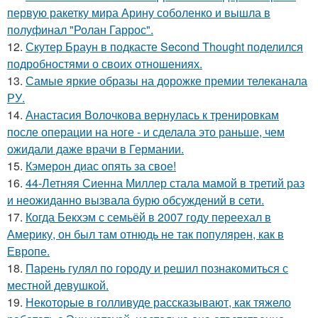
первую ракетку мира Арину соболенко и вышла в
полуфинал "Ролан Гаррос".
12.
Скутер Браун в подкасте Second Thought поделился
подробностями о своих отношениях.
13.
Самые яркие образы на дорожке премии телеканала
РУ.
14.
Анастасия Волочкова вернулась к тренировкам
после операции на ноге - и сделала это раньше, чем
ожидали даже врачи в Германии.
15.
Кэмерон диас опять за свое!
16.
44-Летняя Сиенна Миллер стала мамой в третий раз
и неожиданно вызвала бурю обсуждений в сети.
17.
Когда Бекхэм с семьёй в 2007 году переехал в
Америку, он был там отнюдь не так популярен, как в
Европе.
18.
Парень гулял по городу и решил познакомиться с
местной девушкой.
19.
Некоторые в голливуде рассказывают, как тяжело