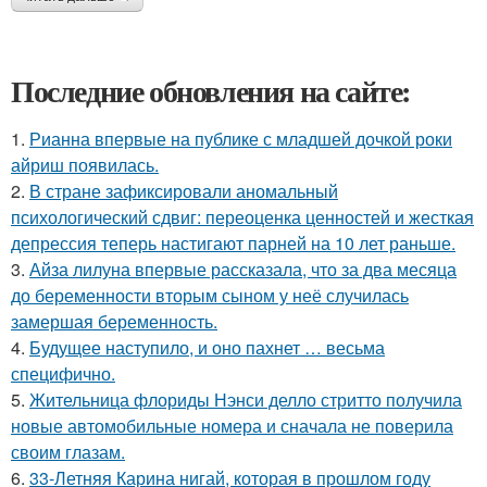
Последние обновления на сайте:
1.
Рианна впервые на публике с младшей дочкой роки
айриш появилась.
2.
В стране зафиксировали аномальный
психологический сдвиг: переоценка ценностей и жесткая
депрессия теперь настигают парней на 10 лет раньше.
3.
Айза лилуна впервые рассказала, что за два месяца
до беременности вторым сыном у неё случилась
замершая беременность.
4.
Будущее наступило, и оно пахнет … весьма
специфично.
5.
Жительница флориды Нэнси делло стритто получила
новые автомобильные номера и сначала не поверила
своим глазам.
6.
33-Летняя Карина нигай, которая в прошлом году