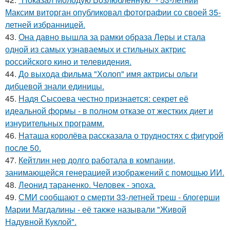
Максим виторган опубликовал фотографии со своей 35-
летней избранницей.
43.
Она давно вышла за рамки образа Леры и стала
одной из самых узнаваемых и стильных актрис
российского кино и телевидения.
44.
До выхода фильма "Холоп" имя актрисы ольги
дибцевой знали единицы.
45.
Надя Сысоева честно признается: секрет её
идеальной формы - в полном отказе от жестких диет и
изнурительных программ.
46.
Наташа королёва рассказала о трудностях с фигурой
после 50.
47.
Кейтлин нер долго работала в компании,
занимающейся генерацией изображений с помощью ИИ.
48.
Леонид тараненко. Человек - эпоха.
49.
СМИ сообщают о смерти 33-летней треш - блогерши
Марии Магдалины - её также называли "Живой
Надувной Куклой".