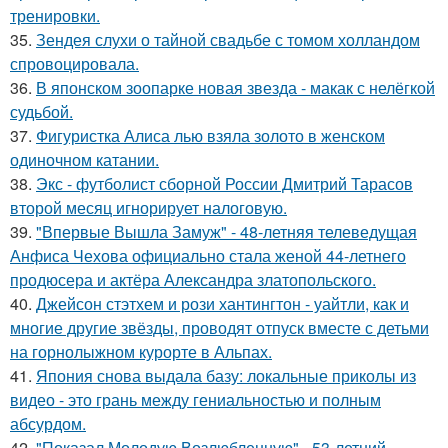
тренировки.
35.
Зендея слухи о тайной свадьбе с томом холландом
спровоцировала.
36.
В японском зоопарке новая звезда - макак с нелёгкой
судьбой.
37.
Фигуристка Алиса лью взяла золото в женском
одиночном катании.
38.
Экс - футболист сборной России Дмитрий Тарасов
второй месяц игнорирует налоговую.
39.
"Впервые Вышла Замуж" - 48-летняя телеведущая
Анфиса Чехова официально стала женой 44-летнего
продюсера и актёра Александра златопольского.
40.
Джейсон стэтхем и рози хантингтон - уайтли, как и
многие другие звёзды, проводят отпуск вместе с детьми
на горнолыжном курорте в Альпах.
41.
Япония снова выдала базу: локальные приколы из
видео - это грань между гениальностью и полным
абсурдом.
42.
"Показал Молодую Возлюбленную" - 53-летний