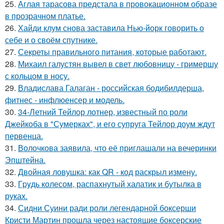
25.
Аглая тарасова предстала в провокационном образе
в прозрачном платье.
26.
Хайди клум снова заставила Нью-йорк говорить о
себе и о своём спутнике.
27.
Секреты правильного питания, которые работают.
28.
Михаил галустян вывел в свет любовницу - гримершу
с кольцом в носу.
29.
Владислава Галаган - российская бодибилдерша,
фитнес - инфлюенсер и модель.
30.
34-Летний Тейлор лотнер, известный по роли
Джейкоба в "Сумерках", и его супруга Тейлор доум ждут
первенца.
31.
Волочкова заявила, что её приглашали на вечеринки
Эпштейна.
32.
Двойная ловушка: как QR - код раскрыл измену.
33.
Гpyдь колесом, распахнутый халатик и бутылка в
руках.
34.
Сидни Суини ради роли легендарной боксерши
Кристи Мартин прошла через настоящие боксерские