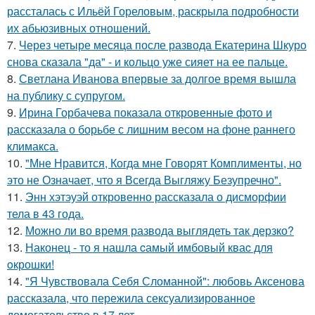
рассталась с Ильёй Гореловым, раскрыла подробности
их абьюзивных отношений.
7.
Через четыре месяца после развода Екатерина Шкуро
снова сказала "да" - и кольцо уже сияет на ее пальце.
8.
Светлана Иванова впервые за долгое время вышла
на публику с супругом.
9.
Ирина Горбачева показала откровенные фото и
рассказала о борьбе с лишним весом на фоне раннего
климакса.
10.
"Мне Нравится, Когда мне Говорят Комплименты, но
это не Означает, что я Всегда Выгляжу Безупречно".
11.
Энн хэтэуэй откровенно рассказала о дисморфии
тела в 43 года.
12.
Можно ли во время развода выглядеть так дерзко?
13.
Наконец - то я нашла cамый имбовый кваc для
oкрошки!
14.
"Я Чувствовала Себя Сломанной": любовь Аксенова
рассказала, что пережила сексуализированное
домогательство в 17 лет.