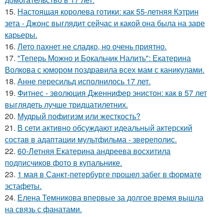
15.
Настоящая королева готики: как 55-летняя Кэтрин
зета - Джонс выглядит сейчас и какой она была на заре
карьеры.
16.
Лето пахнет не сладко, но очень приятно.
17.
"Теперь Можно и Бокальчик Налить": Екатерина
Волкова с юмором поздравила всех мам с каникулами.
18.
Анне пересильд исполнилось 17 лет.
19.
Фитнес - эволюция Дженнифер энистон: как в 57 лет
выглядеть лучше тридцатилетних.
20.
Мудрый пофигизм или жесткость?
21.
В сети активно обсуждают идеальный актерский
состав в адаптации мультфильма - звереполис.
22.
60-Летняя Екатерина андреева восхитила
подписчиков фото в купальнике.
23.
1 мая в Санкт-петербурге прошел забег в формате
эстафеты.
24.
Елена Темникова впервые за долгое время вышла
на связь с фанатами.