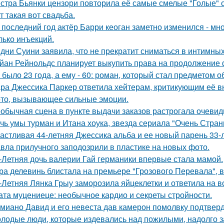
стра Бьянки цензори повторила её самые смелые "Голые" 
т такая вот свадьба.
 последний год актёр Барри кеоган заметно изменился - мно
лько инъекций.
дни Суини заявила, что не прекратит сниматься в интимных
йан Рейнольдс планирует выкупить права на продолжение 
 было 23 года, а ему - 60: роман, который стал предметом 
ра Джессика Паркер ответила хейтерам, критикующим её вн
то, вызывающее сильные эмоции.
обычная сцена в пункте выдачи заказов растрогала очевидц
чь умы турман и Итана хоука, звезда сериала "Очень Стра
астливая 44-летняя Джессика альба и ее новый парень 33-
вла прилучного заподозрили в пластике на новых фото.
-Летняя дочь валерии Гай германики впервые стала мамой.
ра делевинь блистала на премьере "Грозового Перевала", в
-Летняя Лянка Грыу заморозила яйцеклетки и ответила на в
ата муцениеце: необычное кардио и секреты стройности.
миано Давид и его невеста дав камерон помолвку подтвер
лодые люди, которые издевались над пожилыми, надолго за