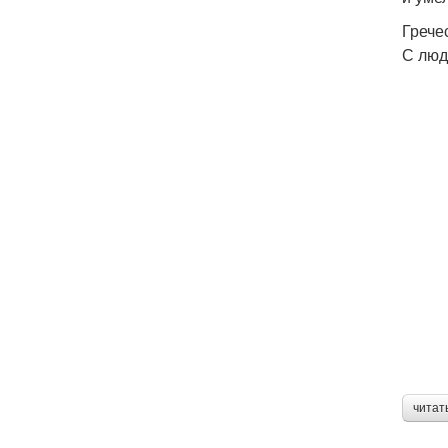
Грече
С люд
читат