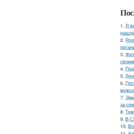
Пос
1.
Я в
нашли
2.
Япо
орган
3.
Жит
своим
4.
Пом
5.
Лео
6.
Пос
мужск
7.
Эми
за се
8.
Тяж
9.
В С
10.
Во
11.
Ал