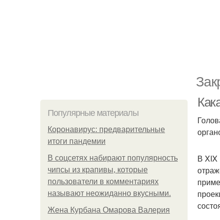
Зак
Кака
Популярные материалы
Голов
Коронавирус: предварительные
орган
итоги пандемии
В XIX
В соцсетях набирают популярность
отраж
чипсы из крапивы, которые
приме
пользователи в комментариях
проек
называют неожиданно вкусными.
состо
Жена Курбана Омарова Валерия