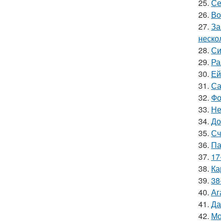
25.
Се
26.
Во
27.
За
неско
28.
Си
29.
Ра
30.
Ей
31.
Са
32.
Фо
33.
Не
34.
До
35.
Сч
36.
Па
37.
17
38.
Ка
39.
38
40.
Аг
41.
Да
42.
Мо