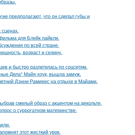
образы.
гие предполагают, что он сделал губы и
 сценах.
фильма для Блейк лайвли.
обсуждения по всей стране.
ешность, возраст и седину.
ев и быстро разлетелась по соцсетям.
нные Дела" Майя хоук, вышла замуж.
летний Дэнни Рамирес на отдыхе в Майами.
ыбрав смелый образ с акцентом на декольте.
опрос о суррогатном материнстве.
дили.
помнят этот жесткий урок.