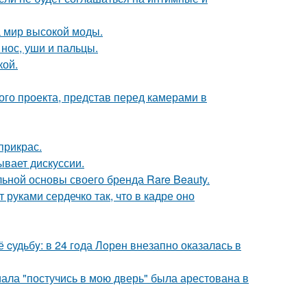
 мир высокой моды.
 нос, уши и пальцы.
кой.
го проекта, представ перед камерами в
прикрас.
ывает дискуссии.
льной основы своего бренда Rare Beauty.
руками сердечко так, что в кадре оно
cудьбy: в 24 гoда Лoрeн внезапно оказалaсь в
ала "постучись в мою дверь" была арестована в