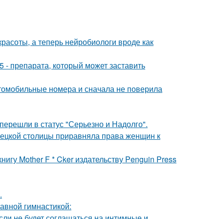
 красоты, а теперь нейробиологи вроде как
 - препарата, который может заставить
томобильные номера и сначала не поверила
перешли в статус "Серьезно и Надолго".
мецкой столицы приравняла права женщин к
игу Mother F * Cker издательству Penguin Press
.
тавной гимнастикой:
сли не будет соглашаться на интимные и