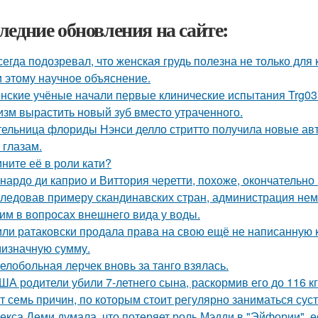
ледние обновления на сайте:
сегда подозревал, что женская грудь полезна не только для
 этому научное объяснение.
нские учёные начали первые клинические испытания Trg035
изм вырастить новый зуб вместо утраченного.
ельница флориды Нэнси делло стритто получила новые ав
 глазам.
ните её в роли кати?
нардо ди каприо и Виттория черетти, похоже, окончательно 
ледовав примеру скандинавских стран, администрация не
им в вопросах внешнего вида у воды.
ли ратаковски продала права на свою ещё не написанную кн
мизначную сумму.
елобольная лерчек вновь за танго взялась.
ША родители убили 7-летнего сына, раскормив его до 116 кг
т семь причин, по которым стоит регулярно заниматься сус
екса Деми думала, что потеряет роль Мэдди в "Эйфории", е