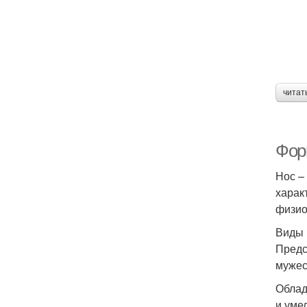
читат
Фор
Нос –
харак
физио
Виды 
Предс
мужес
Облад
и уме