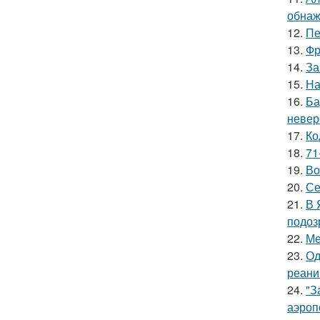
обнаж
12.
Пе
13.
Фр
14.
За
15.
На
16.
Ба
невер
17.
Ко
18.
71
19.
Во
20.
Се
21.
В 
подоз
22.
Ме
23.
Од
реани
24.
"З
аэроп