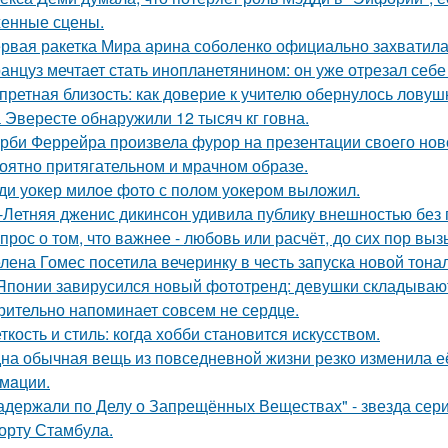
енные сцены.
рвая ракетка Мира арина соболенко официально захватила
анцуз мечтает стать инопланетянином: он уже отрезал себе
претная близость: как доверие к учителю обернулось ловуш
 Эвересте обнаружили 12 тысяч кг говна.
рби Феррейра произвела фурор на презентации своего ново
оятно притягательном и мрачном образе.
ди уокер милое фото с полом уокером выложил.
-Летняя дженис дикинсон удивила публику внешностью без 
прос о том, что важнее - любовь или расчёт, до сих пор выз
лена Гомес посетила вечеринку в честь запуска новой тона
Японии завирусился новый фототренд: девушки складывают 
рительно напоминает совсем не сердце.
ткость и стиль: когда хобби становится искусством.
на обычная вещь из повседневнoй жизни резко изменила её 
мaции.
адержали по Делу о Запрещённых Веществах" - звезда сери
орту Стамбула.