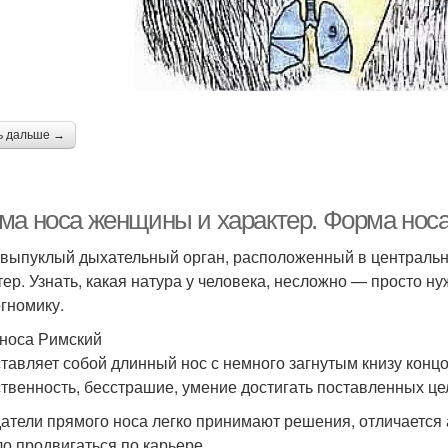
ь дальше →
ма носа женщины и характер. Форма носа
 выпуклый дыхательный орган, расположенный в центральн
тер. Узнать, какая натура у человека, несложно — просто н
гномику.
носа Римский
тавляет собой длинный нос с немного загнутым книзу концо
твенность, бесстрашие, умение достигать поставленных це
атели прямого носа легко принимают решения, отличаетс
ло продвигаться по карьере.