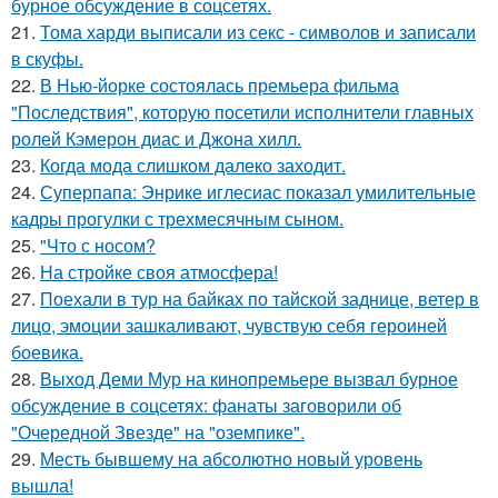
бурное обсуждение в соцсетях.
21.
Тома харди выписали из секс - символов и записали
в скуфы.
22.
В Нью-йорке состоялась премьера фильма
"Последствия", которую посетили исполнители главных
ролей Кэмерон диас и Джона хилл.
23.
Когда мода слишком далеко заходит.
24.
Суперпапа: Энрике иглесиас показал умилительные
кадры прогулки с трехмесячным сыном.
25.
"Что с носом?
26.
На стройке своя атмосфера!
27.
Поехали в тур на байках по тайской заднице, ветер в
лицо, эмоции зашкаливают, чувствую себя героиней
боевика.
28.
Выход Деми Мур на кинопремьере вызвал бурное
обсуждение в соцсетях: фанаты заговорили об
"Очередной Звезде" на "оземпике".
29.
Месть бывшему на абсолютно новый уровень
вышла!