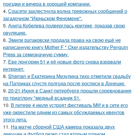
поездки и вечера в хорошей компании.
4.
Соцсети захлестнула волна тревожных сообщений о
загадочном "Июньском Феномене".
5.
Анита Кобелева подверглась критике, показав свою
овуляцию.
6.
Эмили ратаковски продала права на свою ещё не
написанную книгу Mother F * Cker издательству Penguin
Press за семизначную сумму.
7.
Еве лонгории 51 и её новые фото снова взорвали
интернет.
8.
Shaman и Екатерина Мизулина тихо отметили свадьбу
на Патриках спустя полгода после росписи в Донецке.
9.
20-21 Июня в Санкт-петербурге прошли соревнования
по триатлону "медный всадник 51.
10.
В питере 4 июля устроят фестиваль Milf и в сети его
уже окрестили одним из самых обсуждаемых ивентов
этого лета.
11.
На матче сборной США камера показала двух
девушек и футбол резко стал вторым планом.