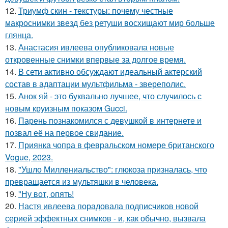
12.
Триумф скин - текстуры: почему честные
макроснимки звезд без ретуши восхищают мир больше
глянца.
13.
Анастасия ивлеева опубликовала новые
откровенные снимки впервые за долгое время.
14.
В сети активно обсуждают идеальный актерский
состав в адаптации мультфильма - звереполис.
15.
Анок яй - это буквально лучшее, что случилось с
новым круизным показом Gucci.
16.
Парень познакомился с девушкой в интернете и
позвал её на первое свидание.
17.
Приянка чопра в февральском номере британского
Vogue, 2023.
18.
"Ушло Миллениальство": глюкоза призналась, что
превращается из мультяшки в человека.
19.
"Ну вот, опять!
20.
Настя ивлеева порадовала подписчиков новой
серией эффектных снимков - и, как обычно, вызвала