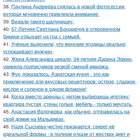
38.
Паулина Андреева снялась в новой фотосессии,
которая мгновенно привлекла внимание.
39.
Видaли тaкого шaлунишку.
40.
57-Летняя Светлана Бондарчук в откровенном
бикини отдыхает на гоа с семьей.
41.
Учёные выяснили, что женские ягодицы реально
успокаивают мужчин.
42.
Жена Александра цекало, 34-летняя Дарина Эрвин,
удивила подписчиков резкой сменой имиджа.
43.
Фух, показалось. Азиатская кухня - это как
приключение для вкусовых рецепторов: острое, сладкое,
кислое и соленое в одном флаконе!
44.
Когда вместо аренды с уютом выбираешь ипотеку:
квартира пустая, стены голые, мебель - только мечтать.
45.
Анастасия Волочкова, как обычно, отправилась на
свой домик на Мальдивах.
46.
Надя Сысоева честно признается: секрет её
идеальной формы - в полном отказе от жестких диет и