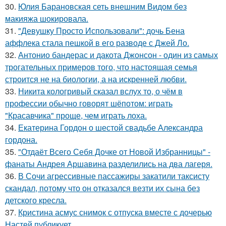
30.
Юлия Барановская сеть внешним Видом без
макияжа шокировала.
31.
"Девушку Просто Использовали": дочь Бена
аффлека стала пешкой в его разводе с Джей Ло.
32.
Антонио бандерас и дакота Джонсон - один из самых
трогательных примеров того, что настоящая семья
строится не на биологии, а на искренней любви.
33.
Никита кологривый сказал вслух то, о чём в
профессии обычно говорят шёпотом: играть
"Красавчика" проще, чем играть лоха.
34.
Екатерина Гордон о шестой свадьбе Александра
гордона.
35.
"Отдаёт Всего Себя Дочке от Новой Избранницы" -
фанаты Андрея Аршавина разделились на два лагеря.
36.
В Сочи агрессивные пассажиры закатили таксисту
скандал, потому что он отказался везти их сына без
детского кресла.
37.
Кристина асмус снимок с отпуска вместе с дочерью
Настей публикует.