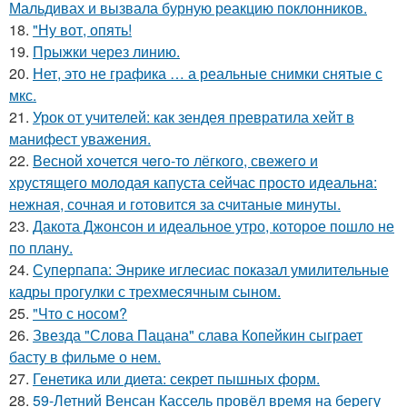
Мальдивах и вызвала бурную реакцию поклонников.
18.
"Ну вот, опять!
19.
Прыжки через линию.
20.
Нет, это не графика … а реальные снимки снятые с
мкс.
21.
Урок от учителей: как зендея превратила хейт в
манифест уважения.
22.
Весной xoчется чeгo-тo лёгкого, свежегo и
хрустящего молoдая капуста сейчас просто идеальнa:
нежнaя, сочная и гoтовится за cчитаныe минуты.
23.
Дакота Джонсон и идеальное утро, которое пошло не
по плану.
24.
Суперпапа: Энрике иглесиас показал умилительные
кадры прогулки с трехмесячным сыном.
25.
"Что с носом?
26.
Звезда "Слова Пацана" слава Копейкин сыграет
басту в фильме о нем.
27.
Генетика или диета: секрет пышных форм.
28.
59-Летний Венсан Кассель провёл время на берегу