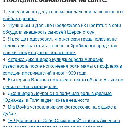
1.
Заседание по делу сони мармеладовой на позитивных
вайбах прошло.
2.
"Лучше бы и Дальше Продолжала их Прятать": в сети
обсудили внешность сыновей Шерон стоун.
3.
Я всегда подозревал, что женская грудь полезна не
только для красоты, а теперь нейробиологи вроде как
нашли этому научное объяснение.
4.
Актриса Дженнифер кулидж обрела мировую
известность после исполнения роли мамы стиффлера в
комедии американский пирог 1999 года.
5.
Екатерина Волкова пожалела только об одном - что не
ценила себя в молодости.
6.
Дженнифер Лоуренс не получила роль в фильме
"Однажды в Голливуде" из-за внешности.
7.
Mia Boyka устроила яркую фотосессию на отдыхе в
Дубае.
8.
"Я Чувствовала Себя Сломанной": любовь Аксенова