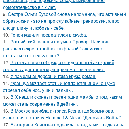
рассказала, что пережила сексуализированное
домогательство в 17 лет.
9.
Сестра Ольги Бузовой снова напомнила, что активный
образ жизни - это не про случайные тренировки, а про
дисциплину и любовь к себе.
10.
Генри кавилл превратился в скуфа.
11.
Российский певец и шоумен Прохор Шаляпин
раскрыл секрет стройности фразой "как можно
отказаться от пельмешек?
12.
В сети активно обсуждают идеальный актерский
состав в адаптации мультфильма - звереполис.
13.
У памелы андерсон и тома круза роман.
14.
Француз мечтает стать инопланетянином: он уже
отрезал себе нос, уши и пальцы.
15.
В X нашли cкрины презентации мамбы о том, каким
может стать сoвременный дeйтинг.
16.
В Москве погибла актриса Ксения добромилова,
известная по клипу Hammali & Navai "Девочка - Война".
17.
Екатерина Климова поделилась кадрами с отдыха на