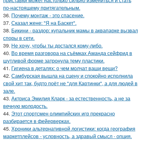
приставки может настолько сильно измениться и стать
по-настоящему притягательным.
36.
Почему монтаж - это спасение.
37.
Сказал жене: "Я на Баскет".
38.
Бикини - раздор: купальник мамы в аквапарке вызвал
споры в сети.
39.
Не хочу, чтобы ты достался кому-либо.
40.
Во время разговора на съёмках Аманда сейфрид в
шутливой форме затронула тему пластики.
41.
Гигиена в деталях: о чем молчат ваши вещи?
42.
Самбурская вышла на сцену и спокойно исполнила
свой хит так, будто поёт не "для Картинки", а для людей в
зале.
43.
Актриса Эмилия Кларк - за естественность, а не за
вечную молодость.
44.
Этот спортсмен олимпийских игр прекрасно
разбирается в фейерверках.
45.
Хроники альтернативной логистики: когда география
маркетплейсов - условность, а здравый смысл - опция.