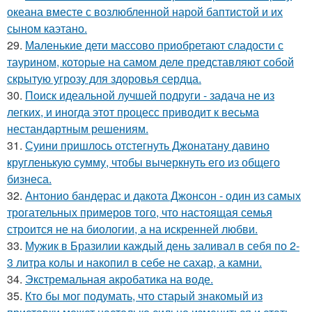
океана вместе с возлюбленной нарой баптистой и их
сыном каэтано.
29.
Маленькие дети массово приобретают сладости с
таурином, которые на самом деле представляют собой
скрытую угрозу для здоровья сердца.
30.
Поиск идеальной лучшей подруги - задача не из
легких, и иногда этот процесс приводит к весьма
нестандартным решениям.
31.
Суини пришлось отстегнуть Джонатану давино
кругленькую сумму, чтобы вычеркнуть его из общего
бизнеса.
32.
Антонио бандерас и дакота Джонсон - один из самых
трогательных примеров того, что настоящая семья
строится не на биологии, а на искренней любви.
33.
Мужик в Бразилии каждый день заливал в себя по 2-
3 литра колы и накопил в себе не сахар, а камни.
34.
Экстремальная акробатика на воде.
35.
Кто бы мог подумать, что старый знакомый из