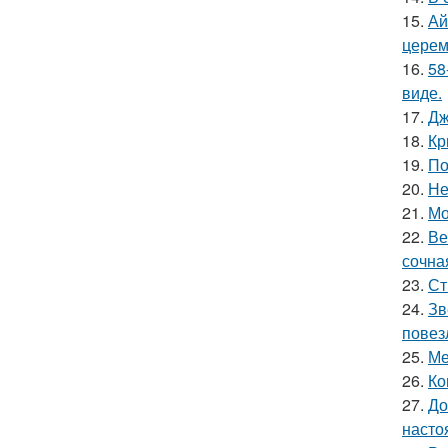
15.
Ай
церем
16.
58
виде.
17.
Дж
18.
Кр
19.
По
20.
Не
21.
Мо
22.
Ве
сочна
23.
Ст
24.
Зв
повез
25.
Ме
26.
Ко
27.
До
насто