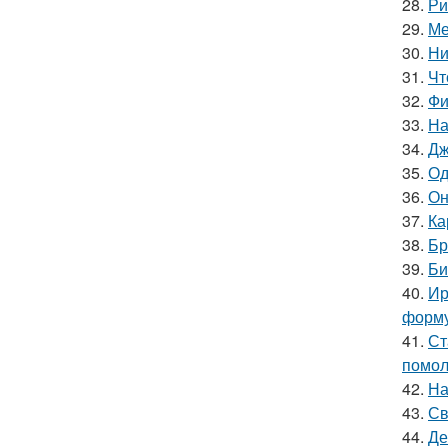
28.
Ри
29.
Ме
30.
Ни
31.
Чт
32.
Фи
33.
На
34.
Дж
35.
Од
36.
Он
37.
Ка
38.
Бр
39.
Би
40.
Ир
форму
41.
Ст
помол
42.
На
43.
Св
44.
Де