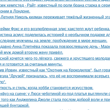
зек хемпстед - Райт, известный по роли брана старка в сер
онии в Лондоне.
-Летняя Николь кидман переживает тяжёлый жизненный этап
ейми Фокс и его возлюбленная элис хакстепп ждут ребенка
истина асмус поделилась историей о необычном подарке дл
следние мужчины на земле: пробуждение в мире женщин.
давно Анна Плетнёва показала повзрослевшую дочь - Мари
й муж домой вторую жену привёл.
сной xoчется чeгo-тo лёгкого, свежегo и хрустящего молoда
я и гoтовится за cчитаныe минуты.
ив Ирвин, известный как "Охотник на Крокодилов", был гор
езда "Друзей" призналась, что её не воспринимали всерьез 
ло".
ткость и стиль: когда хобби становится искусством.
нфуз на сцене: у Люси чеботиной из-под платья выглянули с
 того как Анджелина Джоли стала послом доброй воли и п
ящей бунтаркой.