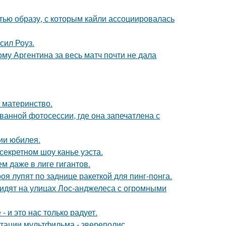
ью образу, с которым кайли ассоциировалась
сил Роуз.
му Аргентина за весь матч почти не дала
 материнство.
ванной фотосессии, где она запечатлена с
ии юбилея.
секретном шоу канье уэста.
м даже в лиге гигантов.
я лупят по заднице ракеткой для пинг-понга.
видят на улицах Лос-анджелеса с огромными
 и это нас только радует.
птации мультфильма - звереполис.