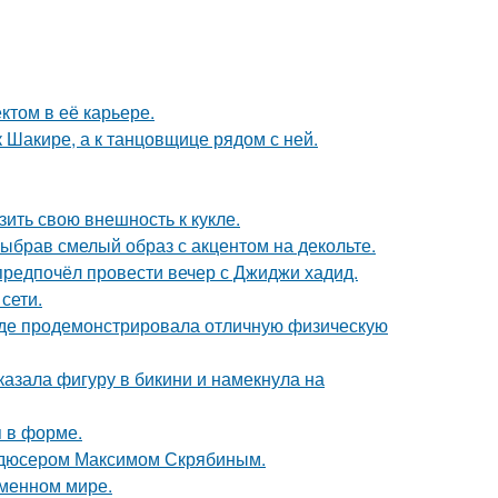
том в её карьере.
 Шакире, а к танцовщице рядом с ней.
ить свою внешность к кукле.
ыбрав смелый образ с акцентом на декольте.
предпочёл провести вечер с Джиджи хадид.
сети.
где продемонстрировала отличную физическую
азала фигуру в бикини и намекнула на
я в форме.
родюсером Максимом Скрябиным.
еменном мире.