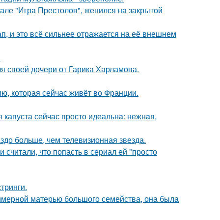
иале "Игра Престолов", женился на закрытой
, и это всё сильнее отражается на её внешнем
.
я своей дочери от Гарика Харламова.
ю, которая сейчас живёт во Франции.
я капуста сейчас просто идеальнa: нежнaя,
аздо больше, чем телевизионная звезда.
и считали, что попасть в сериал ей "просто
тринги.
римерной матерью большого семейства, она была