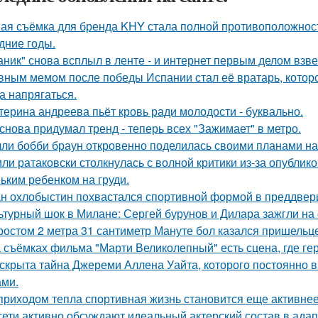
ая съёмка для бренда KHY стала полной противоположност
дние годы.
аник" снова всплыл в ленте - и интернет первым делом взве
вным мемом после победы Испании стал её вратарь, которо
а напрягаться.
терина андреева пьёт кровь ради молодости - буквально.
снова придумал тренд - теперь всех "Зажимает" в метро.
ли бобби браун откровенно поделилась своими планами на
ли ратаковски столкнулась с волной критики из-за опублико
ьким ребенком на груди.
н охлобыстин похвастался спортивной формой в преддвер
ьтурный шок в Милане: Сергей бурунов и Дилара зажгли на 
ростом 2 метра 31 сантиметр Мануте бол казался пришельце
 съёмках фильма "Марти Великолепный" есть сцена, где геро
скрыта тайна Джереми Аллена Уайта, которого постоянно 
ами.
приходом тепла спортивная жизнь становится еще активнее -
сети активно обсуждают идеальный актерский состав в ада