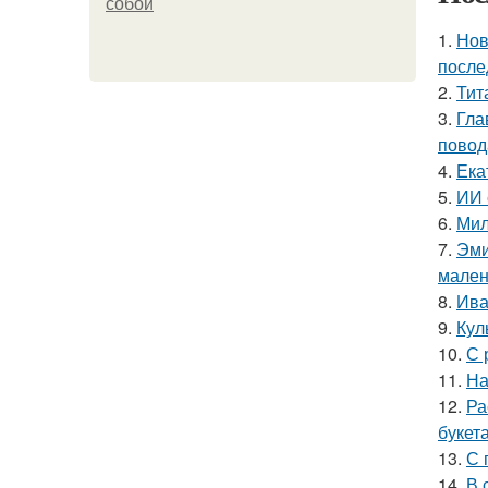
собой
1.
Нов
после
2.
Тит
3.
Гла
повод
4.
Ека
5.
ИИ 
6.
Мил
7.
Эми
мален
8.
Ива
9.
Кул
10.
С 
11.
На
12.
Ра
букет
13.
С 
14.
В 