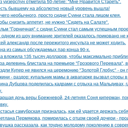
з уизерспун отметила 50-летие: "Мне Нравится Стареть".
сть бывшему на абсолютно новый уровень вышла!
чего необычного, просто сидни Суини стала лицом клея.
обы снизить аппетит, не нужно "Сидеть на Салате".
льм "Горничная" с сидни Суини стал самым успешным проек
 одном из шоу внимание зрителей оказалось приковано не к
ей александр после пережитого инсульта не может ходить.
на из самых обсуждаемых пар конца 90-х.
а вложила 135 тысяч долларов, чтобы максимально приблиз
ра делевинь блистала на премьере "Грозового Перевала", в
эдли Купер не явился на церемонию "Золотой Глобус" - он 
кини - раздор: купальник мамы в аквапарке вызвал споры в 
ина Дубцова поделилась кадрами с отдыха на Мальдивах, 
.
аршая дочь веры Брежневой, 24-летняя Соня киперман, пок
вку.
стасья самубрская призналась, как ей удается держать себ
етлана Пермякова, помирилась с отцом своей дочери - п
вушка рассказала, как трудно молодому поколению в совр