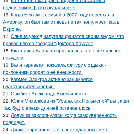
15.
60-Летняя Екатерина андреева восхитила
подписчиков фото в купальнике.
16.
Когда Бекхэм с семьёй в 2007 году переехал в
Америку, он был там отнюдь не так популярен, как в
Европе.
17.
Оливия уайлд напугала фанатов своим видом: что
произошло со звездой "Доктора Хауса"?
18.
Екатерина Варнава призналась, что ещё сильнее
похудела.
19.
Валя карнавал показала фигуру с отдыха -
поклонники спорят о её внешности.
20.
Кармен Электра активно занимается
благотворительностью:
21.
Самбист Александр Емельяненко:
22.
Юлия Михалкова из "Уральских Пельменей" выглядит
так, будто время для неё остановилось.
23.
Ловушка захлопнулась: когда самоуверенность
подводит.
24.
Джим керри предстал в неожиданном свете.