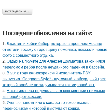
читать дальше →
Последние обновления на сайте:
1.
Джастин и хейли бибер, которые в прошлом месяце
отметили восьмую годовщину помолвки, показали новые
фото с совместного отдыха.
2.
Отдых на пхукете для Алексея Долматова закончился
переломом ребра после неудачного падения в бассейн.
3.
В 2012 году южнокорейский исполнитель PSY
выпустил "Gangnam Style" - шуточный и абсурдный трек,
который вообще не задумывался как мировой хит.
4.
Настя ивлеева поделилась эксклюзивными снимками
из новой фотосессии.
5.
Ученые напомнили о коварстве токсоплазмы,
переносчиками которой выступают кошки.