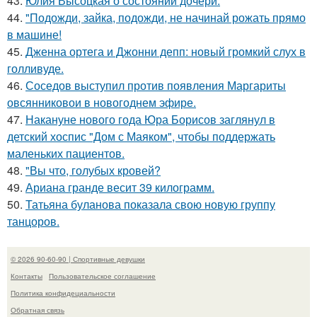
43.
Юлия Высоцкая о состоянии дочери.
44.
"Подожди, зайка, подожди, не начинай рожать прямо
в машине!
45.
Дженна ортега и Джонни депп: новый громкий слух в
голливуде.
46.
Соседов выступил против появления Маргариты
овсянниковои в новогоднем эфире.
47.
Накануне нового года Юра Борисов заглянул в
детский хоспис "Дом с Маяком", чтобы поддержать
маленьких пациентов.
48.
"Вы что, голубых кровей?
49.
Ариана гранде весит 39 килограмм.
50.
Татьяна буланова показала свою новую группу
танцоров.
© 2026 90-60-90 | Спортивные девушки
Контакты
Пользовательское соглашение
Политика конфидециальности
Обратная связь