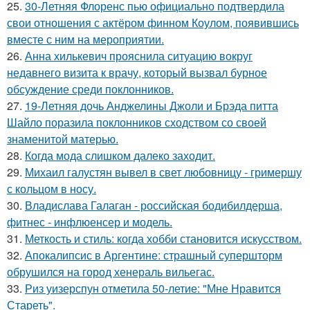
25.
30-Летняя Флоренс пью официально подтвердила
свои отношения с актёром финном Коулом, появившись
вместе с ним на мероприятии.
26.
Анна хилькевич прояснила ситуацию вокруг
недавнего визита к врачу, который вызвал бурное
обсуждение среди поклонников.
27.
19-Летняя дочь Анджелины Джоли и Брэда питта
Шайло поразила поклонников сходством со своей
знаменитой матерью.
28.
Когда мода слишком далеко заходит.
29.
Михаил галустян вывел в свет любовницу - гримершу
с кольцом в носу.
30.
Владислава Галаган - российская бодибилдерша,
фитнес - инфлюенсер и модель.
31.
Меткость и стиль: когда хобби становится искусством.
32.
Апокалипсис в Аргентине: страшный супершторм
обрушился на город хенераль вильегас.
33.
Риз уизерспун отметила 50-летие: "Мне Нравится
Стареть".