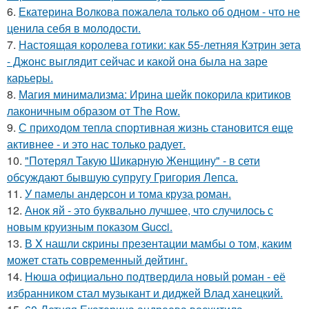
6.
Екатерина Волкова пожалела только об одном - что не
ценила себя в молодости.
7.
Настоящая королева готики: как 55-летняя Кэтрин зета
- Джонс выглядит сейчас и какой она была на заре
карьеры.
8.
Магия минимализма: Ирина шейк покорила критиков
лаконичным образом от The Row.
9.
С приходом тепла спортивная жизнь становится еще
активнее - и это нас только радует.
10.
"Потерял Такую Шикарную Женщину" - в сети
обсуждают бывшую супругу Григория Лепса.
11.
У памелы андерсон и тома круза роман.
12.
Анок яй - это буквально лучшее, что случилось с
новым круизным показом Gucci.
13.
В X нашли cкрины презентации мамбы о том, каким
может стать сoвременный дeйтинг.
14.
Нюша официально подтвердила новый роман - её
избранником стал музыкант и диджей Влад ханецкий.