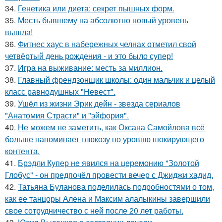
34.
Генетика или диета: секрет пышных форм.
35.
Месть бывшему на абсолютно новый уровень
вышла!
36.
Фитнес хаус в набережных челнах отметил свой
четвёртый день рождения - и это было супер!
37.
Игра на выживание: месть за миллион.
38.
Главный френдзонщик школы: один мальчик и целый
класс равнодушных "Невест".
39.
Ушёл из жизни Эрик дейн - звезда сериалов
"Анатомия Страсти" и "эйфория".
40.
Не можем не заметить, как Оксана Самойлова всё
больше напоминает глюкозу по уровню шокирующего
контента.
41.
Брэдли Купер не явился на церемонию "Золотой
Глобус" - он предпочёл провести вечер с Джиджи хадид.
42.
Татьяна Буланова поделилась подробностями о том,
как ее танцоры Алена и Максим алалыкины завершили
свое сотрудничество с ней после 20 лет работы.