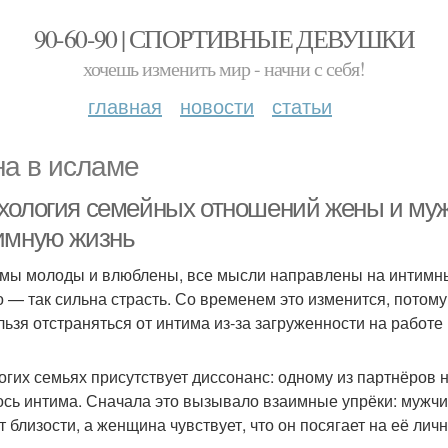
90-60-90 | СПОРТИВНЫЕ ДЕВУШКИ
хочешь изменить мир - начни с себя!
главная
новости
статьи
а в исламе
хология семейных отношений жены и мужа
имную жизнь
 мы молоды и влюблены, все мысли направлены на интимные
о — так сильна страсть. Со временем это изменится, потому
льзя отстраняться от интима из‑за загруженности на работе 
огих семьях присутствует диссонанс: одному из партнёров н
ось интима. Сначала это вызывало взаимные упрёки: мужчин
т близости, а женщина чувствует, что он посягает на её лич