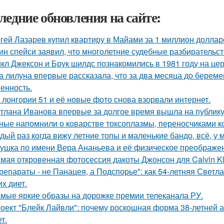
ледние обновления на сайте:
гей Лазарев купил квартиру в Майами за 1 миллион доллар
ин спейси заявил, что многолетние судебные разбирательст
кл Джексон и Брук шилдс познакомились в 1981 году на це
а лилуна впервые рассказала, что за два месяца до берем
енность.
 лонгории 51 и её новые фото снова взорвали интернет.
тлана Иванова впервые за долгое время вышла на публику 
ные напомнили о коварстве токсоплазмы, переносчиками к
дый раз когда вижу летние топы и маленькие бандо, всё, у 
ушка по имени Вера Ананьева и её физическое преображе
мая откровенная фотосессия дакоты Джонсон для Calvin Kl
репараты - не Панацея, а Подспорье": как 54-летняя Светл
их диет.
мые яркие образы на дорожке премии телеканала РУ.
оект "Блейк Лайвли": почему роскошная форма 38-летней ак
т.