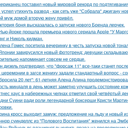
ериканец поставил новый мировой рекорд по подтягиваниям
 успел утихнуть развод - как сеть уже "Собрала" джигану н
й муж домой вторую жену привёл.
ктория боня высказалась о запуске нового Бренда лерчек.
Нью-йорке прошла премьера нового сериала Apple "У Марго
нг и Николь кидман.
лена Гомес посетила вечеринку в честь запуска новой тона
Японии завирусился новый фототренд: девушки складывают 
рительно напоминает совсем не сердце.
н дизель подтвердил, что "форсаж 11" все-таки станет посл
 церемонии в загсе жениху задали стандартный вопрос - сог
бросила 20 лет": 61-летняя Алена Апина продемонстрирова
рсть миндаля в день может заметно улучшить состояние кож
тнес хаус в набережных челнах отметил свой четвёртый ден
дни Суини ради роли легендарной боксерши Кристи Марти
ровки.
рина кросс выходит замуж: предложение на льду и новый и
ннор суинделлс из "Полового Воспитания" женился на Эмбе
йан Рейнольдс планирует выкупить права на продолжение 