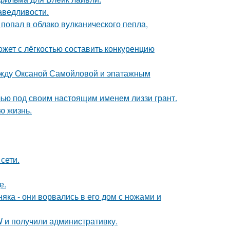
аведливости.
 попал в облако вулканического пепла,
ожет с лёгкостью составить конкуренцию
между Оксаной Самойловой и эпатажным
елью под своим настоящим именем лиззи грант.
ю жизнь.
сети.
е.
ка - они ворвались в его дом с ножами и
 и получили административку.