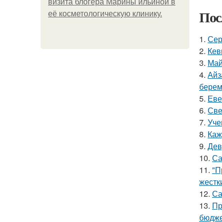
визита блогера Марины ильиной в
Пос
её косметологическую клинику.
1.
Сер
2.
Кев
3.
Май
4.
Айз
берем
5.
Еве
6.
Све
7.
Уче
8.
Каж
9.
Дев
10.
Са
11.
"П
жестк
12.
Са
13.
Пр
бюдже