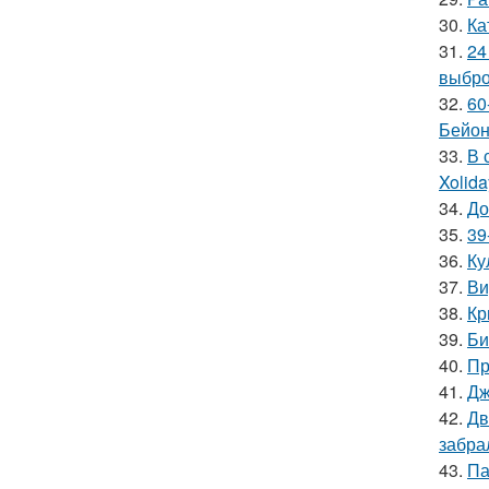
30.
Ка
31.
24
выбро
32.
60
Бейон
33.
В 
Xolid
34.
До
35.
39
36.
Ку
37.
Ви
38.
Кр
39.
Би
40.
Пр
41.
Дж
42.
Дв
забра
43.
Па