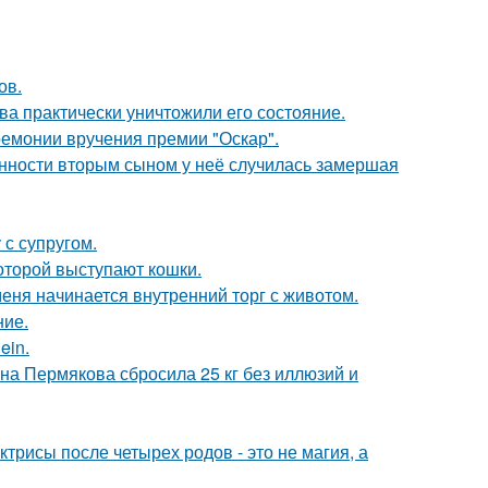
ов.
ва практически уничтожили его состояние.
ремонии вручения премии "Оскар".
енности вторым сыном у неё случилась замершая
с супругом.
оторой выступают кошки.
меня начинается внутренний торг с животом.
ние.
ein.
ана Пермякова сбросила 25 кг без иллюзий и
трисы после четырех родов - это не магия, а