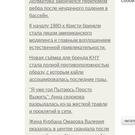
собой
Долматова закончился переломом
ребра после неудачного падения в
бассейн.
К началу 1980-х Кристи бринкли
стала лицом американского
моделинга и главным воплощением
естественной привлекательности.
Новая съёмка для бренда KHY
стала полной противоположностью
образу, с которым кайли
ассоциировалась последние годы.
"Я уже год Пытаюсь Просто
Выжить": Анна седокова
разрыдалась из-за жесткой травли
и проклятий в сети.
читат
Жена Курбана Омарова Валерия
оказалась в центре скандала после