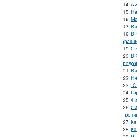
14.
Ам
15.
Не
16.
Мо
17.
Ви
18.
В 
фанни
19.
Се
20.
В 
подоз
21.
Ви
22.
На
23.
"С
24.
Го
25.
Фи
26.
Си
трени
27.
Ка
28.
Ко
29.
Ра