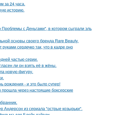
 за 24 часа.
овую историю.
 Проблемы с Деньгами", в котором сыграли эль
льной основы своего бренда Rare Beauty.
руками сердечко так, что в кадре оно
едней частью серии.
ласен ли он взять её в жёны.
ла новую фигуру.
и.
ь рождения - и это было супер!
н прошла через настоящие боксерские
збранник.
р Андерсон из сериала "острые козырьки".
фильма для Блейк лайвли.