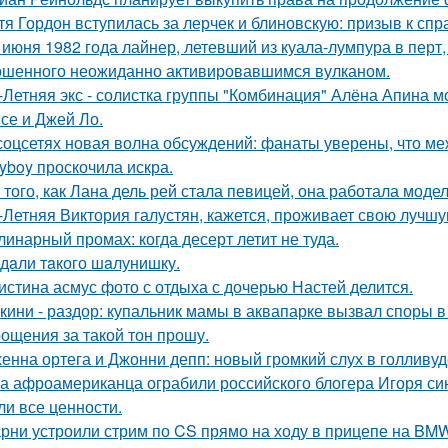
тя Гордон вступилась за лерчек и блиновскую: призыв к спр
 июня 1982 года лайнер, летевший из куала-лумпура в перт,
шенного неожиданно активировавшимся вулканом.
-Летняя экс - солистка группы "Комбинация" Алёна Апина м
се и Джей Ло.
соцсетях новая волна обсуждений: фанаты уверены, что 
ayboy проскочила искра.
 того, как Лана дель рей стала певицей, она работала мод
-Летняя Виктория галустян, кажется, проживает свою лучшу
линарный промах: когда десерт летит не туда.
дaли тaкого шaлунишку.
истина асмус фото с отдыха с дочерью Настей делится.
кини - раздор: купальник мамы в аквапарке вызвал споры в 
ощения за такой тон прошу.
енна ортега и Джонни депп: новый громкий слух в голливуд
а афроамериканца ограбили российского блогера Игоря синя
ли все ценности.
рни устроили стрим по CS прямо на ходу в прицепе на BMW