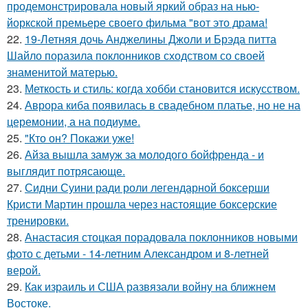
продемонстрировала новый яркий образ на нью-
йоркской премьере своего фильма "вот это драма!
22.
19-Летняя дочь Анджелины Джоли и Брэда питта
Шайло поразила поклонников сходством со своей
знаменитой матерью.
23.
Меткость и стиль: когда хобби становится искусством.
24.
Аврора киба появилась в свадебном платье, но не на
церемонии, а на подиуме.
25.
"Кто он? Покажи уже!
26.
Айза вышла замуж за молодого бойфренда - и
выглядит потрясающе.
27.
Сидни Суини ради роли легендарной боксерши
Кристи Мартин прошла через настоящие боксерские
тренировки.
28.
Анастасия стоцкая порадовала поклонников новыми
фото с детьми - 14-летним Александром и 8-летней
верой.
29.
Как израиль и США развязали войну на ближнем
Востоке.