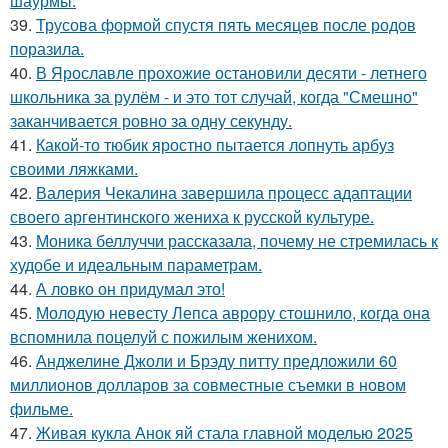
шаурмы.
39.
Трусова формой спустя пять месяцев после родов
поразила.
40.
В Ярославле прохожие остановили десяти - летнего
школьника за рулём - и это тот случай, когда "Смешно"
заканчивается ровно за одну секунду.
41.
Какой-то тюбик яростно пытается лопнуть арбуз
своими ляжками.
42.
Валерия Чекалина завершила процесс адаптации
своего аргентинского жениха к русской культуре.
43.
Моника беллуччи рассказала, почему не стремилась к
худобе и идеальным параметрам.
44.
А ловко он придумал это!
45.
Молодую невесту Лепса аврору стошнило, когда она
вспомнила поцелуй с пожилым женихом.
46.
Анджелине Джоли и Брэду питту предложили 60
миллионов долларов за совместные съемки в новом
фильме.
47.
Живая кукла Анок яй стала главной моделью 2025