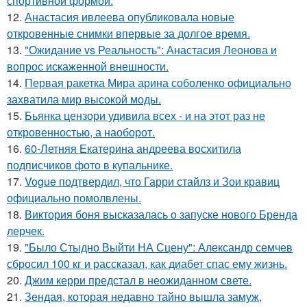
спортивной формой.
12.
Анастасия ивлеева опубликовала новые
откровенные снимки впервые за долгое время.
13.
"Ожидание vs Реальность": Анастасия Леонова и
вопрос искаженной внешности.
14.
Первая ракетка Мира арина соболенко официально
захватила мир высокой моды.
15.
Бьянка цензори удивила всех - и на этот раз не
откровенностью, а наоборот.
16.
60-Летняя Екатерина андреева восхитила
подписчиков фото в купальнике.
17.
Vogue подтвердил, что Гарри стайлз и Зои кравиц
официально помолвлены.
18.
Виктория боня высказалась о запуске нового Бренда
лерчек.
19.
"Было Стыдно Выйти НА Сцену": Александр семчев
сбросил 100 кг и рассказал, как диабет спас ему жизнь.
20.
Джим керри предстал в неожиданном свете.
21.
Зендая, которая недавно тайно вышла замуж,