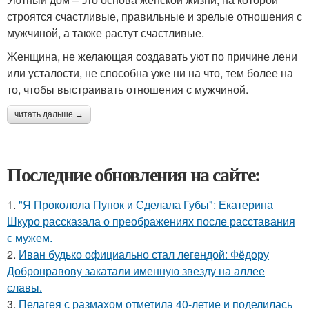
строятся счастливые, правильные и зрелые отношения с
мужчиной, а также растут счастливые.
Женщина, не желающая создавать уют по причине лени
или усталости, не способна уже ни на что, тем более на
то, чтобы выстраивать отношения с мужчиной.
читать дальше →
Последние обновления на сайте:
1.
"Я Проколола Пупок и Сделала Губы": Екатерина
Шкуро рассказала о преображениях после расставания
с мужем.
2.
Иван будько официально стал легендой: Фёдору
Добронравову закатали именную звезду на аллее
славы.
3.
Пелагея с размахом отметила 40-летие и поделилась