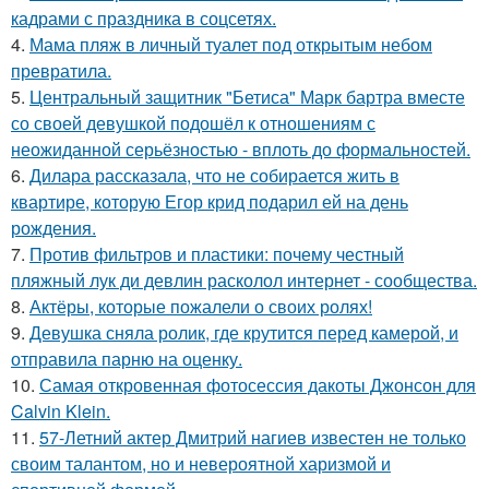
кадрами с праздника в соцсетях.
4.
Мама пляж в личный туалет под открытым небом
превратила.
5.
Центральный защитник "Бетиса" Марк бартра вместе
со своей девушкой подошёл к отношениям с
неожиданной серьёзностью - вплоть до формальностей.
6.
Дилара рассказала, что не собирается жить в
квартире, которую Егор крид подарил ей на день
рождения.
7.
Против фильтров и пластики: почему честный
пляжный лук ди девлин расколол интернет - сообщества.
8.
Актёры, которые пожалели о своих ролях!
9.
Девушка сняла ролик, где крутится перед камерой, и
отправила парню на оценку.
10.
Самая откровенная фотосессия дакоты Джонсон для
Calvin Klein.
11.
57-Летний актер Дмитрий нагиев известен не только
своим талантом, но и невероятной харизмой и