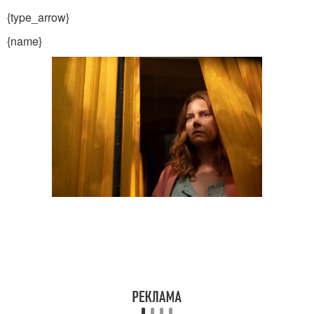
{type_arrow}
{name}