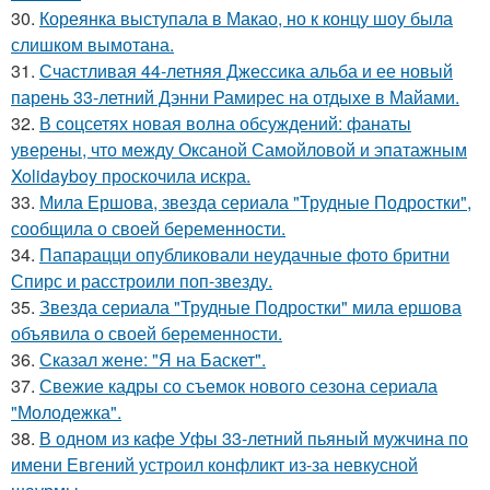
30.
Кореянка выступала в Макао, но к концу шоу была
слишком вымотана.
31.
Счастливая 44-летняя Джессика альба и ее новый
парень 33-летний Дэнни Рамирес на отдыхе в Майами.
32.
В соцсетях новая волна обсуждений: фанаты
уверены, что между Оксаной Самойловой и эпатажным
Xolidayboy проскочила искра.
33.
Мила Ершова, звезда сериала "Трудные Подростки",
сообщила о своей беременности.
34.
Папарацци опубликовали неудачные фото бритни
Спирс и расстроили поп-звезду.
35.
Звезда сериала "Трудные Подростки" мила ершова
объявила о своей беременности.
36.
Сказал жене: "Я на Баскет".
37.
Свежие кадры со съемок нового сезона сериала
"Молодежка".
38.
В одном из кафе Уфы 33-летний пьяный мужчина по
имени Евгений устроил конфликт из-за невкусной