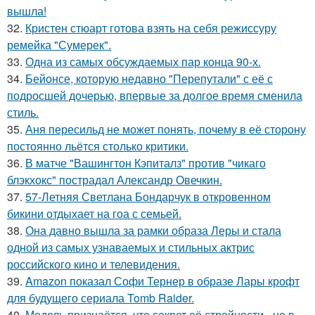
вышла!
32.
Кристен стюарт готова взять на себя режиссуру
ремейка "Сумерек".
33.
Одна из самых обсуждаемых пар конца 90-х.
34.
Бейонсе, которую недавно "Перепутали" с её с
подросшей дочерью, впервые за долгое время сменила
стиль.
35.
Аня пересильд не может понять, почему в её сторону
постоянно льётся столько критики.
36.
В матче "Вашингтон Кэпиталз" против "чикаго
блэкхокс" пострадал Александр Овечкин.
37.
57-Летняя Светлана Бондарчук в откровенном
бикини отдыхает на гоа с семьей.
38.
Она давно вышла за рамки образа Леры и стала
одной из самых узнаваемых и стильных актрис
российского кино и телевидения.
39.
Amazon показал Софи Тернер в образе Лары крофт
для будущего сериала Tomb Raider.
40.
Модель признаётся, что секрет её стройности - не в