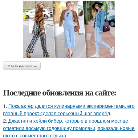
читать дальше →
Последние обновления на сайте:
1.
Пока актёр делится кулинарными экспериментами, его
главный проект сделал серьёзный шаг вперёд.
2.
Джастин и хейли бибер, которые в прошлом месяце
отметили восьмую годовщину помолвки, показали новые
фото с совместного отдыха.