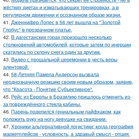
жёстких диетах и изматывающих тренировках, а в
регулярном движении и осознанном образе жизни.
41.
Дженнифер Лопес в 56 лет вышла на "Золотой
Глобус" в прозрачном платье.
42.
В дагестанских горах произошло несколько
столкновений автомобилей, которые затем по инерции
скатились по склону снега один за другим.
43.
Видео с прощальной церемонии в честь веры
алентовой.
44.
58-Летняя Памела Андерсон вызвала
неоднозначную реакцию своим новым образом, заявив,
что "Красота - Понятие Субъективное".
45.
Рейс из Европы в Бразилию пришлось отменить из-
за повреждённого стекла кабины.
46.
Парень поделился гениальным лайфхаком, как
положить руку на ногу девушке на свидании.
47.
Хроники альтернативной логистики: когда география
маркетплейсов - условность, а здравый смысл - опция.