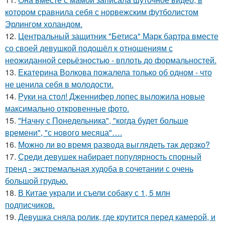
котором сравнила себя с норвежским футболистом
Эрлингом холандом.
12.
Центральный защитник "Бетиса" Марк бартра вместе
со своей девушкой подошёл к отношениям с
неожиданной серьёзностью - вплоть до формальностей.
13.
Екатерина Волкова пожалела только об одном - что
не ценила себя в молодости.
14.
Руки на стол! Дженнифер лопес выложила новые
максимально откровенные фото.
15.
"Начну с Понедельника", "когда будет больше
времени", "с нового месяца"….
16.
Можно ли во время развода выглядеть так дерзко?
17.
Среди девушек набирает популярность спорный
тренд - экстремальная худоба в сочетании с очень
большой грудью.
18.
В Китае украли и съели собаку с 1, 5 млн
подписчиков.
19.
Девушка сняла ролик, где крутится перед камерой, и