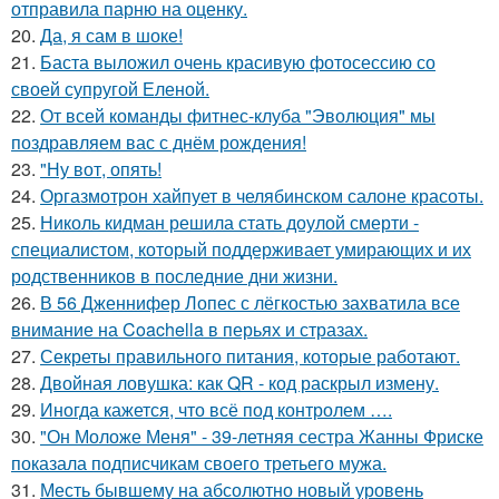
отправила парню на оценку.
20.
Да, я сам в шоке!
21.
Баста выложил очень красивую фотосессию со
своей супругой Еленой.
22.
От всей команды фитнес-клуба "Эволюция" мы
поздравляем вас с днём рождения!
23.
"Ну вот, опять!
24.
Оргазмотрон хайпует в челябинском салоне красоты.
25.
Николь кидман решила стать доулой смерти -
специалистом, который поддерживает умирающих и их
родственников в последние дни жизни.
26.
В 56 Дженнифер Лопес с лёгкостью захватила все
внимание на Coachella в перьях и стразах.
27.
Секреты правильного питания, которые работают.
28.
Двойная ловушка: как QR - код раскрыл измену.
29.
Иногда кажется, что всё под контролем ….
30.
"Он Моложе Меня" - 39-летняя сестра Жанны Фриске
показала подписчикам своего третьего мужа.
31.
Месть бывшему на абсолютно новый уровень