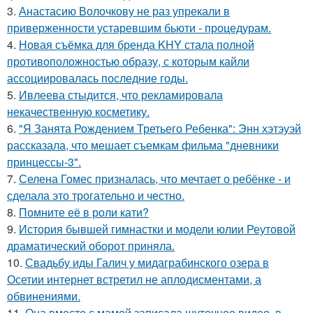
3.
Анастасию Волочкову не раз упрекали в
приверженности устаревшим бьюти - процедурам.
4.
Новая съёмка для бренда KHY стала полной
противоположностью образу, с которым кайли
ассоциировалась последние годы.
5.
Ивлеева стыдится, что рекламировала
некачественную косметику.
6.
"Я Занята Рождением Третьего Ребенка": Энн хэтэуэй
рассказала, что мешает съемкам фильма "дневники
принцессы-3".
7.
Селена Гомес призналась, что мечтает о ребёнке - и
сделала это трогательно и честно.
8.
Помните её в роли кати?
9.
История бывшей гимнастки и модели юлии Реутовой
драматический оборот приняла.
10.
Свадьбу иды Галич у мидаграбинского озера в
Осетии интернет встретил не аплодисментами, а
обвинениями.
11.
Она вместе с мамой записала шуточное видео, в