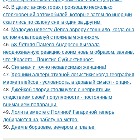
43.
В дагестанских горах произошло несколько
столкновений автомобилей, которые затем по инерции
скатились по склону снега один за другим.
44.
Молодую невесту Лепса аврору стошнило, когда она
вспомнила поцелуй с пожилым женихом.
45.
58-Летняя Памела Андерсон вызвала
неоднозначную реакцию своим новым образом, заявив,
что "Красота - Понятие Субъективное".
46.
Сильная и точно независимая женщина!
47.
Хроники альтернативной логистики: когда география
маркетплейсов - условность, а здравый смысл - опция.
48.
Джейкоб элорди столкнулся с неприятным
следствием своей популярности - постоянным
вниманием папарацци.
49.
Лолита вместе с Полиной Гагариной теперь
добираются на работу на метро.
50.
Днем в борцовке, вечером в платье!