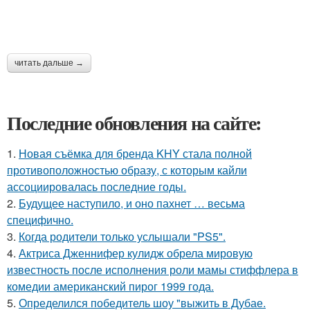
читать дальше →
Последние обновления на сайте:
1.
Новая съёмка для бренда KHY стала полной
противоположностью образу, с которым кайли
ассоциировалась последние годы.
2.
Будущее наступило, и оно пахнет … весьма
специфично.
3.
Когда родители только услышали "PS5".
4.
Актриса Дженнифер кулидж обрела мировую
известность после исполнения роли мамы стиффлера в
комедии американский пирог 1999 года.
5.
Определился победитель шоу "выжить в Дубае.