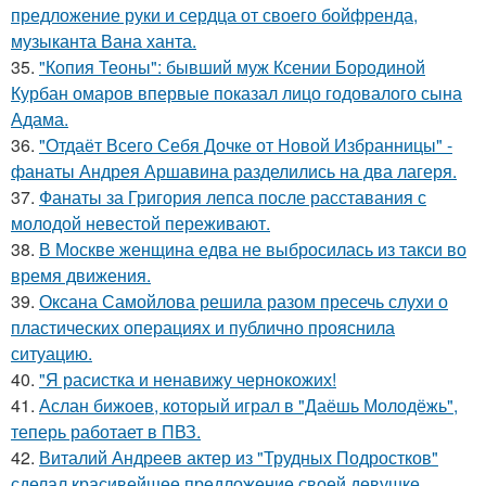
предложение руки и сердца от своего бойфренда,
музыканта Вана ханта.
35.
"Копия Теоны": бывший муж Ксении Бородиной
Курбан омаров впервые показал лицо годовалого сына
Адама.
36.
"Отдаёт Всего Себя Дочке от Новой Избранницы" -
фанаты Андрея Аршавина разделились на два лагеря.
37.
Фанаты за Григория лепса после расставания с
молодой невестой переживают.
38.
В Москве женщина едва не выбросилась из такси во
время движения.
39.
Оксана Самойлова решила разом пресечь слухи о
пластических операциях и публично прояснила
ситуацию.
40.
"Я расистка и ненавижу чернокожих!
41.
Аслан бижоев, который играл в "Даёшь Молодёжь",
теперь работает в ПВЗ.
42.
Виталий Андреев актер из "Трудных Подростков"
сделал красивейшее предложение своей девушке.