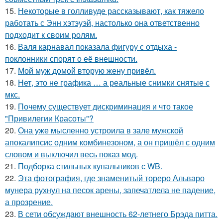
15.
Некоторые в голливуде рассказывают, как тяжело
работать с Энн хэтэуэй, настолько она ответственно
подходит к своим ролям.
16.
Валя карнавал показала фигуру с отдыха -
поклонники спорят о её внешности.
17.
Мой муж домой вторую жену привёл.
18.
Нет, это не графика … а реальные снимки снятые с
мкс.
19.
Почему существует дискриминация и что такое
"Привилегии Красоты"?
20.
Она уже мысленно устроила в зале мужской
апокалипсис одним комбинезоном, а он пришёл с одним
словом и выключил весь показ мод.
21.
Подборка стильных купальников с WB.
22.
Эта фотография, где знаменитый тореро Альваро
мунера рухнул на песок арены, запечатлела не падение,
а прозрение.
23.
В сети обсуждают внешность 62-летнего Брэда питта.