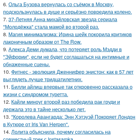
6.
Ольга Бузова вернулась со съёмок в Москву,
подскользнулась в душе и серьёзно повредила колено.
7.
37-Летняя Анна михайловская звезда сериала
"Молодёжка" стала мамой во второй раз.
8.
Магия минимализма: Ирина шейк покорила критиков
лаконичным образом от The Row.
9.
Алекса Деми думала, что потеряет роль Мэдди в
"Эйфории", если не будет соглашаться на интимные и
обнаженные сцены.
10.
Фитнес - эволюция Дженнифер энистон: как в 57 лет
выглядеть лучше тридцатилетних.
11.
Билли айлиш впервые так откровенно рассказала о
жизни с синдромом туретта.
12.
Кайли миноуг второй раз победила рак груди и
держала это в тайне несколько лет.
13.
"Королева Авангарда: Энн Хэтэуэй Покоряет Лондон
в Кутюре от Iris Van Herpen".
14.
Лолита объяснила, почему согласилась на
совместный трек с Instasamka.