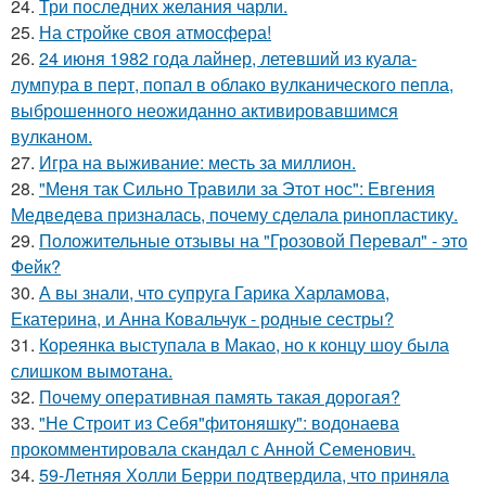
24.
Три последних желания чарли.
25.
На стройке своя атмосфера!
26.
24 июня 1982 года лайнер, летевший из куала-
лумпура в перт, попал в облако вулканического пепла,
выброшенного неожиданно активировавшимся
вулканом.
27.
Игра на выживание: месть за миллион.
28.
"Меня так Сильно Травили за Этот нос": Евгения
Медведева призналась, почему сделала ринопластику.
29.
Положительные отзывы на "Грозовой Перевал" - это
Фейк?
30.
А вы знали, что супруга Гарика Харламова,
Екатерина, и Анна Ковальчук - родные сестры?
31.
Кореянка выступала в Макао, но к концу шоу была
слишком вымотана.
32.
Почему оперативная память такая дорогая?
33.
"Не Строит из Себя"фитоняшку": водонаева
прокомментировала скандал с Анной Семенович.
34.
59-Летняя Холли Берри подтвердила, что приняла