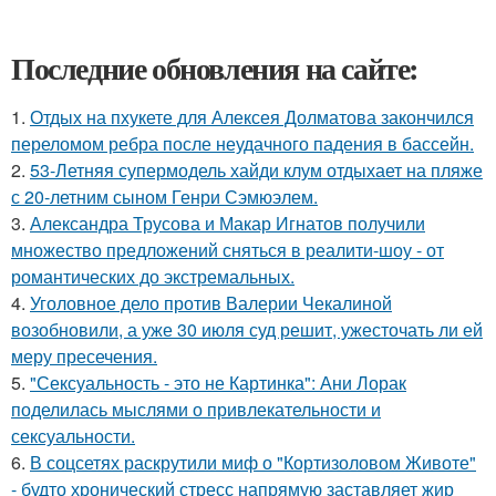
Последние обновления на сайте:
1.
Отдых на пхукете для Алексея Долматова закончился
переломом ребра после неудачного падения в бассейн.
2.
53-Летняя супермодель хайди клум отдыхает на пляже
с 20-летним сыном Генри Сэмюэлем.
3.
Александра Трусова и Макар Игнатов получили
множество предложений сняться в реалити-шоу - от
романтических до экстремальных.
4.
Уголовное дело против Валерии Чекалиной
возобновили, а уже 30 июля суд решит, ужесточать ли ей
меру пресечения.
5.
"Сексуальность - это не Картинка": Ани Лорак
поделилась мыслями о привлекательности и
сексуальности.
6.
В соцсетях раскрутили миф о "Кортизоловом Животе"
- будто хронический стресс напрямую заставляет жир