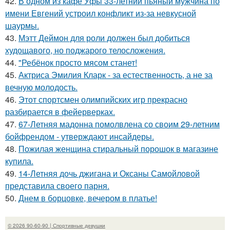
42.
В одном из кафе Уфы 33-летний пьяный мужчина по
имени Евгений устроил конфликт из-за невкусной
шаурмы.
43.
Мэтт Деймон для роли должен был добиться
худощавого, но поджарого телосложения.
44.
"Ребёнок просто мясом станет!
45.
Актриса Эмилия Кларк - за естественность, а не за
вечную молодость.
46.
Этот спортсмен олимпийских игр прекрасно
разбирается в фейерверках.
47.
67-Летняя мадонна помолвлена со своим 29-летним
бойфрендом - утверждают инсайдеры.
48.
Пожилая женщина стиральный порошок в магазине
купила.
49.
14-Летняя дочь джигана и Оксаны Самойловой
представила своего парня.
50.
Днем в борцовке, вечером в платье!
© 2026 90-60-90 | Спортивные девушки