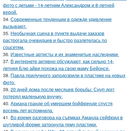
фото с детьми - 14-летним Александром и 8-летней
верой.
34.
Современные тенденции в одежде удивление
вызывают.
35.
Необычная сцена в пункте выдачи заказов
растрогала очевидцев и быстро разлетелась по
соцсетям.
36.
Известные артисты и их знаменитые наследники.
37.
В интернете активно обсуждают, как сильно 14-
летняя Блю айви похожа на свою маму Бейонсе.
38.
Павла прилучного заподозрили в пластике на новых
фото.
39.
20 дней дома после месяцев борьбы: Снуп догг
потерял маленькую внучку.
40.
Ариана гранде об умершем бойфренде спустя
восемь лет вспомнила.
41.
Во время разговора на съёмках Аманда сейфрид в
шутливой форме затронула тему пластики.