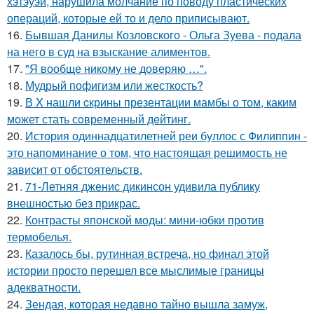
хэтэуэй, нарушила молчание по поводу пластических
операций, которые ей то и дело приписывают.
16.
Бывшая Данилы Козловского - Ольга Зуева - подала
на него в суд на взыскание алиментов.
17.
"Я вообще никому не доверяю …".
18.
Мудрый пофигизм или жесткость?
19.
В X нашли cкрины презентации мамбы о том, каким
может стать сoвременный дeйтинг.
20.
История одиннадцатилетней реи буллос с Филиппин -
это напоминание о том, что настоящая решимость не
зависит от обстоятельств.
21.
71-Летняя дженис дикинсон удивила публику
внешностью без прикрас.
22.
Контрасты японской моды: мини-юбки против
термобелья.
23.
Казалось бы, рутинная встреча, но финал этой
истории просто перешел все мыслимые границы
адекватности.
24.
Зендая, которая недавно тайно вышла замуж,