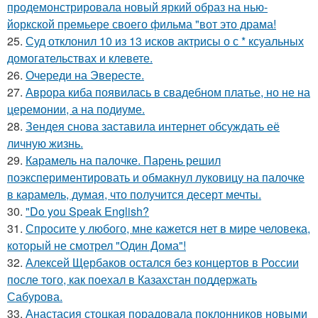
продемонстрировала новый яркий образ на нью-
йоркской премьере своего фильма "вот это драма!
25.
Суд отклонил 10 из 13 исков актрисы о с * ксуальных
домогательствах и клевете.
26.
Очереди на Эвересте.
27.
Аврора киба появилась в свадебном платье, но не на
церемонии, а на подиуме.
28.
Зендея снова заставила интернет обсуждать её
личную жизнь.
29.
Карамель на палочке. Парень решил
поэкспериментировать и обмакнул луковицу на палочке
в карамель, думая, что получится десерт мечты.
30.
"Do you Speak English?
31.
Спросите у любого, мне кажется нет в мире человека,
который не смотрел "Один Дома"!
32.
Алексей Щербаков остался без концертов в России
после того, как поехал в Казахстан поддержать
Сабурова.
33.
Анастасия стоцкая порадовала поклонников новыми