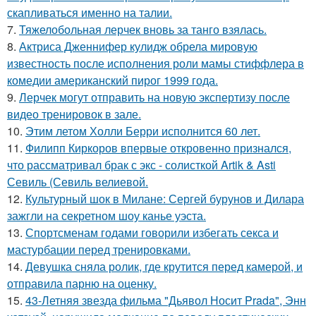
скапливаться именно на талии.
7.
Тяжелобольная лерчек вновь за танго взялась.
8.
Актриса Дженнифер кулидж обрела мировую
известность после исполнения роли мамы стиффлера в
комедии американский пирог 1999 года.
9.
Лерчек могут отправить на новую экспертизу после
видео тренировок в зале.
10.
Этим летом Холли Берри исполнится 60 лет.
11.
Филипп Киркоров впервые откровенно признался,
что рассматривал брак с экс - солисткой Artik & Asti
Севиль (Севиль велиевой.
12.
Культурный шок в Милане: Сергей бурунов и Дилара
зажгли на секретном шоу канье уэста.
13.
Спортсменам годами говорили избегать секса и
мастурбации перед тренировками.
14.
Девушка сняла ролик, где крутится перед камерой, и
отправила парню на оценку.
15.
43-Летняя звезда фильма "Дьявол Носит Prada", Энн