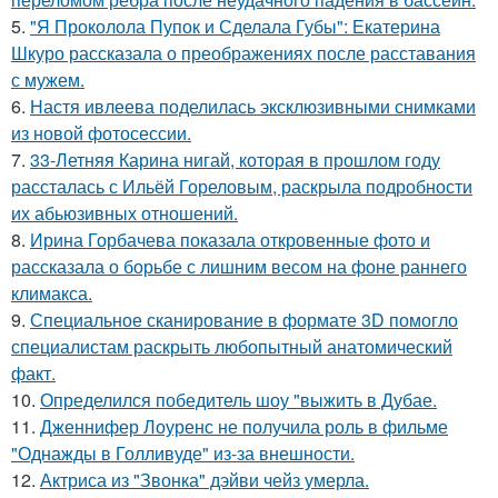
5.
"Я Проколола Пупок и Сделала Губы": Екатерина
Шкуро рассказала о преображениях после расставания
с мужем.
6.
Настя ивлеева поделилась эксклюзивными снимками
из новой фотосессии.
7.
33-Летняя Карина нигай, которая в прошлом году
рассталась с Ильёй Гореловым, раскрыла подробности
их абьюзивных отношений.
8.
Ирина Горбачева показала откровенные фото и
рассказала о борьбе с лишним весом на фоне раннего
климакса.
9.
Специальное сканирование в формате 3D помогло
специалистам раскрыть любопытный анатомический
факт.
10.
Определился победитель шоу "выжить в Дубае.
11.
Дженнифер Лоуренс не получила роль в фильме
"Однажды в Голливуде" из-за внешности.
12.
Актриса из "Звонка" дэйви чейз умерла.