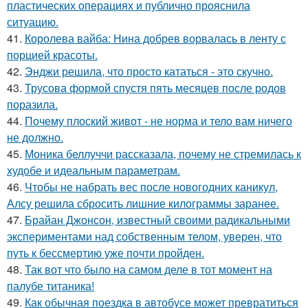
пластических операциях и публично прояснила
ситуацию.
41.
Королева вайба: Нина добрев ворвалась в ленту с
порцией красоты.
42.
Энджи решила, что просто кататься - это скучно.
43.
Трусова формой спустя пять месяцев после родов
поразила.
44.
Почему плоский живот - не норма и тело вам ничего
не должно.
45.
Моника беллуччи рассказала, почему не стремилась к
худобе и идеальным параметрам.
46.
Чтобы не набрать вес после новогодних каникул,
Алсу решила сбросить лишние килограммы заранее.
47.
Брайан Джонсон, известный своими радикальными
экспериментами над собственным телом, уверен, что
путь к бессмертию уже почти пройден.
48.
Так вот что было на самом деле в тот момент на
палубе титаника!
49.
Как обычная поездка в автобусе может превратиться