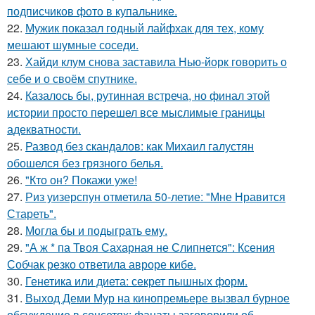
подписчиков фото в купальнике.
22.
Мужик показал годный лайфхак для тех, кому
мешают шумные соседи.
23.
Хайди клум снова заставила Нью-йорк говорить о
себе и о своём спутнике.
24.
Казалось бы, рутинная встреча, но финал этой
истории просто перешел все мыслимые границы
адекватности.
25.
Развод без скандалов: как Михаил галустян
обошелся без грязного белья.
26.
"Кто он? Покажи уже!
27.
Риз уизерспун отметила 50-летие: "Мне Нравится
Стареть".
28.
Могла бы и подыграть ему.
29.
"А ж * па Твоя Сахарная не Слипнется": Ксения
Собчак резко ответила авроре кибе.
30.
Генетика или диета: секрет пышных форм.
31.
Выход Деми Мур на кинопремьере вызвал бурное
обсуждение в соцсетях: фанаты заговорили об