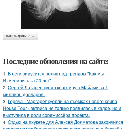
читать дальше →
Последние обновления на сайте:
1.
В сети вирусится ролик под трендом "Как мы
Изменились за 20 лет".
2.
Сергей Лазарев купил квартиру в Майами за 1
миллион долларов.
3.
Горяча - Маргарет куолли на съёмках нового клипа
House Tour - актриса не только появилась в кадре, но и
выступила в роли сорежиссёра проекта.
4.
Отдых на пхукете для Алексея Долматова закончился
переломом ребра после неудачного падения в бассейн.