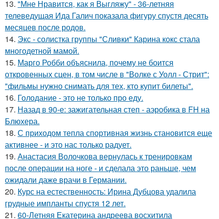
13.
"Мне Нравится, как я Выгляжу" - 36-летняя
телеведущая Ида Галич показала фигуру спустя десять
месяцев после родов.
14.
Экс - солистка группы "Сливки" Карина кокс стала
многодетной мамой.
15.
Марго Робби объяснила, почему не боится
откровенных сцен, в том числе в "Волке с Уолл - Стрит":
"фильмы нужно снимать для тех, кто купит билеты".
16.
Голодание - это не только про еду.
17.
Назад в 90-е: зажигательная степ - аэробика в FH на
Блюхера.
18.
С приходом тепла спортивная жизнь становится еще
активнее - и это нас только радует.
19.
Анастасия Волочкова вернулась к тренировкам
после операции на ноге - и сделала это раньше, чем
ожидали даже врачи в Германии.
20.
Курс на естественность: Ирина Дубцова удалила
грудные импланты спустя 12 лет.
21.
60-Летняя Екатерина андреева восхитила