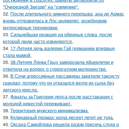
"Очередной Звезде" на "оземпике".
32.
После длительного зимнего перерыва, ана де Армас
вновь отправилась в Лос-анджелес, возобновив
интенсивные тренировки.
33.
Сильнейшая реакция на обидные слова, после
которой люди часто извиняются.
34.
17-Летняя дочь валерии Гай германики впервые
стала мамой.
35.
38-Летняя Лянка Грыу заморозила яйцеклетки и
ответила на вопрос о суррогатном материнстве.
36.
В Сочи агрессивные пассажиры закатили таксисту
скандал, потому что он отказался везти их сына без
детского кресла.
37.
Фанаты за Григория лепса после расставания с
молодой невестой переживают.
38.
Территория мужского минимализма.
39.
Кулинарный промах: когда десерт летит не туда.
40.
Оксана Самойлова решила разом пресечь слухи о