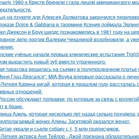
ачалу 1980-х Кристи бринкли стала лицом американского м
екательности.
ых на пхукете для Алексея Долматова закончился переломо
показе Dolce & Gabbana в таормине Ксения поймала Эрлинг
кл Джексон и Брук шилдс познакомились в 1981 году на це
ловное дело против Валерии Чекалиной возобновили, а уже 
чения.
нские учёные начали первые клинические испытания Trg035
изм вырастить новый зуб вместо утраченного.
ая тарасова решилась на съемку в полупрозрачном платье 
Меня Глаз Дёргался": MIA Boyka впервые рассказала о личн
-Летняя Карина нигай, которая в прошлом году рассталась
ивных отношений.
России обсуждают поправки, по которым за связь с коллегой
т в браке.
вица Адель, которая несколько лет назад сильно похудела,
едполагаемый жених Алины Загитовой оказался женат.
Китае украли и съели собаку с 1, 5 млн подписчиков.
-Летняя актриса Аня Тейлор - Джой признана обладательни