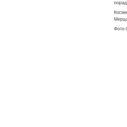
порад
Косми
Мерца
Фото 