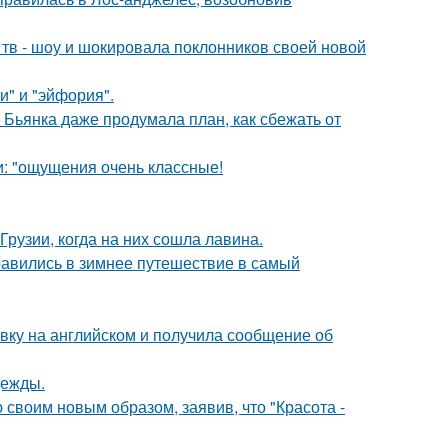
а тв - шоу и шокировала поклонников своей новой
и" и "эйфория".
Бьянка даже продумала план, как сбежать от
и: "ощущения очень классные!
Грузии, когда на них сошла лавина.
авились в зимнее путешествие в самый
вку на английском и получила сообщение об
дежды.
своим новым образом, заявив, что "Красота -