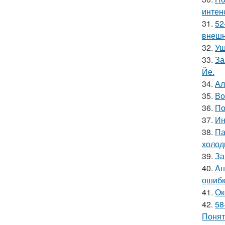
интен
31.
52
внешн
32.
Уш
33.
За
Йе.
34.
Ал
35.
Во
36.
По
37.
Ин
38.
Па
холод
39.
За
40.
Aн
ошибк
41.
Ок
42.
58
Понят