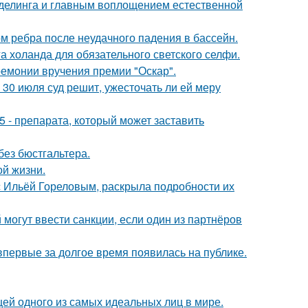
оделинга и главным воплощением естественной
м ребра после неудачного падения в бассейн.
а холанда для обязательного светского селфи.
ремонии вручения премии "Оскар".
30 июля суд решит, ужесточать ли ей меру
 - препарата, который может заставить
без бюстгальтера.
ой жизни.
 с Ильёй Гореловым, раскрыла подробности их
 могут ввести санкции, если один из партнёров
 впервые за долгое время появилась на публике.
цей одного из самых идеальных лиц в мире.