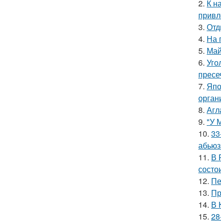
2.
К н
привл
3.
Отд
4.
На 
5.
Май
6.
Уго
пресе
7.
Япо
орган
8.
Агл
9.
"У 
10.
33
абьюз
11.
В 
состои
12.
Пе
13.
Пр
14.
В 
15.
28