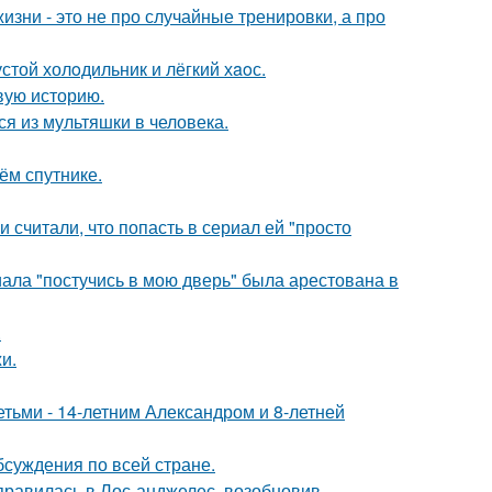
изни - это не про случайные тренировки, а про
стой холoдильник и лёгкий хaoс.
овую историю.
я из мультяшки в человека.
ём спутнике.
и считали, что попасть в сериал ей "просто
ала "постучись в мою дверь" была арестована в
.
и.
тьми - 14-летним Александром и 8-летней
обсуждения по всей стране.
правилась в Лос-анджелес, возобновив