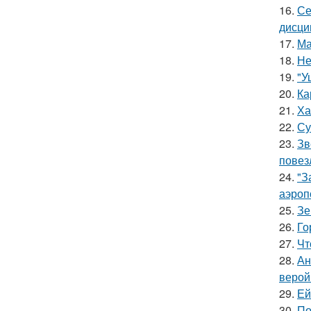
16.
Се
дисци
17.
Ма
18.
Не
19.
"У
20.
Ка
21.
Ха
22.
Су
23.
Зв
повез
24.
"З
аэроп
25.
Зе
26.
Го
27.
Чт
28.
Ан
верой
29.
Ей
30.
По