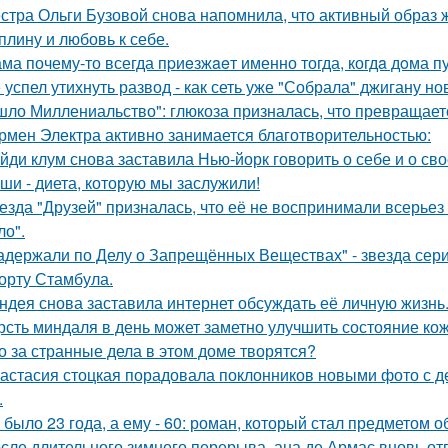
стра Ольги Бузовой снова напомнила, что активный образ ж
плину и любовь к себе.
ма почему-то всегда пpиeзжaeт именно тогда, когдa дoма пу
 успел утихнуть развод - как сеть уже "Собрала" джигану н
шло Миллениальство": глюкоза призналась, что превращаетс
рмен Электра активно занимается благотворительностью:
йди клум снова заставила Нью-йорк говорить о себе и о сво
ши - диета, которую мы заслужили!
езда "Друзей" призналась, что её не воспринимали всерьез 
ло".
адержали по Делу о Запрещённых Веществах" - звезда сери
орту Стамбула.
ндея снова заставила интернет обсуждать её личную жизнь
рсть миндаля в день может заметно улучшить состояние кож
о за странные дела в этом доме творятся?
астасия стоцкая порадовала поклонников новыми фото с де
.
 было 23 года, а ему - 60: роман, который стал предметом 
сле длительного зимнего перерыва, ана де Армас вновь от