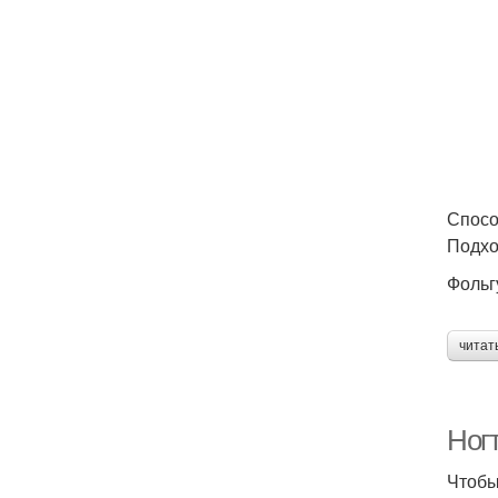
Спосо
Подхо
Фольг
читат
Ногт
Чтобы