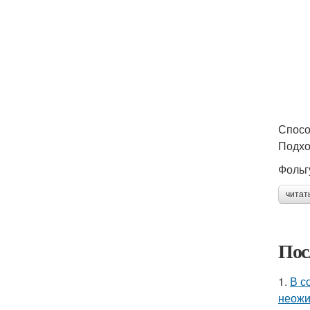
Спосо
Подхо
Фольг
читат
Пос
1.
В с
неожи