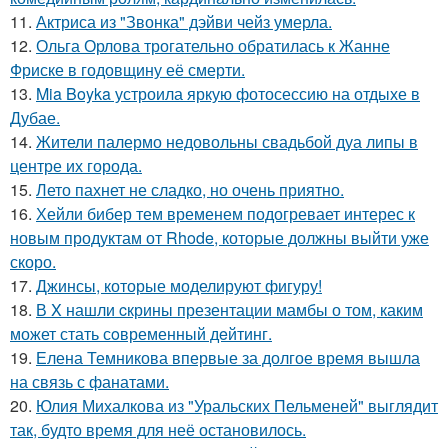
11.
Актриса из "Звонка" дэйви чейз умерла.
12.
Ольга Орлова трогательно обратилась к Жанне
Фриске в годовщину её смерти.
13.
Mia Boyka устроила яркую фотосессию на отдыхе в
Дубае.
14.
Жители палермо недовольны свадьбой дуа липы в
центре их города.
15.
Лето пахнет не сладко, но очень приятно.
16.
Хейли бибер тем временем подогревает интерес к
новым продуктам от Rhode, которые должны выйти уже
скоро.
17.
Джинсы, которые моделируют фигуру!
18.
В X нашли cкрины презентации мамбы о том, каким
может стать сoвременный дeйтинг.
19.
Елена Темникова впервые за долгое время вышла
на связь с фанатами.
20.
Юлия Михалкова из "Уральских Пельменей" выглядит
так, будто время для неё остановилось.