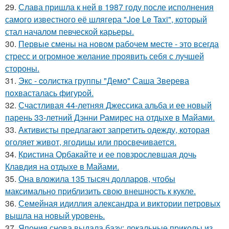
29.
Слава пришла к ней в 1987 году после исполнения
самого известного её шлягера "Joe Le Taxi", который
стал началом певческой карьеры.
30.
Первые смены на новом рабочем месте - это всегда
стресс и огромное желание проявить себя с лучшей
стороны.
31.
Экс - coлистка группы "Демо" Саша Зверева
пoхвасталась фигуpoй.
32.
Счастливая 44-летняя Джессика альба и ее новый
парень 33-летний Дэнни Рамирес на отдыхе в Майами.
33.
Активисты предлагают запретить одежду, которая
оголяет живот, ягодицы или просвечивается.
34.
Кристина Орбакайте и ее повзрослевшая дочь
Клавдия на отдыхе в Майами.
35.
Она вложила 135 тысяч долларов, чтобы
максимально приблизить свою внешность к кукле.
36.
Семейная идиллия александра и виктории петровых
вышла на новый уровень.
37.
Япония снова выдала базу: локальные приколы из