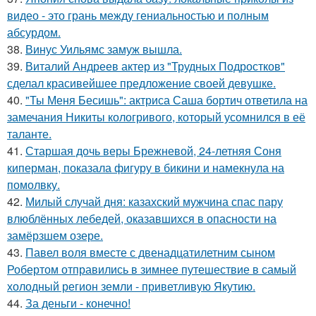
видео - это грань между гениальностью и полным
абсурдом.
38.
Винус Уильямс замуж вышла.
39.
Виталий Андреев актер из "Трудных Подростков"
сделал красивейшее предложение своей девушке.
40.
"Ты Меня Бесишь": актриса Саша бортич ответила на
замечания Никиты кологривого, который усомнился в её
таланте.
41.
Старшая дочь веры Брежневой, 24-летняя Соня
киперман, показала фигуру в бикини и намекнула на
помолвку.
42.
Милый случай дня: казахский мужчина спас пару
влюблённых лебедей, оказавшихся в опасности на
замёрзшем озере.
43.
Павел воля вместе с двенадцатилетним сыном
Робертом отправились в зимнее путешествие в самый
холодный регион земли - приветливую Якутию.
44.
За деньги - конечно!