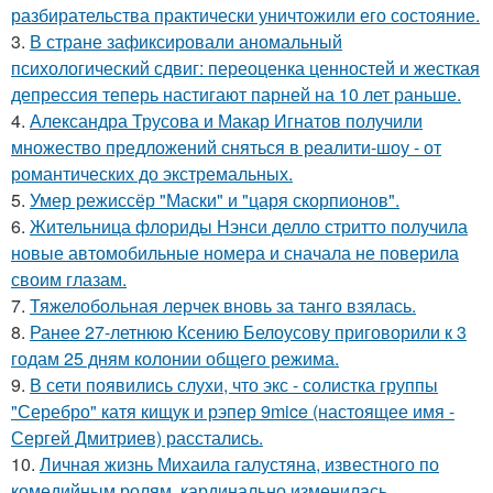
разбирательства практически уничтожили его состояние.
3.
В стране зафиксировали аномальный
психологический сдвиг: переоценка ценностей и жесткая
депрессия теперь настигают парней на 10 лет раньше.
4.
Александра Трусова и Макар Игнатов получили
множество предложений сняться в реалити-шоу - от
романтических до экстремальных.
5.
Умер режиссёр "Маски" и "царя скорпионов".
6.
Жительница флориды Нэнси делло стритто получила
новые автомобильные номера и сначала не поверила
своим глазам.
7.
Тяжелобольная лерчек вновь за танго взялась.
8.
Ранее 27-летнюю Ксению Белоусову приговорили к 3
годам 25 дням колонии общего режима.
9.
В сети появились слухи, что экс - солистка группы
"Серебро" катя кищук и рэпер 9mice (настоящее имя -
Сергей Дмитриев) расстались.
10.
Личная жизнь Михаила галустяна, известного по
комедийным ролям, кардинально изменилась.