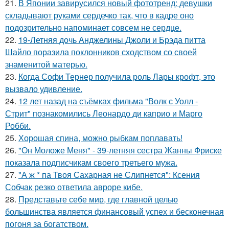
21.
В Японии завирусился новый фототренд: девушки
складывают руками сердечко так, что в кадре оно
подозрительно напоминает совсем не сердце.
22.
19-Летняя дочь Анджелины Джоли и Брэда питта
Шайло поразила поклонников сходством со своей
знаменитой матерью.
23.
Когда Софи Тернер получила роль Лары крофт, это
вызвало удивление.
24.
12 лет назад на съёмках фильма "Волк с Уолл -
Стрит" познакомились Леонардо ди каприо и Марго
Робби.
25.
Хорошая спина, можно рыбкам поплавать!
26.
"Он Моложе Меня" - 39-летняя сестра Жанны Фриске
показала подписчикам своего третьего мужа.
27.
"А ж * па Твоя Сахарная не Слипнется": Ксения
Собчак резко ответила авроре кибе.
28.
Представьте себе мир, где главной целью
большинства является финансовый успех и бесконечная
погоня за богатством.