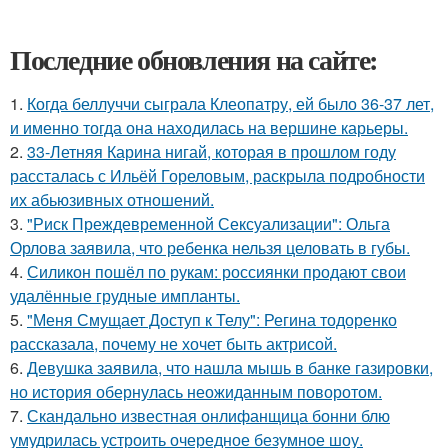
Последние обновления на сайте:
1.
Когда беллуччи сыграла Клеопатру, ей было 36-37 лет,
и именно тогда она находилась на вершине карьеры.
2.
33-Летняя Карина нигай, которая в прошлом году
рассталась с Ильёй Гореловым, раскрыла подробности
их абьюзивных отношений.
3.
"Риск Преждевременной Сексуализации": Ольга
Орлова заявила, что ребенка нельзя целовать в губы.
4.
Силикон пошёл по рукам: россиянки продают свои
удалённые грудные импланты.
5.
"Меня Смущает Доступ к Телу": Регина тодоренко
рассказала, почему не хочет быть актрисой.
6.
Девушка заявила, что нашла мышь в банке газировки,
но история обернулась неожиданным поворотом.
7.
Скандально известная онлифанщица бонни блю
умудрилась устроить очередное безумное шоу.