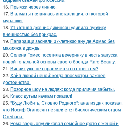
16.
Прыжки через линию.
17.
В алматы появилась инсталляция, от которой
мурашки.
18.
71-Летняя дженис дикинсон удивила публику
внешностью без прикрас.
19.
Папарацци засняли 37-летнюю ану де Армас без
макияжа в дождь.
20.
Селена Гомес посетила вечеринку в честь запуска
новой тональной основы своего бренда Rare Beauty.
21.
Винчик уже не справляется со стрессом?
22.
Хайп любой ценой: когда просмотры важнее
достоинства.
23.
Позорное шоу на людях: когда приличия забыты.
24.
Класс дутым качкам показал!
25.
"Буду Любить, Словно Родного": анализ днк показал,
что Иосиф Оганесян не является биологическим отцом
Стефана.
26.
Рома зверь опубликовал семейное фото с женой и