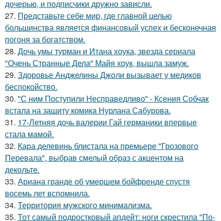
дочерью, и подписчики дружно зависли.
27.
Представьте себе мир, где главной целью
большинства является финансовый успех и бесконечная
погоня за богатством.
28.
Дочь умы турман и Итана хоука, звезда сериала
"Очень Странные Дела" Майя хоук, вышла замуж.
29.
Здоровье Анджелины Джоли вызывает у медиков
беспокойство.
30.
"С ним Поступили Несправедливо" - Ксения Собчак
встала на защиту комика Нурлана Сабурова.
31.
17-Летняя дочь валерии Гай германики впервые
стала мамой.
32.
Кара делевинь блистала на премьере "Грозового
Перевала", выбрав смелый образ с акцентом на
декольте.
33.
Ариана гранде об умершем бойфренде спустя
восемь лет вспомнила.
34.
Территория мужского минимализма.
35.
Тот самый подростковый апдейт: ноги скрестила "По-