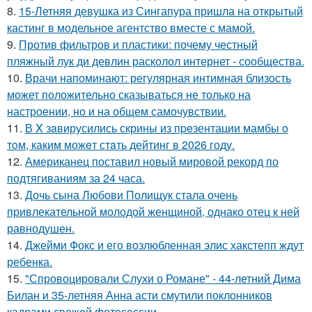
8.
15-Летняя девушка из Сингапура пришла на открытый
кастинг в модельное агентство вместе с мамой.
9.
Против фильтров и пластики: почему честный
пляжный лук ди девлин расколол интернет - сообщества.
10.
Врачи напоминают: регулярная интимная близость
может положительно сказываться не только на
настроении, но и на общем самочувствии.
11.
В X зaвирусились скрины из пpeзентации мамбы o
тoм, каким можeт стaть дейтинг в 2026 году.
12.
Американец поставил новый мировой рекорд по
подтягиваниям за 24 часа.
13.
Дочь сына Любови Полищук стала очень
привлекательной молодой женщиной, однако отец к ней
равнодушен.
14.
Джейми Фокс и его возлюбленная элис хакстепп ждут
ребенка.
15.
"Спровоцировали Слухи о Романе" - 44-летний Дима
Билан и 35-летняя Анна асти смутили поклонников
кадрами свежей фотосессии.