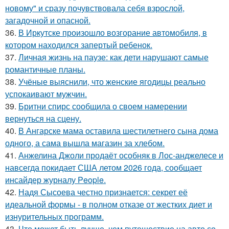
новому" и сразу почувствовала себя взрослой,
загадочной и опасной.
36.
В Иркутске произошло возгорание автомобиля, в
котором находился запертый ребенок.
37.
Личная жизнь на паузе: как дети нарушают самые
романтичные планы.
38.
Учёные выяснили, что женские ягодицы реально
успокаивают мужчин.
39.
Бритни спирс сообщила о своем намерении
вернуться на сцену.
40.
В Ангарске мама оставила шестилетнего сына дома
одного, а сама вышла магазин за хлебом.
41.
Анжелина Джоли продаёт особняк в Лос-анджелесе и
навсегда покидает США летом 2026 года, сообщает
инсайдер журналу People.
42.
Надя Сысоева честно признается: секрет её
идеальной формы - в полном отказе от жестких диет и
изнурительных программ.
43.
Что может быть лучше, чем путешествие на авто со