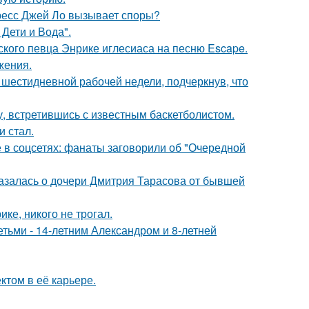
ресс Джей Ло вызывает споры?
Дети и Вода".
ского певца Энрике иглесиаса на песню Escape.
жения.
шестидневной рабочей недели, подчеркнув, что
, встретившись с известным баскетболистом.
и стал.
в соцсетях: фанаты заговорили об "Очередной
казалась о дочери Дмитрия Тарасова от бывшей
ке, никого не трогал.
тьми - 14-летним Александром и 8-летней
том в её карьере.