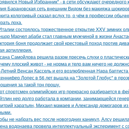
оявился Новый Избранник" - в сети обсуждают очередного 
ия Барановская сеть внешним Видом без макияжа шокиро
кита кологривый сказал вслух то, о чём в профессии обычн
грать лоха.
Италии состоялось торжественное открытие XXV зимних ол
нцор Марчел абаби стал главным мужчиной в жизни Анастас
ктория боня продолжает свой крестовый поход против диван
ая артиллерия.
сана Самойлова решила разом пресечь слухи о пластическ
чему плоский живот - не норма и тело вам ничего не должно
-Летний Венсан Кассель и его возлюбленная Нара баптиста
еннифер Лопес в 56 лет вышла на "Золотой Глобус" в проз
ощения за такой тон прошу.
от спортсмен олимпийских игр прекрасно разбирается в фе
йтлин нер долго работала в компании, занимающейся ген
итрий харатьян, Михаил мамаев и Александр домогаров из
ными.
обы не набрать вес после новогодних каникул, Алсу решил
ена водонаева провела интеллектуальный эксперимент с с