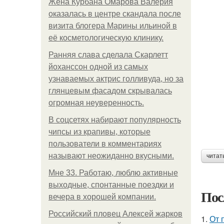
Жена Курбана Омарова Валерия
оказалась в центре скандала после
визита блогера Марины ильиной в
её косметологическую клинику.
Ранняя слава сделала Скарлетт
йоханссон одной из самых
узнаваемых актрис голливуда, но за
глянцевым фасадом скрывалась
огромная неуверенность.
В соцсетях набирают популярность
чипсы из крапивы, которые
пользователи в комментариях
называют неожиданно вкусными.
читат
Мне 33. Работаю, люблю активные
выходные, спонтанные поездки и
Пос
вечера в хорошей компании.
Российский пловец Алексей жарков
1.
От 