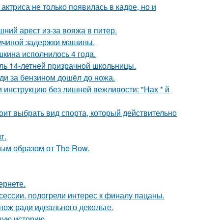
 актриса не только появилась в кадре, но и
ний арест из-за вояжа в питер.
ричиной задержки машины.
кина исполнилось 4 года.
оль 14-летней призрачной школьницы.
еди за бензином дошёл до ножа.
 инструкцию без лишней вежливости: "Нах * й
ит выбрать вид спорта, который действительно
г.
ым образом от The Row.
ернете.
сессии, подогрели интерес к финалу пацаны.
нож ради идеального декольте.
овую историю.