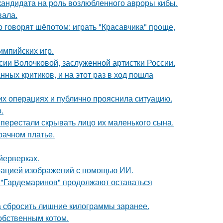
кандидата на роль возлюбленного авроры кибы.
вала.
о говорят шёпотом: играть "Красавчика" проще,
импийских игр.
ии Волочковой, заслуженной артистки России.
ных критиков, и на этот раз в ход пошла
их операциях и публично прояснила ситуацию.
.
 перестали скрывать лицо их маленького сына.
рачном платье.
йерверках.
ерацией изображений с помощью ИИ.
 "Гардемаринов" продолжают оставаться
а сбросить лишние килограммы заранее.
обственным котом.