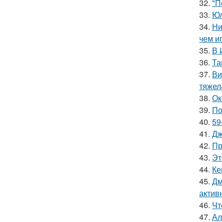
32.
"П
33.
Юл
34.
Ни
чем и
35.
В 
36.
Та
37.
Ви
тяжел
38.
Ок
39.
По
40.
59
41.
Дж
42.
Пр
43.
Эт
44.
Ке
45.
Дм
актив
46.
Чт
47.
Ал