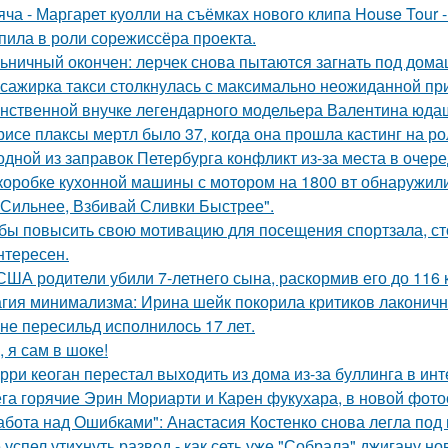
яча - Маргарет куолли на съёмках нового клипа House Tour -
пила в роли сорежиссёра проекта.
ьничный окончен: лерчек снова пытаются загнать под домаш
сажирка такси столкнулась с максимально неожиданной п
нственной внучке легендарного модельера Валентина юдаш
рисе плаксы мертл было 37, когда она прошла кастинг на р
одной из заправок Петербурга конфликт из-за места в очер
коробке кухонной машины с мотором на 1800 вт обнаружили
 Сильнее, Взбивай Сливки Быстрее".
бы повысить свою мотивацию для посещения спортзала, сто
нтересен.
США родители убили 7-летнего сына, раскормив его до 116 к
гия минимализма: Ирина шейк покорила критиков лаконичн
не пересильд исполнилось 17 лет.
, я сам в шоке!
рри кеоган перестал выходить из дома из-за буллинга в инт
га горячие Эрин Мориарти и Карен фукухара, в новой фото
абота над Ошибками": Анастасия Костенко снова легла под 
 успел утихнуть развод - как сеть уже "Собрала" джигану н