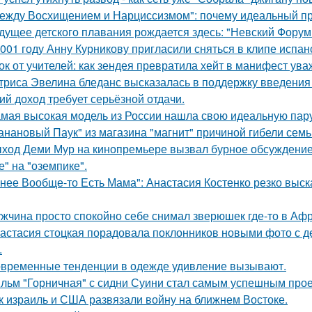
ежду Восхищением и Нарциссизмом": почему идеальный п
дущее детского плавания рождается здесь: "Невский Форум 
001 году Анну Курникову пригласили сняться в клипе испан
ок от учителей: как зендея превратила хейт в манифест ува
триса Эвелина бледанс высказалась в поддержку введения 
ий доход требует серьёзной отдачи.
мая высокая модель из России нашла свою идеальную пару
анановый Паук" из магазина "магнит" причиной гибели семь
ход Деми Мур на кинопремьере вызвал бурное обсуждение 
е" на "оземпике".
 нее Вообще-то Есть Мама": Анастасия Костенко резко выс
жчина просто спокойно себе снимал зверюшек где-то в Афри
астасия стоцкая порадовала поклонников новыми фото с де
.
временные тенденции в одежде удивление вызывают.
льм "Горничная" с сидни Суини стал самым успешным проек
к израиль и США развязали войну на ближнем Востоке.