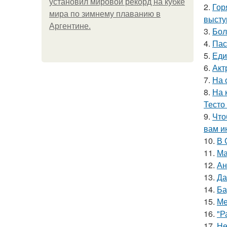
установил мировой рекорд на кубке
2.
Гор
мира по зимнему плаванию в
высту
Аргентине.
3.
Бол
4.
Пас
5.
Еди
6.
Акт
7.
На 
8.
На 
Тесто
9.
Что
вам и
10.
В 
11.
Ма
12.
Ан
13.
Да
14.
Ба
15.
Ме
16.
"Р
17.
Не