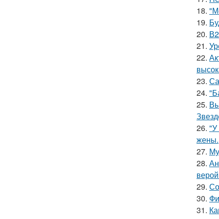
18.
"М
19.
Бу
20.
В2
21.
Ур
22.
Ак
высок
23.
Са
24.
"Б
25.
Вы
Звезд
26.
"У
жены.
27.
Му
28.
Ан
верой
29.
Со
30.
Фи
31.
Ка