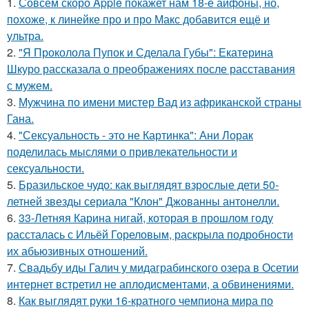
1.
Совсем скоро Apple покажет нам 18-е айфоны, но,
похоже, к линейке про и про Макс добавится ещё и
ультра.
2.
"Я Проколола Пупок и Сделала Губы": Екатерина
Шкуро рассказала о преображениях после расставания
с мужем.
3.
Мужчина по имени мистер Вад из африканской страны
Гана.
4.
"Сексуальность - это не Картинка": Ани Лорак
поделилась мыслями о привлекательности и
сексуальности.
5.
Бразильское чудо: как выглядят взрослые дети 50-
летней звезды сериала "Клон" Джованны антонелли.
6.
33-Летняя Карина нигай, которая в прошлом году
рассталась с Ильёй Гореловым, раскрыла подробности
их абьюзивных отношений.
7.
Свадьбу иды Галич у мидаграбинского озера в Осетии
интернет встретил не аплодисментами, а обвинениями.
8.
Как выглядят руки 16-кратного чемпиона мира по