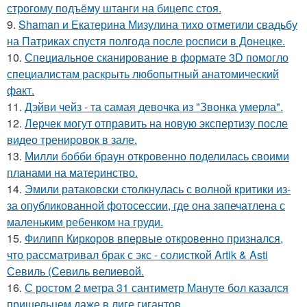
строгому подъёму штанги на бицепс стоя.
9.
Shaman и Екатерина Мизулина тихо отметили свадьбу
на Патриках спустя полгода после росписи в Донецке.
10.
Специальное сканирование в формате 3D помогло
специалистам раскрыть любопытный анатомический
факт.
11.
Дэйви чейз - та самая девочка из "Звонка умерла".
12.
Лерчек могут отправить на новую экспертизу после
видео тренировок в зале.
13.
Милли бобби браун откровенно поделилась своими
планами на материнство.
14.
Эмили ратаковски столкнулась с волной критики из-
за опубликованной фотосессии, где она запечатлена с
маленьким ребенком на груди.
15.
Филипп Киркоров впервые откровенно признался,
что рассматривал брак с экс - солисткой Artik & Asti
Севиль (Севиль велиевой.
16.
С ростом 2 метра 31 сантиметр Мануте бол казался
пришельцем даже в лиге гигантов.