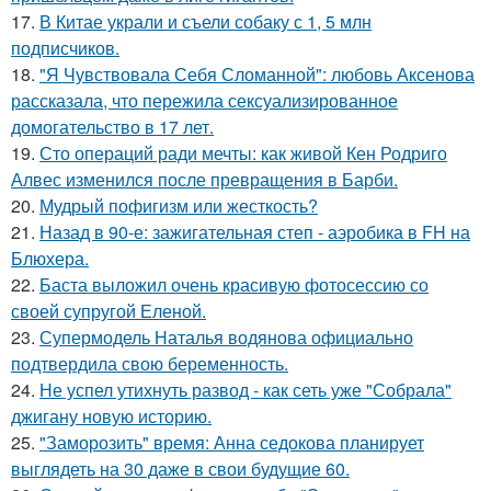
17.
В Китае украли и съели собаку с 1, 5 млн
подписчиков.
18.
"Я Чувствовала Себя Сломанной": любовь Аксенова
рассказала, что пережила сексуализированное
домогательство в 17 лет.
19.
Сто операций ради мечты: как живой Кен Родриго
Алвес изменился после превращения в Барби.
20.
Мудрый пофигизм или жесткость?
21.
Назад в 90-е: зажигательная степ - аэробика в FH на
Блюхера.
22.
Баста выложил очень красивую фотосессию со
своей супругой Еленой.
23.
Супермодель Наталья водянова официально
подтвердила свою беременность.
24.
Не успел утихнуть развод - как сеть уже "Собрала"
джигану новую историю.
25.
"Заморозить" время: Анна седокова планирует
выглядеть на 30 даже в свои будущие 60.