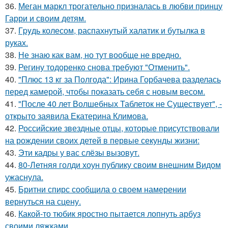
36.
Меган маркл трогательно призналась в любви принцу
Гарри и своим детям.
37.
Гpyдь колесом, распахнутый халатик и бутылка в
руках.
38.
Не знаю как вам, но тут вообще не вредно.
39.
Регину тодоренко снова требуют "Отменить".
40.
"Плюс 13 кг за Полгода": Ирина Горбачева разделась
перед камерой, чтобы показать себя с новым весом.
41.
"После 40 лет Волшебных Таблеток не Существует", -
открыто заявила Екатерина Климова.
42.
Российские звездные отцы, которые присутствовали
на рождении своих детей в первые секунды жизни:
43.
Эти кадры у вас слёзы вызовут.
44.
80-Летняя голди хоун публику своим внешним Видом
ужаснула.
45.
Бритни спирс сообщила о своем намерении
вернуться на сцену.
46.
Какой-то тюбик яростно пытается лопнуть арбуз
своими ляжками.