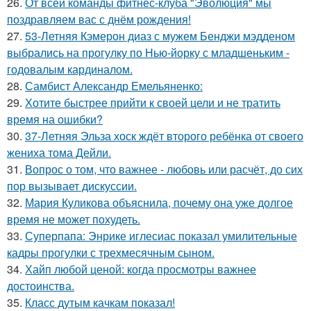
26.
От всей команды фитнес-клуба "Эволюция" мы
поздравляем вас с днём рождения!
27.
53-Летняя Кэмерон диаз с мужем Бенджи мэдденом
выбрались на прогулку по Нью-йорку с младшеньким -
годовалым кардиналом.
28.
Самбист Александр Емельяненко:
29.
Хотите быстрее прийти к своей цели и не тратить
время на ошибки?
30.
37-Летняя Эльза хоск ждёт второго ребёнка от своего
жениха тома Дейли.
31.
Вопрос о том, что важнее - любовь или расчёт, до сих
пор вызывает дискуссии.
32.
Мария Куликова объяснила, почему она уже долгое
время не может похудеть.
33.
Суперпапа: Энрике иглесиас показал умилительные
кадры прогулки с трехмесячным сыном.
34.
Хайп любой ценой: когда просмотры важнее
достоинства.
35.
Класс дутым качкам показал!