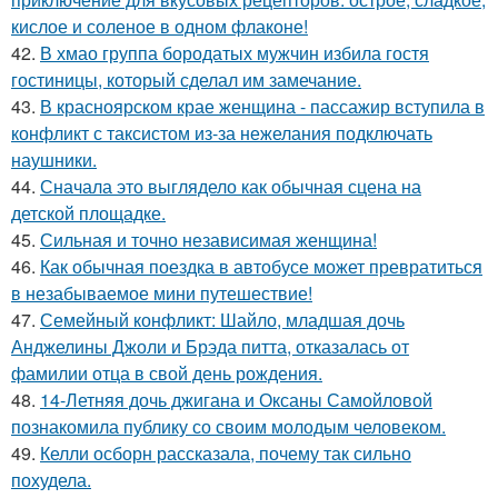
кислое и соленое в одном флаконе!
42.
В хмао группа бородатых мужчин избила гостя
гостиницы, который сделал им замечание.
43.
В красноярском крае женщина - пассажир вступила в
конфликт с таксистом из-за нежелания подключать
наушники.
44.
Сначала это выглядело как обычная сцена на
детской площадке.
45.
Сильная и точно независимая женщина!
46.
Как обычная поездка в автобусе может превратиться
в незабываемое мини путешествие!
47.
Семейный конфликт: Шайло, младшая дочь
Анджелины Джоли и Брэда питта, отказалась от
фамилии отца в свой день рождения.
48.
14-Летняя дочь джигана и Оксаны Самойловой
познакомила публику со своим молодым человеком.
49.
Келли осборн рассказала, почему так сильно
похудела.