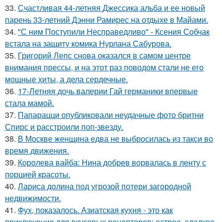
33.
Счастливая 44-летняя Джессика альба и ее новый
парень 33-летний Дэнни Рамирес на отдыхе в Майами.
34.
"С ним Поступили Несправедливо" - Ксения Собчак
встала на защиту комика Нурлана Сабурова.
35.
Григорий Лепс снова оказался в самом центре
внимания прессы, и на этот раз поводом стали не его
мощные хиты, а дела сердечные.
36.
17-Летняя дочь валерии Гай германики впервые
стала мамой.
37.
Папарацци опубликовали неудачные фото бритни
Спирс и расстроили поп-звезду.
38.
В Москве женщина едва не выбросилась из такси во
время движения.
39.
Королева вайба: Нина добрев ворвалась в ленту с
порцией красоты.
40.
Лариса долина под угрозой потери загородной
недвижимости.
41.
Фух, показалось. Азиатская кухня - это как
приключение для вкусовых рецепторов: острое, сладкое,