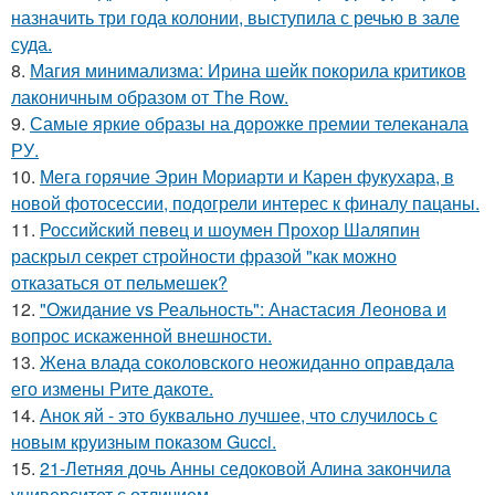
назначить три года колонии, выступила с речью в зале
суда.
8.
Магия минимализма: Ирина шейк покорила критиков
лаконичным образом от The Row.
9.
Самые яркие образы на дорожке премии телеканала
РУ.
10.
Мега горячие Эрин Мориарти и Карен фукухара, в
новой фотосессии, подогрели интерес к финалу пацаны.
11.
Российский певец и шоумен Прохор Шаляпин
раскрыл секрет стройности фразой "как можно
отказаться от пельмешек?
12.
"Ожидание vs Реальность": Анастасия Леонова и
вопрос искаженной внешности.
13.
Жена влада соколовского неожиданно оправдала
его измены Рите дакоте.
14.
Анок яй - это буквально лучшее, что случилось с
новым круизным показом Gucci.
15.
21-Летняя дочь Анны седоковой Алина закончила
университет с отличием.