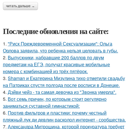
читать дальше →
Последние обновления на сайте:
1.
"Риск Преждевременной Сексуализации": Ольга
Орлова заявила, что ребенка нельзя целовать в губы.
2.
Выпускники, набравшие 200 баллов по двум
предметам на ЕГЭ, получат красивые мобильные
номера с комбинацией из трёх пятёрок.
3.
Shaman и Екатерина Мизулина тихо отметили свадьбу
на Патриках спустя полгода после росписи в Донецке.
4.
Дэйви чейз - та самая девочка из "Звонка умерла".
5.
Вот семь причин, по которым стоит регулярно
заниматься суставной гимнастикой:
6.
Против фильтров и пластики: почему честный
пляжный лук ди девлин расколол интернет - сообщества.
7.
Александра Митрошина, которой прокуратура требует