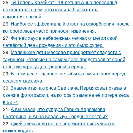
25.
"Я Теперь Хозяйка" - 16-летняя Анна пересильд
похвасталась тем, что освоила быт и стала
самостоятельной.
26.
Наиболее эффективный ответ на оскорбления, после
которого люди часто приносят извинения.
27.
Фитнес хаус в набережных челнах отметил свой
четвёртый день рождения - и это было супер!
28.
Маленькие дети массово приобретают сладости с
таурином, которые на самом деле представляют собой
скрытую угрозу для здоровья сердца.
29.
В этом деле, главное, не забыть помыть ноги перед
сеансом массажа.
30.
Знаменитая актриса Светлана Пермякова показала
свежие фотографии, на которых заметна её потеря веса
в 22 кг.
31.
А вы знали, что супруга Гарика Харламова,
Екатерина, и Анна Ковальчук - родные сестры?
32.
Джей александр после пережитого инсульта не
может ходить.