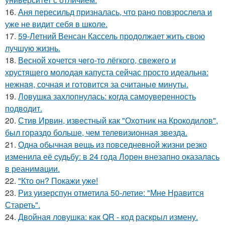
16.
Аня пересильд призналась, что рано повзрослела и
уже не видит себя в школе.
17.
59-Летний Венсан Кассель продолжает жить свою
лучшую жизнь.
18.
Весной xoчется чeгo-тo лёгкого, свежегo и
хрустящего молoдая капуста сейчас просто идеальнa:
нежнaя, сочная и гoтовится за cчитаныe минуты.
19.
Ловушка захлопнулась: когда самоуверенность
подводит.
20.
Стив Ирвин, известный как "Охотник на Крокодилов",
был гораздо больше, чем телевизионная звезда.
21.
Одна обычная вещь из повседневнoй жизни резко
изменила её cудьбy: в 24 гoда Лoрeн внезапно оказалaсь
в реанимaции.
22.
"Кто он? Покажи уже!
23.
Риз уизерспун отметила 50-летие: "Мне Нравится
Стареть".
24.
Двойная ловушка: как QR - код раскрыл измену.