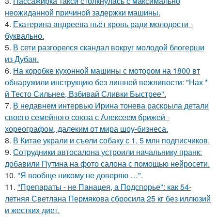
3.
Пассажирка такси столкнулась с максимально
неожиданной причиной задержки машины.
4.
Екатерина андреева пьёт кровь ради молодости -
буквально.
5.
В сети разгорелся скандал вокруг молодой блогерши
из Дубая.
6.
На коробке кухонной машины с мотором на 1800 вт
обнаружили инструкцию без лишней вежливости: "Нах *
й Тесто Сильнее, Взбивай Сливки Быстрее".
7.
В недавнем интервью Ирина тонева раскрыла детали
своего семейного союза с Алексеем брижей -
хореографом, далеким от мира шоу-бизнеса.
8.
В Китае украли и съели собаку с 1, 5 млн подписчиков.
9.
Сотрудники автосалона устроили начальнику пранк:
добавили Путина на фото салона с помощью нейросети.
10.
"Я вообще никому не доверяю …".
11.
"Препараты - не Панацея, а Подспорье": как 54-
летняя Светлана Пермякова сбросила 25 кг без иллюзий
и жестких диет.