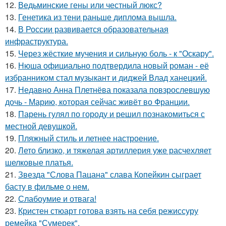
12.
Ведьминские гены или честный люкс?
13.
Генетика из тени раньше диплома вышла.
14.
В России развивается образовательная
инфраструктура.
15.
Через жёсткие мучения и сильную боль - к "Оскару".
16.
Нюша официально подтвердила новый роман - её
избранником стал музыкант и диджей Влад ханецкий.
17.
Недавно Анна Плетнёва показала повзрослевшую
дочь - Марию, которая сейчас живёт во Франции.
18.
Парень гулял по городу и решил познакомиться с
местной девушкой.
19.
Пляжный стиль и летнее настроение.
20.
Лето близко, и тяжелая артиллерия уже расчехляет
шелковые платья.
21.
Звезда "Слова Пацана" слава Копейкин сыграет
басту в фильме о нем.
22.
Слабоумие и отвага!
23.
Кристен стюарт готова взять на себя режиссуру
ремейка "Сумерек".