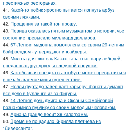
престижных ресторанах.
41.
Какой-то тюбик яростно пытается лопнуть арбуз
своими ляжками.
42.
Прощения за такой тон прошу.
43.
Певица оказалась пятым музыкантом в истории, чье
состояние превысило миллиард долларов.
44.
67-Летняя мадонна помолвлена со своим 29-летним
бойфрендом - утверждают инсайдеры.
45.
Милота дня: житель Казахстана спас пару лебедей,
преданных друг другу, из ледяной ловушки.
46.
Как обычная поездка в автобусе может превратиться
в незабываемое мини путешествие!
47.
Нелли фуртадо завершает карьеру: фанаты думают,
все дело в буллинге из-за фигуры.
48.
14-Летняя дочь джигана и Оксаны Самойловой
познакомила публику со своим молодым человеком.
49.
Ариана гранде весит 39 килограмм.
50.
Время не пощадило Кирилла плетнева из
"Диверсанта".