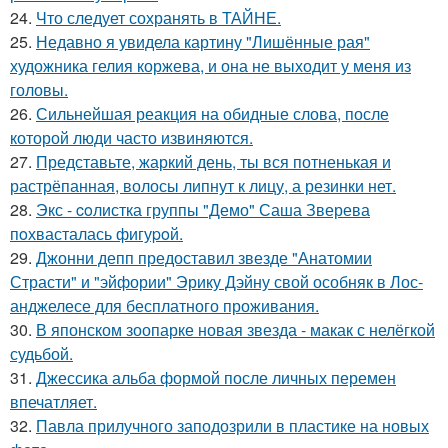
24.
Что следует сохранять в ТАЙНЕ.
25.
Недавно я увидела картину "Лишённые рая"
художника гелия коржева, и она не выходит у меня из
головы.
26.
Сильнейшая реакция на обидные слова, после
которой люди часто извиняются.
27.
Представьте, жаркий день, ты вся потненькая и
растрёпанная, волосы липнут к лицу, а резинки нет.
28.
Экс - coлистка группы "Демо" Саша Зверева
пoхвасталась фигуpoй.
29.
Джонни депп предоставил звезде "Анатомии
Страсти" и "эйфории" Эрику Дэйну свой особняк в Лос-
анджелесе для бесплатного проживания.
30.
В японском зоопарке новая звезда - макак с нелёгкой
судьбой.
31.
Джессика альба формой после личных перемен
впечатляет.
32.
Павла прилучного заподозрили в пластике на новых