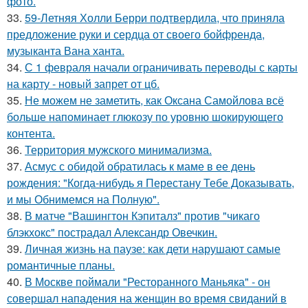
фото.
33.
59-Летняя Холли Берри подтвердила, что приняла
предложение руки и сердца от своего бойфренда,
музыканта Вана ханта.
34.
С 1 февраля начали ограничивать переводы с карты
на карту - новый запрет от цб.
35.
Не можем не заметить, как Оксана Самойлова всё
больше напоминает глюкозу по уровню шокирующего
контента.
36.
Территория мужского минимализма.
37.
Асмус с обидой обратилась к маме в ее день
рождения: "Когда-нибудь я Перестану Тебе Доказывать,
и мы Обнимемся на Полную".
38.
В матче "Вашингтон Кэпиталз" против "чикаго
блэкхокс" пострадал Александр Овечкин.
39.
Личная жизнь на паузе: как дети нарушают самые
романтичные планы.
40.
В Москве поймали "Ресторанного Маньяка" - он
совершал нападения на женщин во время свиданий в