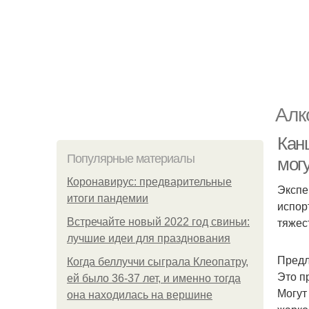
Алк
Кан
Популярные материалы
мог
Коронавирус: предварительные
Экспе
итоги пандемии
испор
тяжес
Встречайте новый 2022 год свиньи:
лучшие идеи для празднования
Предл
Когда беллуччи сыграла Клеопатру,
Это п
ей было 36-37 лет, и именно тогда
Могут
она находилась на вершине