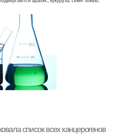
двергаются арахис, кукуруза, семя тыквы,
овала список всех канцерогенов