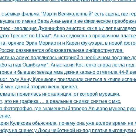
 съёмках фильма "Марти Великолепный" есть сцена, где геро
вушка по имени Вера Ананьева и её физическое преображ
тнес - эволюция Дженнифер энистон: как в 57 лет выглядет
удто Треснет по Швам": Анна седокова в прозрачном плать
га горячие Эрин Мориарти и Карен фукухара, в новой фото
России развивается образовательная инфраструктура.
истина асмус поделилась историей о необычном подарке дл
абота над Ошибками": Анастасия Костенко снова легла под 
триса и бывшая звезда мма джина карано отметила 44-й де
001 году Анну Курникову пригласили сняться в клипе испан
й муж домой вторую жену привёл.
алматы появилась инсталляция, от которой мурашки.
т, это не графика … а реальные снимки снятые с мкс.
а фотография, где знаменитый тореро Альваро мунера рухн
ение.
рия Куликова объяснила, почему она уже долгое время не 
нфуз на сцене: у Люси чеботиной из-под платья выглянули с