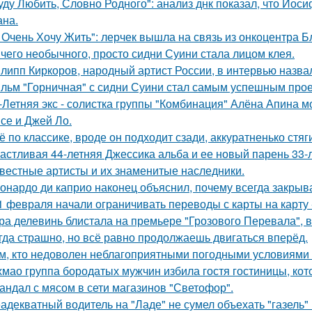
уду Любить, Словно Родного": анализ днк показал, что Иос
на.
 Очень Хочу Жить": лерчек вышла на связь из онкоцентра Б
чего необычного, просто сидни Суини стала лицом клея.
липп Киркоров, народный артист России, в интервью назва
льм "Горничная" с сидни Суини стал самым успешным проек
-Летняя экс - солистка группы "Комбинация" Алёна Апина м
се и Джей Ло.
ё по классике, вроде он подходит сзади, аккуратненько стя
астливая 44-летняя Джессика альба и ее новый парень 33-
вестные артисты и их знаменитые наследники.
онардо ди каприо наконец объяснил, почему всегда закрыва
1 февраля начали ограничивать переводы с карты на карту -
ра делевинь блистала на премьере "Грозового Перевала", в
гда страшно, но всё равно продолжаешь двигаться вперёд.
м, кто недоволен неблагоприятными погодными условиями з
хмао группа бородатых мужчин избила гостя гостиницы, кот
андал с мясом в сети магазинов "Светофор".
адекватный водитель на "Ладе" не сумел объехать "газель" 