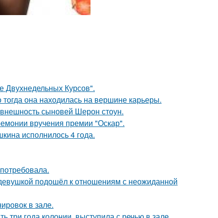
ле Двухнедельных Курсов".
о тогда она находилась на вершине карьеры.
 внешность сыновей Шерон стоун.
ремонии вручения премии "Оскар".
кина исполнилось 4 года.
 потребовала.
 девушкой подошёл к отношениям с неожиданной
ировок в зале.
ь три года колонии, выступила с речью в зале