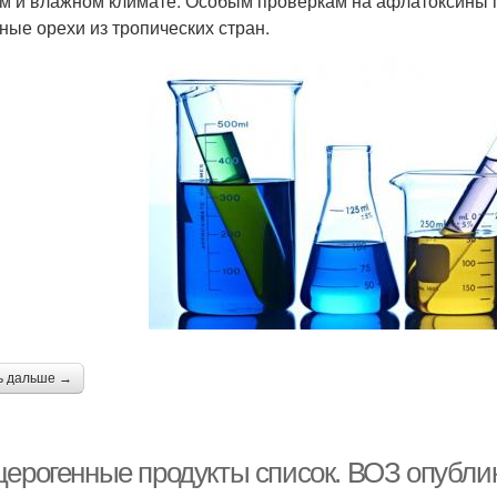
м и влажном климате. Особым проверкам на афлатоксины по
ные орехи из тропических стран.
ь дальше →
церогенные продукты список. ВОЗ опублик