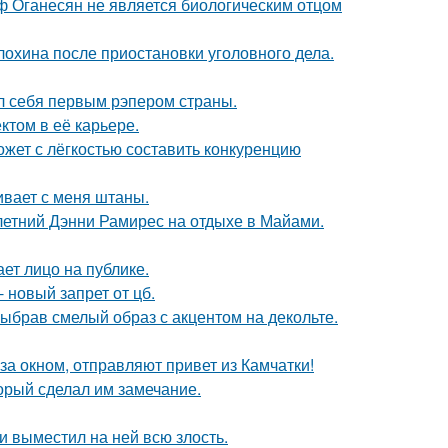
иф Оганесян не является биологическим отцом
лохина после приостановки уголовного дела.
л себя первым рэпером страны.
том в её карьере.
ожет с лёгкостью составить конкуренцию
гивает с меня штаны.
летний Дэнни Рамирес на отдыхе в Майами.
ет лицо на публике.
 новый запрет от цб.
ыбрав смелый образ с акцентом на декольте.
а окном, отправляют привет из Камчатки!
орый сделал им замечание.
и выместил на ней всю злость.