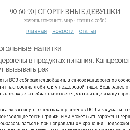
90-60-90 | СПОРТИВНЫЕ ДЕВУШКИ
хочешь изменить мир - начни с себя!
главная
новости
статьи
огольные напитки
церогены в продуктах питания. Канцероге
ут вызывать рак
рты ВОЗ собираются добавить в список канцерогенов сосиск
тит настроение любителям нездоровой пищи. Ведь ранее он
ть в желудке, а сейчас выясняется, что они еще и могу спр
агаем заглянуть в список канцерогенов ВОЗ и задуматься
роизводящие токсин грибки. Ими может быть заражены зерн
 образовываться и при неправильном хранении. Подверже