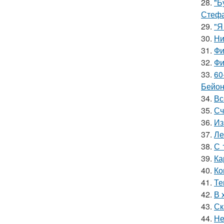
28.
"Б
Стефа
29.
"Я
30.
Ни
31.
Фи
32.
Фи
33.
60
Бейон
34.
Вс
35.
Сч
36.
Из
37.
Ле
38.
С 
39.
Ка
40.
Ко
41.
Те
42.
В 
43.
Ск
44.
Не