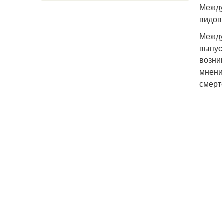
Между
видов
Между
выпус
возни
мнени
смерте