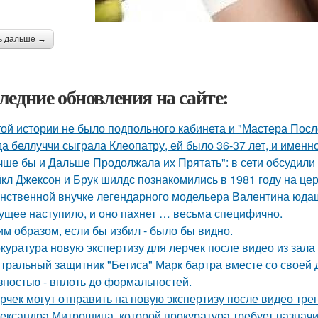
ь дальше →
ледние обновления на сайте:
той истории не было подпольного кабинета и "Мастера Пос
да беллуччи сыграла Клеопатру, ей было 36-37 лет, и именн
чше бы и Дальше Продолжала их Прятать": в сети обсудили
кл Джексон и Брук шилдс познакомились в 1981 году на це
нственной внучке легендарного модельера Валентина юдаш
ущее наступило, и оно пахнет … весьма специфично.
им образом, если бы избил - было бы видно.
куратура новую экспертизу для лерчек после видео из зала
тральный защитник "Бетиса" Марк бартра вместе со своей
зностью - вплоть до формальностей.
рчек могут отправить на новую экспертизу после видео трен
ександра Митрошина, которой прокуратура требует назначит