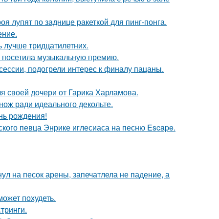
я лупят по заднице ракеткой для пинг-понга.
ение.
ь лучше тридцатилетних.
е посетила музыкальную премию.
сессии, подогрели интерес к финалу пацаны.
я своей дочери от Гарика Харламова.
нож ради идеального декольте.
нь рождения!
ского певца Энрике иглесиаса на песню Escape.
ул на песок арены, запечатлела не падение, а
может похудеть.
тринги.