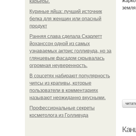
жарко
карьеры.
земля
Куриные яйца: лучший источник
белка для женщин или опасный
продукт
Ранняя слава сделала Скарлетт
йоханссон одной из самых
узнаваемых актрис голливуда, но за
глянцевым фасадом скрывалась
огромная неуверенность.
В соцсетях набирают популярность
чипсы из крапивы, которые
пользователи в комментариях
называют неожиданно вкусными.
читат
Профессиональные секреты
косметолога из Голливуда
Кан