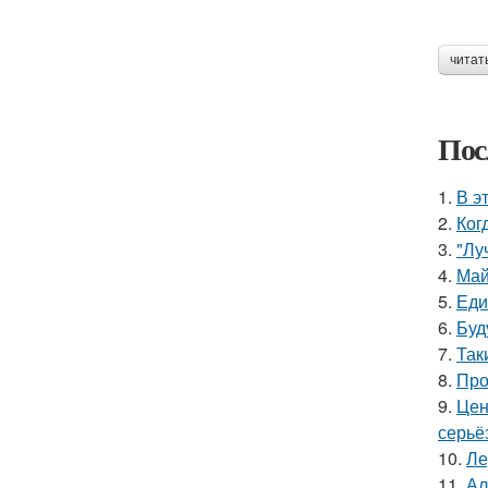
читат
Пос
1.
В э
2.
Ког
3.
"Лу
4.
Май
5.
Еди
6.
Буд
7.
Так
8.
Про
9.
Цен
серьё
10.
Ле
11.
Ал