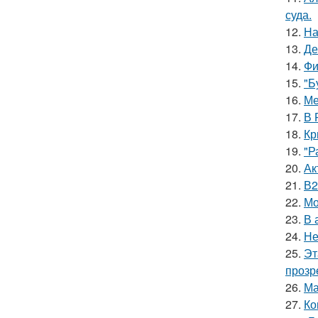
суда.
12.
На
13.
Де
14.
Фи
15.
"Б
16.
Ме
17.
В 
18.
Кр
19.
"Р
20.
Ак
21.
В2
22.
Мо
23.
В 
24.
Не
25.
Эт
прозр
26.
Ма
27.
Ко