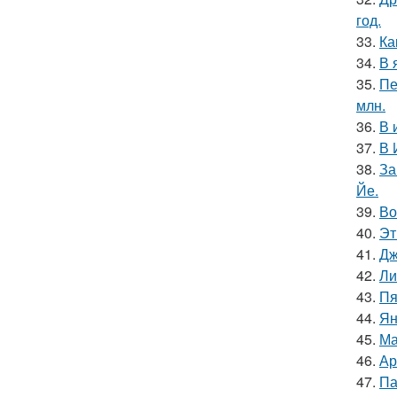
год.
33.
Ка
34.
В 
35.
Пе
млн.
36.
В 
37.
В 
38.
За
Йе.
39.
Во
40.
Эт
41.
Дж
42.
Ли
43.
Пя
44.
Ян
45.
Ма
46.
Ар
47.
Па