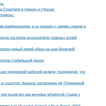
нь.
 Coachella в перьях и стразах.
прикрас.
им комбинезоном, а он пришёл с одним словом и
торую посетили исполнители главных ролей
овала новый яркий образ на нью-йоркской
носили стабильный доход.
шестидневной рабочей недели, подчеркнув, что
в соцсетях: фанаты заговорили об "Очередной
у неё выявлен рак желудка четвёртой стадии с
премьеру "Ангелов Чарли" в Нью-йорке, 2003