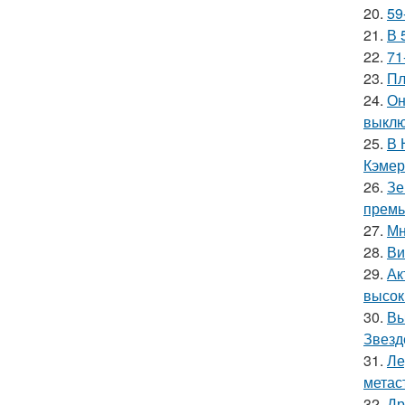
20.
59
21.
В 
22.
71
23.
Пл
24.
Он
выклю
25.
В 
Кэмер
26.
Зе
премь
27.
Мн
28.
Ви
29.
Ак
высок
30.
Вы
Звезд
31.
Ле
метас
32.
Др