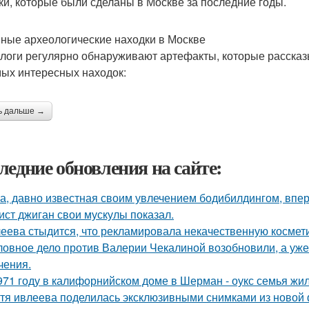
ки, которые были сделаны в Москве за последние годы.
ные археологические находки в Москве
логи регулярно обнаруживают артефакты, которые рассказ
мых интересных находок:
ь дальше →
ледние обновления на сайте:
а, давно известная своим увлечением бодибилдингом, впе
ист джиган свои мускулы показал.
еева стыдится, что рекламировала некачественную космети
ловное дело против Валерии Чекалиной возобновили, а уже 
чения.
971 году в калифорнийском доме в Шерман - оукс семья жи
тя ивлеева поделилась эксклюзивными снимками из новой 