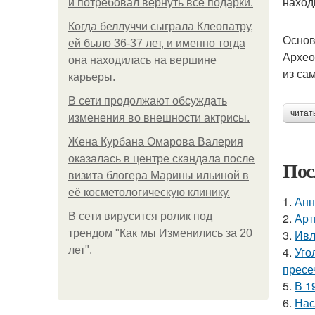
наход
и потребовал вернуть все подарки.
Когда беллуччи сыграла Клеопатру,
Основ
ей было 36-37 лет, и именно тогда
Архео
она находилась на вершине
из са
карьеры.
В сети продолжают обсуждать
читат
изменения во внешности актрисы.
Жена Курбана Омарова Валерия
оказалась в центре скандала после
Пос
визита блогера Марины ильиной в
её косметологическую клинику.
1.
Анн
В сети вирусится ролик под
2.
Арт
трендом "Как мы Изменились за 20
3.
Ивл
лет".
4.
Уго
пресе
5.
В 1
6.
Нас