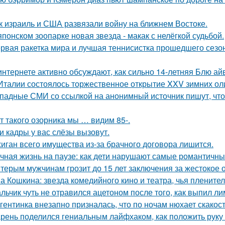
к израиль и США развязали войну на ближнем Востоке.
японском зоопарке новая звезда - макак с нелёгкой судьбой.
рвая ракетка мира и лучшая теннисистка прошедшего сезон
интернете активно обсуждают, как сильно 14-летняя Блю а
Италии состоялось торжественное открытие XXV зимних ол
падные СМИ со ссылкой на анонимный источник пишут, что 
т такого озорника мы … видим 85-.
и кадры у вас слёзы вызовут.
иган всего имущества из-за брачного договора лишится.
чная жизнь на паузе: как дети нарушают самые романтичны
терым мужчинам грозит до 15 лет заключения за жестокое 
а Кошкина: звезда комедийного кино и театра, чья пленител
льчик чуть не отравился ацетоном после того, как выпил ли
гентинка внезапно призналась, что по ночам нюхает скакос
рень поделился гениальным лайфхаком, как положить руку 