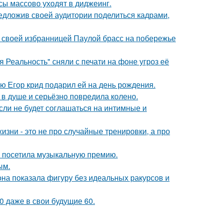
сы массово уходят в диджеинг.
едложив своей аудитории поделиться кадрами,
 своей избранницей Паулой брасс на побережье
 Реальность" сняли с печати на фоне угроз её
ую Егор крид подарил ей на день рождения.
 в душе и серьёзно повредила колено.
сли не будет соглашаться на интимные и
изни - это не про случайные тренировки, а про
е посетила музыкальную премию.
ым.
е она показала фигуру без идеальных ракурсов и
0 даже в свои будущие 60.