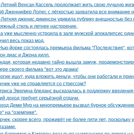
-Летний Венсан Кассель продолжает жить свою лучшую жиз
56 Дженнифер Лопес с лёгкостью захватила все внимание на
-Летняя дженис дикинсон удивила публику внешностью без 
яжный стиль и летнее настроение.
а уже мысленно устроила в зале мужской апокалипсис одн
чил весь показ мод.
Нью-йорке состоялась премьера фильма "Последствия", ко
он диас и Джона хилл.
ндая, которая недавно тайно вышла замуж, продемонстрир
ере своего фильма "вот это драма!
огие ищут, куда вложить деньги, чтобы они работали и при
нчик уже не справляется со стрессом?
триса Эвелина бледанс высказалась в поддержку введения 
ий доход требует серьёзной отдачи.
ход Деми Мур на кинопремьере вызвал бурное обсуждение 
е" на "оземпике".
рчек, скорее всего, проживёт не более пяти лет, поскольку 
тазами.
ю бэрримор и Кэмерон диаз пьют шампанское по дороге на 