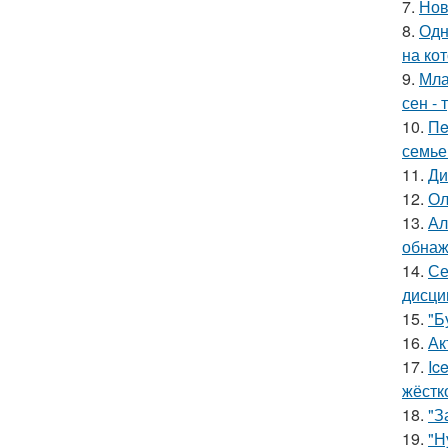
7.
Нов
8.
Одн
на ко
9.
Мла
сен - 
10.
Пe
семье
11.
Ди
12.
Ол
13.
Ал
обнаж
14.
Се
дисци
15.
"Б
16.
Ак
17.
Ic
жёстк
18.
"З
19.
"Н