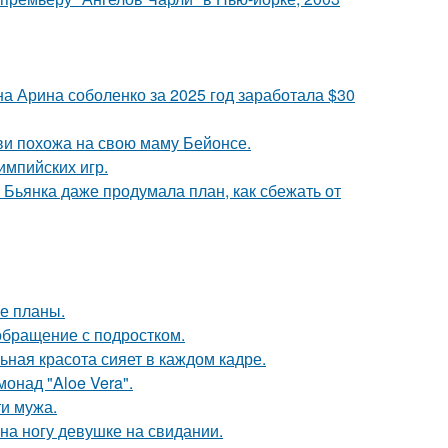
а Арина соболенко за 2025 год заработала $30
йви похожа на свою маму Бейонсе.
импийских игр.
Бьянка даже продумала план, как сбежать от
е планы.
обращение с подростком.
ьная красота сияет в каждом кадре.
монад "Aloe Vera".
ти мужа.
на ногу девушке на свидании.