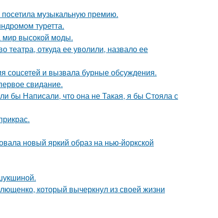
е посетила музыкальную премию.
индромом туретта.
 мир высокой моды.
 театра, откуда ее уволили, назвало ее
ия соцсетей и вызвала бурные обсуждения.
первое свидание.
ли бы Написали, что она не Такая, я бы Стояла с
прикрас.
овала новый яркий образ на нью-йоркской
шукшиной.
Плющенко, который вычеркнул из своей жизни