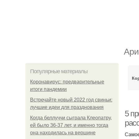
Ари
Популярные материалы
Ко
Коронавирус: предварительные
итоги пандемии
Встречайте новый 2022 год свиньи:
лучшие идеи для празднования
5 п
Когда беллуччи сыграла Клеопатру,
рас
ей было 36-37 лет, и именно тогда
она находилась на вершине
Самое