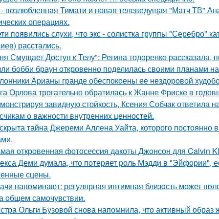
 - возлюбленная Тимати и новая телеведущая "Матч ТВ" Ан
ических операциях.
ети появились слухи, что экс - солистка группы "Серебро" к
иев) расстались.
ня Смущает Доступ к Телу": Регина тодоренко рассказала, п
ли бобби браун откровенно поделилась своими планами на
лонники Арианы гранде обеспокоены ее нездоровой худобой
га Орлова трогательно обратилась к Жанне Фриске в годов
монстрируя завидную стойкость, Ксения Собчак ответила н
счикам о важности внутренних ценностей.
скрыта тайна Джереми Аллена Уайта, которого постоянно 
ами.
мая откровенная фотосессия дакоты Джонсон для Calvin Kl
екса Деми думала, что потеряет роль Мэдди в "Эйфории", е
енные сцены.
ачи напоминают: регулярная интимная близость может поло
на общем самочувствии.
стра Ольги Бузовой снова напомнила, что активный образ ж