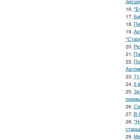
дисци
16.
"Б
17.
Би
18.
Пе
19.
Ак
"Старо
20.
Ре
21.
Па
22.
По
Автом
23.
71
24.
5 
25.
Зе
премь
26.
Се
27.
В 
28.
"Н
старш
29.
Ме