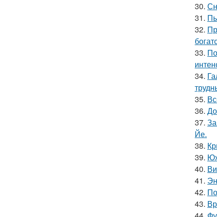
30.
Сн
31.
Пь
32.
Пр
богат
33.
По
интен
34.
Га
трудн
35.
Вс
36.
До
37.
За
Йе.
38.
Кр
39.
Юж
40.
Ви
41.
Эн
42.
По
43.
Вр
44.
Фу