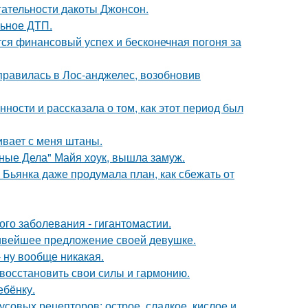
гательности дакоты Джонсон.
льное ДТП.
тся финансовый успех и бесконечная погоня за
правилась в Лос-анджелес, возобновив
ости и рассказала о том, как этот период был
гивает с меня штаны.
нные Дела" Майя хоук, вышла замуж.
Бьянка даже продумала план, как сбежать от
ого заболевания - гигантомастии.
сивейшее предложение своей девушке.
 ну вообще никакая.
восстановить свои силы и гармонию.
ебёнку.
кусовых рецепторов: острое, сладкое, кислое и