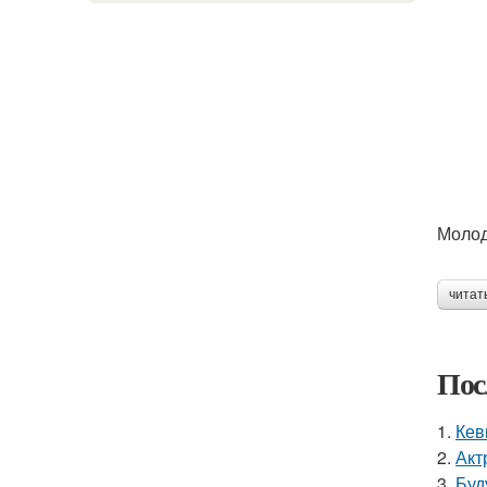
Молод
читат
Пос
1.
Кев
2.
Акт
3.
Буд