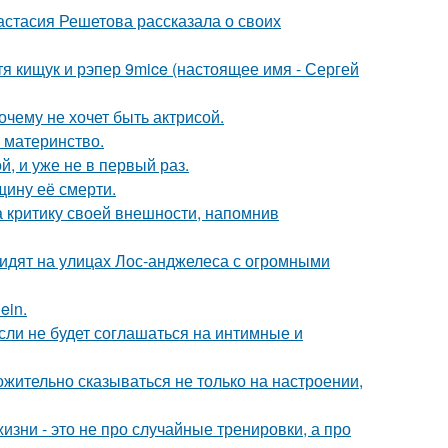
астасия Решетова рассказала о своих
атя кищук и рэпер 9mice (настоящее имя - Сергей
очему не хочет быть актрисой.
 материнство.
, и уже не в первый раз.
щину её смерти.
а критику своей внешности, напомнив
видят на улицах Лос-анджелеса с огромными
ein.
сли не будет соглашаться на интимные и
жительно сказываться не только на настроении,
изни - это не про случайные тренировки, а про