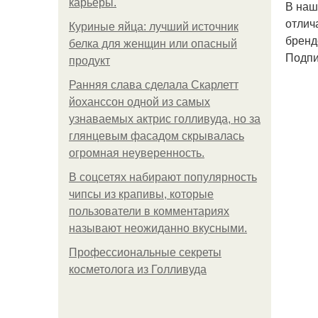
карьеры.
В наш
отлич
Куриные яйца: лучший источник
бренд
белка для женщин или опасный
Подпи
продукт
Ранняя слава сделала Скарлетт
йоханссон одной из самых
узнаваемых актрис голливуда, но за
глянцевым фасадом скрывалась
огромная неуверенность.
В соцсетях набирают популярность
чипсы из крапивы, которые
пользователи в комментариях
называют неожиданно вкусными.
Профессиональные секреты
косметолога из Голливуда