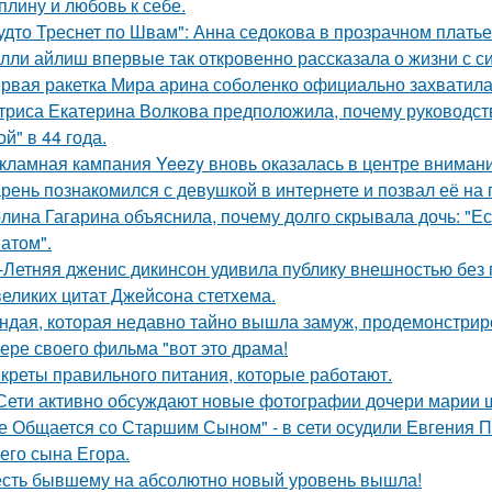
плину и любовь к себе.
удто Треснет по Швам": Анна седокова в прозрачном плать
лли айлиш впервые так откровенно рассказала о жизни с с
рвая ракетка Мира арина соболенко официально захватила
триса Екатерина Волкова предположила, почему руководство
й" в 44 года.
кламная кампания Yeezy вновь оказалась в центре вниман
рень познакомился с девушкой в интернете и позвал её на 
лина Гагарина объяснила, почему долго скрывала дочь: "Ес
атом".
-Летняя дженис дикинсон удивила публику внешностью без 
великих цитат Джейсoна стетхема.
ндая, которая недавно тайно вышла замуж, продемонстрир
ере своего фильма "вот это драма!
креты правильного питания, которые работают.
Сети активно обсуждают новые фотографии дочери марии 
е Общается со Старшим Сыном" - в сети осудили Евгения 
его сына Егора.
сть бывшему на абсолютно новый уровень вышла!