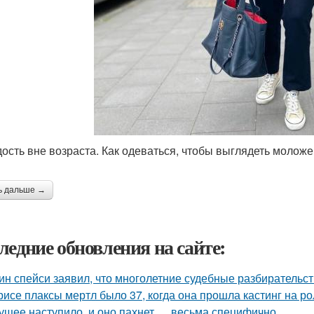
ость вне возраста. Как одеваться, чтобы выглядеть моложе
ь дальше →
ледние обновления на сайте:
ин спейси заявил, что многолетние судебные разбирательст
рисе плаксы мертл было 37, когда она прошла кастинг на р
ущее наступило, и оно пахнет … весьма специфично.