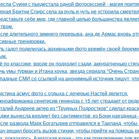
есла Суини с пьедестала одной фотосессией - магия притя
яная Бритни Спирс села за руль и чуть не устроила смерте
едставьте себе мир, где главной целью большинства являе
ством.
сле длительного зимнего перерыва, ана де Армас вновь от
сивные тренировки.
ль гадот поделилась архивными фото времён своей беременн
ым.
ё по классике, вроде он подходит сзади, аккуратненько стя
чь умы турман и Итана хоука, звезда сериала "Очень Стра
падные СМИ со ссылкой на анонимный источник пишут, что 
истина асмус фото с отдыха с дочерью Настей делится.
ноафриканка сенетисив гининдза с 15 лет страдает от редк
талий Андреев актер из "Трудных Подростков" сделал кра
джи вынесла вердикт без сантиментов: из Бони наездница -
сле развода Марк Богатырев отправился в Таиланд, чтобы 
ач решил бросить вызов стихии, чтобы прийти на помощь р
х, показалось. Азиатская кухня - это как приключение для в