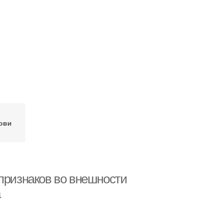
ови
 признаков во внешности
а