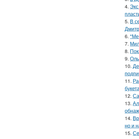
4.
Экс
пласт
5.
В с
Дмитр
6.
"Ме
7.
Мил
8.
Пок
9.
Оль
10.
Де
подпи
11.
Ра
букет
12.
Са
13.
Ал
обнаж
14.
Вр
но и 
15.
Се