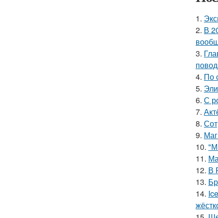
1.
Экс
2.
В 2
вообщ
3.
Гла
повод
4.
По 
5.
Эли
6.
С р
7.
Акт
8.
Сот
9.
Маг
10.
"М
11.
Ма
12.
В 
13.
Бр
14.
Ic
жёстк
15.
Ше