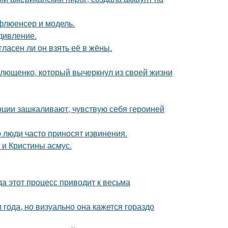
флюенсер и модель.
дивление.
ласен ли он взять её в жёны.
Плющенко, который вычеркнул из своей жизни
моции зашкаливают, чувствую себя героиней
 люди часто приносят извинения.
 и Кристины асмус.
да этот процесс приводит к весьма
 года, но визуально она кажется гораздо