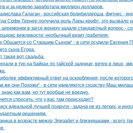
ans и за неделю заработала миллион долларов.
адислава Галаган - российская бодибилдерша, фитнес - ин
гда Софи Тернер получила роль Лары крофт, это вызвало у
 церемонии в загсе жениху задали стандартный вопрос - сог
радокс вежливости: необычный визит грабителя.
е Общается со Старшим Сыном" - в сети осудили Евгения 
его сына Егора.
т такая вот свадьба.
ехали в тур на байках по тайской заднице, ветер в лицо, э
ка.
иболее эффективный ответ на оскорбления, после которого
ак же они Похожи" - в сети удивляются сходству Маш милаш
 знаю как вам, но тут вообще не вредно.
чется спросить: что у вас там происходит?
иск идеальной лучшей подруги - задача не из легких, и иног
ндартным решениям.
зница в возрасте между Элизабет и близняшками - всего три
е.