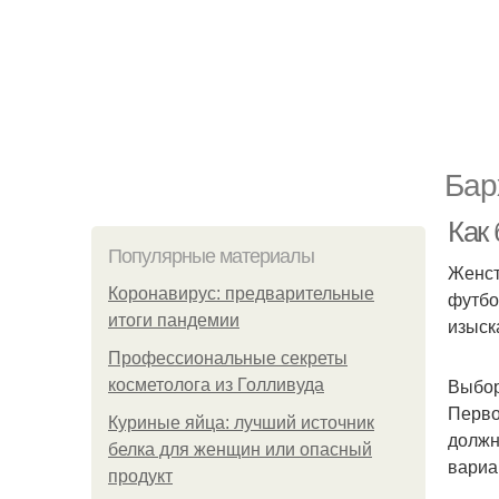
Бар
Как
Популярные материалы
Женст
Коронавирус: предварительные
футбо
итоги пандемии
изыск
Профессиональные секреты
Выбор
косметолога из Голливуда
Перво
Куриные яйца: лучший источник
должн
белка для женщин или опасный
вариа
продукт