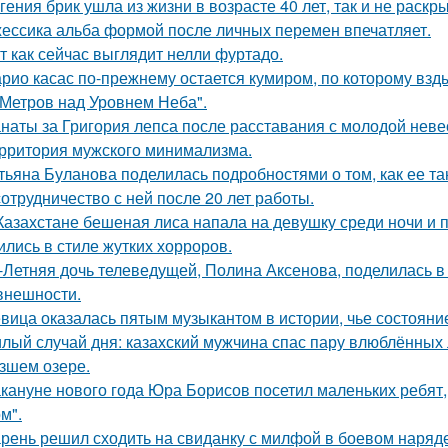
гения брик ушла из жизни в возрасте 40 лет, так и не раскр
ессика альба формой после личных перемен впечатляет.
т как сейчас выглядит нелли фуртадо.
рио касас по-прежнему остается кумиром, по которому вз
 Метров над Уровнем Неба".
наты за Григория лепса после расставания с молодой нев
рритория мужского минимализма.
тьяна Буланова поделилась подробностями о том, как ее 
сотрудничество с ней после 20 лет работы.
Казахстане бешеная лиса напала на девушку среди ночи и 
ились в стиле жутких хорроров.
-Летняя дочь телеведущей, Полина Аксенова, поделилась в 
 внешности.
вица оказалась пятым музыкантом в истории, чье состоян
лый случай дня: казахский мужчина спас пару влюблённых 
зшем озере.
кануне нового года Юра Борисов посетил маленьких ребят,
м".
рень решил сходить на свиданку с милфой в боевом наряде