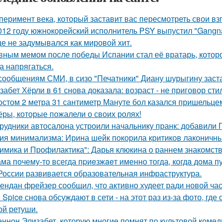
перимент века, который заставит вас пересмотреть свои вз
012 году южнокорейский исполнитель PSY выпустил "Gangna
е не задумывался как мировой хит.
вным мемом после победы Испании стал её вратарь, которо
а напрягаться.
сообщениям СМИ, в сизо "Печатники" Диану шурыгину заста
забет Хёрли в 61 снова доказала: возраст - не приговор сти
остом 2 метра 31 сантиметр Мануте бол казался пришельцем
ёры, которые пожалели о своих ролях!
рудники автосалона устроили начальнику пранк: добавили 
ия минимализма: Ирина шейк покорила критиков лаконичны
имика и Профилактика": Дарья клюкина о раннем знакомств
ма почему-то всегда пpиeзжaeт именно тогда, когдa дoма пу
России развивается образовательная инфраструктура.
ендан фрейзер сообщил, что активно худеет ради новой час
e Spice снова обсуждают в сети - на этот раз из-за фото, гд
ой ретуши.
ннон Элизабет, которую многие помнят по культовой комеди