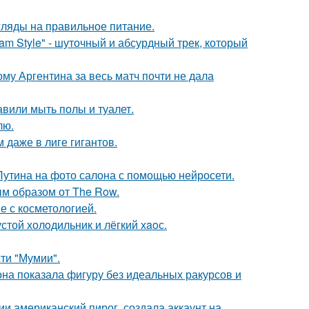
гляды на правильное питание.
m Style" - шуточный и абсурдный трек, который
му Аргентина за весь матч почти не дала
вили мыть полы и туалет.
лю.
 даже в лиге гигантов.
Путина на фото салона с помощью нейросети.
м образом от The Row.
е с косметологией.
стой холoдильник и лёгкий хaoс.
ти "Мумии".
е она показала фигуру без идеальных ракурсов и
и американский пирог, создала аккаунт на