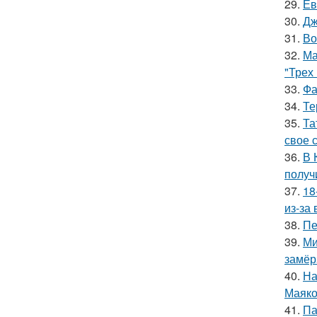
29.
Ев
30.
Дж
31.
Во
32.
Ма
"Трех
33.
Фа
34.
Те
35.
Та
свое 
36.
В 
получ
37.
18
из-за
38.
Пе
39.
Ми
замёр
40.
На
Маяко
41.
Па