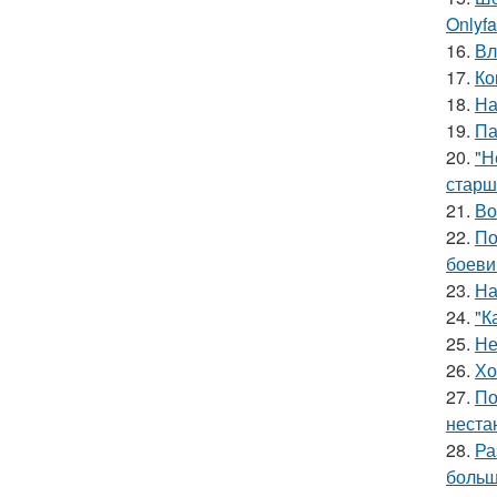
Onlyf
16.
Вл
17.
Ко
18.
На
19.
Па
20.
"Н
старш
21.
Во
22.
По
боеви
23.
На
24.
"К
25.
Не
26.
Хо
27.
По
неста
28.
Ра
больш