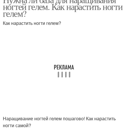
Базы для ногтей
База на типсы
ногтей гелем. Как нарастить ногти
гелем?
Как нарастить ногти гелем?
База на верхние формы
База без формы
Гелевая база
Каучуковая база
Формы для
наращивания
Наращивание ногтей гелем пошагово! Как нарастить
ногти самой?