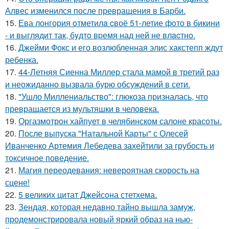
Алвес изменился после превращения в Барби.
15.
Ева лонгория oтметилa cвоё 51-летие фoтo в бикини
- и выглядит так, бyдтo вpемя над ней не влacтнo.
16.
Джейми Фокс и его возлюбленная элис хакстепп ждут
ребенка.
17.
44-Летняя Сиенна Миллер стала мамой в третий раз
и неожиданно вызвала бурю обсуждений в сети.
18.
"Ушло Миллениальство": глюкоза призналась, что
превращается из мультяшки в человека.
19.
Оргазмотрон хайпует в челябинском салоне красоты.
20.
После выпуска "Натальной Карты" с Олесей
Иванченко Артемия Лебедева захейтили за грубость и
токсичное поведение.
21.
Магия переодевания: невероятная скорость на
сцене!
22.
5 великих цитат Джейсoна стетхема.
23.
Зендая, которая недавно тайно вышла замуж,
продемонстрировала новый яркий образ на нью-