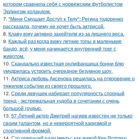
котором сравнила себя с норвежским футболистом
Эрлингом холандом.
7.
"Меня Смущает Доступ к Телу": Регина тодоренко
рассказала, почему не хочет быть актрисой.
8.
Клаву коку активно захейтили из-за лишнего веса.
9.
Каждый раз когда вижу летние топы и маленькие
бандо, всё, у меня начинается внутренний торг с
животом.
10.
Скандально известная онлифанщица бонни блю
умудрилась устроить очередное безумное шоу.
11.
Актриса любовь Аксенова решилась на откровение о
тяжелом событии из своего прошлого.
12.
Среди девушек набирает популярность спорный
тренд - экстремальная худоба в сочетании с очень
большой грудью.
13.
57-Летний актер Дмитрий нагиев известен не только
своим талантом, но и невероятной харизмой и
спортивной формой.
14.
Сто операций ради мечты: как живой Кен Родриго