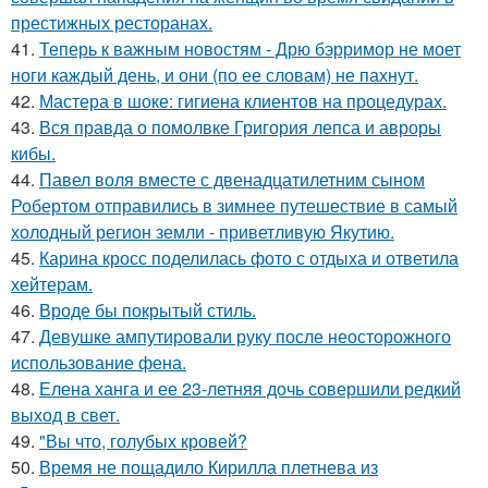
престижных ресторанах.
41.
Теперь к важным новостям - Дрю бэрримор не моет
ноги каждый день, и они (по ее словам) не пахнут.
42.
Мастера в шоке: гигиена клиентов на процедурах.
43.
Вся правда о помолвке Григория лепса и авроры
кибы.
44.
Павел воля вместе с двенадцатилетним сыном
Робертом отправились в зимнее путешествие в самый
холодный регион земли - приветливую Якутию.
45.
Карина кросс поделилась фото с отдыха и ответила
хейтерам.
46.
Вроде бы покрытый стиль.
47.
Девушке ампутировали руку после неосторожного
использование фена.
48.
Елена ханга и ее 23-летняя дочь совершили редкий
выход в свет.
49.
"Вы что, голубых кровей?
50.
Время не пощадило Кирилла плетнева из