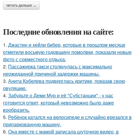
читать дальше →
Последние обновления на сайте:
1.
Джастин и хейли бибер, которые в прошлом месяце
отметили восьмую годовщину помолвки, показали новые
фото с совместного отдыха.
2.
Пассажирка такси столкнулась с максимально
неожиданной причиной задержки машины.
3.
Анита Кобелева подверглась критике, показав свою
овуляцию.
4.
Забудьте о Деми Мур и её "Субстанции" - у нас
готовится ответ, который невозможно было даже
вообразить.
5.
Ребёнок катался на велосипеде и случайно врезался в
припаркованную машину.
6.
Она вместе с мамой записала шуточное видео, в