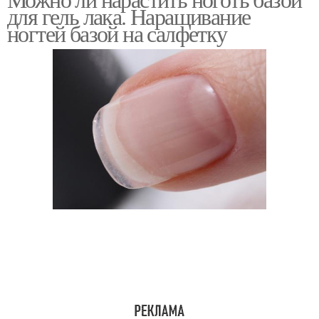
База на типсы
База на верхние формы
для гель лака. Наращивание
ногтей базой на салфетку
База без формы
Каучуковая база