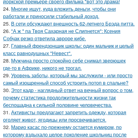
йоркской премьере своего фильма "вот это драма!
24.
Многие ищут, куда вложить деньги, чтобы они
работали и приносили стабильный доход.
25.
В сети обсуждают внешность 62-летнего Брэда питта.
26.
"А ж * па Твоя Сахарная не Слипнется": Ксения
Собчак резко ответила авроре кибе.
27.
Главный френдзонщик школы: один мальчик и целый
класс равнодушных "Невест".
28.
Мужчина просто спокойно себе снимал зверюшек
где-то в Африке, никого не трогал.
29.
Уровень заботы, который мы заслужили - или просто
самый изощренный способ устроить потоп в спальне?
30.
Этот кадр - наглядный ответ на вечный вопрос о том,
почему статистика продолжительности жизни так
беспощадна к сильной половине человечества.
31.
Активисты предлагают запретить одежду, которая
оголяет живот, ягодицы или просвечивается.
32.
Марио касас по-прежнему остается кумиром, по
которому вздыхало целое поколение школьниц после