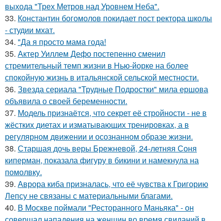
выхода "Трех Метров над Уровнем Неба".
33.
Константин богомолов покидает пост ректора школы
- студии мхат.
34.
"Да я просто мама года!
35.
Актер Уиллем Дефо постепенно сменил
стремительный темп жизни в Нью-йорке на более
спокойную жизнь в итальянской сельской местности.
36.
Звезда сериала "Трудные Подростки" мила ершова
объявила о своей беременности.
37.
Модель признаётся, что секрет её стройности - не в
жёстких диетах и изматывающих тренировках, а в
регулярном движении и осознанном образе жизни.
38.
Старшая дочь веры Брежневой, 24-летняя Соня
киперман, показала фигуру в бикини и намекнула на
помолвку.
39.
Аврора киба призналась, что её чувства к Григорию
Лепсу не связаны с материальными благами.
40.
В Москве поймали "Ресторанного Маньяка" - он
совершал нападения на женщин во время свиданий в