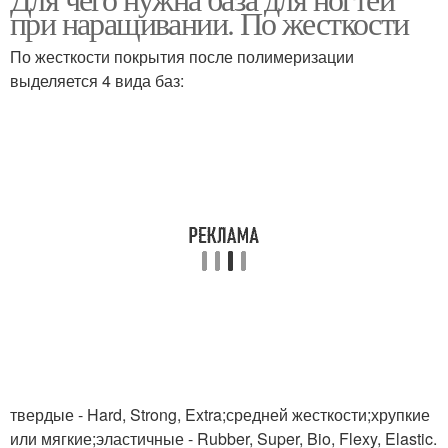
Базы для ногтей
База для гель-лака
при наращивании. По жесткости
По жесткости покрытия после полимеризации
выделяется 4 вида баз:
Густая база
Гель без базы
База под акригель
База под полигель
База для гель
База на салфетку
твердые - Hard, Strong, Extra;средней жесткости;хрупкие
База для наращивания
База на типсы
или мягкие;эластичные - Rubber, Super, Bio, Flexy, Elastic.