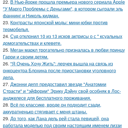
22.
В Нью-йорке прошла премьера нового сериала Apple
"У Марго Проблемы с Деньгами", в котором сыграли эль
фаннинг и Николь кидман.
23.
Контрасты японской моды: мини-юбки против
термобелья.
24.
Суд отклонил 10 из 13 исков актрисы о с * ксуальных
домогательствах и клевете.
25.
Меган маркл трогательно призналась в любви принцу
Гарри и своим детям.
26.
"Я Очень Хочу Жить": лерчек вышла на связь из
онкоцентра Блохина после приостановки уголовного
дела.
27.
Джонни депп предоставил звезде "Анатомии
Страсти" и "эйфории" Эрику Дэйну свой особняк в Лос-
анджелесе для бесплатного проживания.
28.
Всё по классике, вроде он подходит сзади,
аккуратненько стягивает с меня штаны.
29.
До того, как Лана дель рей стала певицей, она
работала моделью под своим настоящим именем лиззи