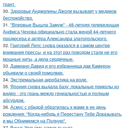
грант.
30.
Здоровье Анджелины Джоли вызывает у медиков
беспокойство.
31.
"Впервые Вышла Замуж" - 48-летняя телеведущая
Анфиса Чехова официально стала женой 44-летнего
продюсера и актёра Александра златопольского.
32.
Григорий Лепс снова оказался в самом центре
внимания прессы, и на этот раз поводом стали не его
мощные хиты, а дела сердечные.
33.
Дамиано Давид и его избранница дав Камерон
объявили о своей помолвке.
34.
Экстремальная акробатика на воде.
35.
Япония снова выдала базу: локальные приколы из
видео - это грань между гениальностью и полным
абсурдом.
36.
Асмус с обидой обратилась к маме в ее день
рождения: "Когда-нибудь я Перестану Тебе Доказывать,
и мы Обнимемся на Полную".
37.
Винус Уильямс замуж вышла.