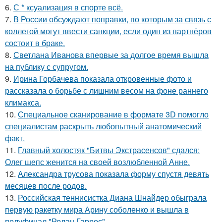
6.
С * ксуализация в спорте всё.
7.
В России обсуждают поправки, по которым за связь с
коллегой могут ввести санкции, если один из партнёров
состоит в браке.
8.
Светлана Иванова впервые за долгое время вышла
на публику с супругом.
9.
Ирина Горбачева показала откровенные фото и
рассказала о борьбе с лишним весом на фоне раннего
климакса.
10.
Специальное сканирование в формате 3D помогло
специалистам раскрыть любопытный анатомический
факт.
11.
Главный холостяк "Битвы Экстрасенсов" сдался:
Олег шепс женится на своей возлюбленной Анне.
12.
Александра трусова показала форму спустя девять
месяцев после родов.
13.
Российская теннисистка Диана Шнайдер обыграла
первую ракетку мира Арину соболенко и вышла в
полуфинал "Ролан Гаррос".