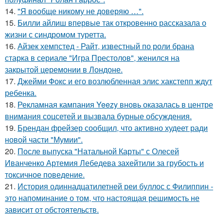
14.
"Я вообще никому не доверяю …".
15.
Билли айлиш впервые так откровенно рассказала о
жизни с синдромом туретта.
16.
Айзек хемпстед - Райт, известный по роли брана
старка в сериале "Игра Престолов", женился на
закрытой церемонии в Лондоне.
17.
Джейми Фокс и его возлюбленная элис хакстепп ждут
ребенка.
18.
Рекламная кампания Yeezy вновь оказалась в центре
внимания соцсетей и вызвала бурные обсуждения.
19.
Брендан фрейзер сообщил, что активно худеет ради
новой части "Мумии".
20.
После выпуска "Натальной Карты" с Олесей
Иванченко Артемия Лебедева захейтили за грубость и
токсичное поведение.
21.
История одиннадцатилетней реи буллос с Филиппин -
это напоминание о том, что настоящая решимость не
зависит от обстоятельств.