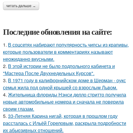
читать дальше →
Последние обновления на сайте:
1.
В соцсетях набирают популярность чипсы из крапивы,
которые пользователи в комментариях называют
неожиданно вкусными.
2.
В этой истории не было подпольного кабинета и
"Мастера После Двухнедельных Курсов".
3.
В 1971 году в калифорнийском доме в Шерман - оукс
семья жила под одной крышей со взрослым Львом.
4.
Жительница флориды Нэнси делло стритто получила
новые автомобильные номера и сначала не поверила
своим глазам.
5.
33-Летняя Карина нигай, которая в прошлом году
рассталась с Ильёй Гореловым, раскрыла подробности
их абьюзивных отношений.