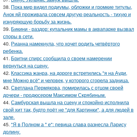
38.
Пока мир видел подиумы, обложки и громкие титулы,
Анок яй проживала совсем другую реальность - тихую и
изнуряющую борьбу за жизнь.
39.
Бикини - раздор: купальник мамы в аквапарке вызвал
споры в сети.
40.
Рианна намекнула, что хочет родить четвёртого
ребенка.
41.
Бритни спирс сообщила о своем намерении
вернуться на сцену.
42.
Классика жанра, на дороге встретились "я на Ауди,
мне Можно всё" и человек, у которого сгорела задница.
43.
Светлана Пермякова, помирилась с отцом своей
дочери - продюсером Максимом Скрябиным.
44.
Самбурская вышла на сцену и спокойно исполнила
свой хит так, будто поёт не "для Картинки", а для людей в
зале.
45.
"Я в Полном а * е": певица слава разнесла Ларису
долину.