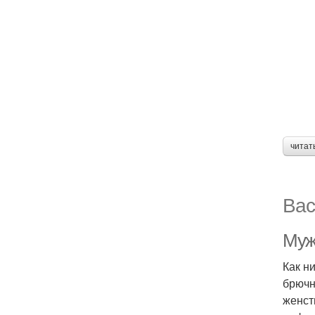
читат
Вас
Муж
Как н
брючн
женст