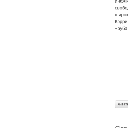
инфлю
свобо
широк
Кэрри
«руба
читат