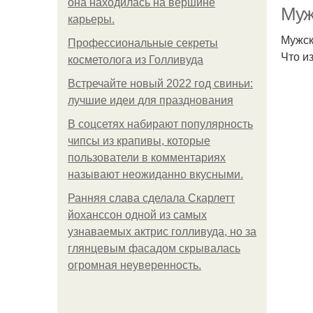
она находилась на вершине
Муж
карьеры.
Мужск
Профессиональные секреты
Что и
косметолога из Голливуда
Встречайте новый 2022 год свиньи:
лучшие идеи для празднования
В соцсетях набирают популярность
чипсы из крапивы, которые
пользователи в комментариях
называют неожиданно вкусными.
Ранняя слава сделала Скарлетт
йоханссон одной из самых
узнаваемых актрис голливуда, но за
глянцевым фасадом скрывалась
огромная неуверенность.