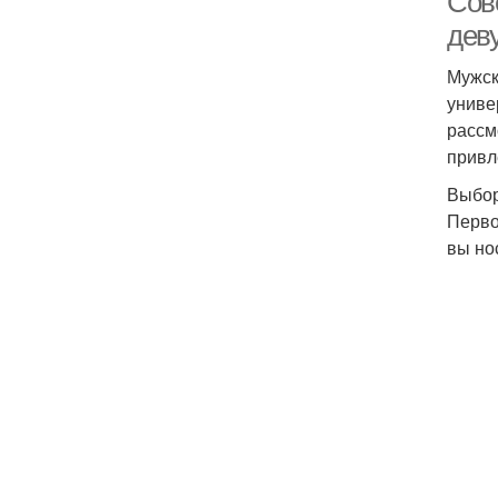
Сов
дев
Мужск
униве
рассм
привл
Выбор
Перво
вы но