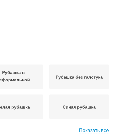
Рубашка в
Рубашка без галстука
еформальной
обстановке
елая рубашка
Синяя рубашка
Показать все
летовая рубашка
Бордовая рубашка