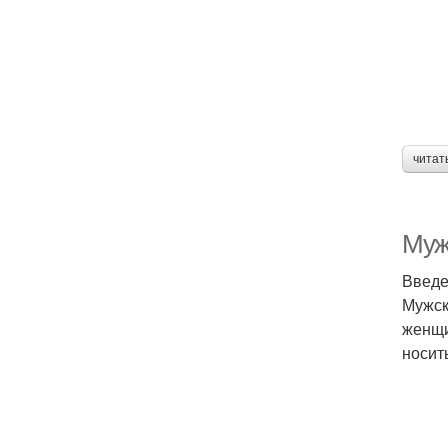
читат
Муж
Введ
Мужск
женщи
носит