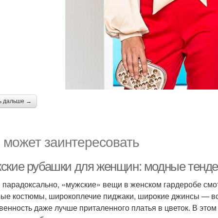
ь дальше →
 может заинтересовать
ские рубашки для женщин: модные тенде
и парадоксально, «мужские» вещи в женском гардеробе см
ые костюмы, широкоплечие пиджаки, широкие джинсы — все
венность даже лучше приталенного платья в цветок. В это