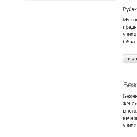
Рубах
Мужск
предн
униве
Обрат
читат
Беже
Бежев
женск
многи
вечер
униве